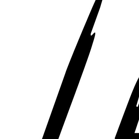
Räderzubehör
Felgen
Reifen
Sicherheit
BMW 3er Zubehör
M Performance
Transport & Gepäck
Exterieur
Interieur
Navigation Update
Kommunikation & Information
Winterkompletträder
Sommerkompletträder
Räderzubehör
Felgen
Reifen
Sicherheit
BMW 4er Zubehör
M Performance
Transport & Gepäck
Exterieur
Interieur
Navigation Update