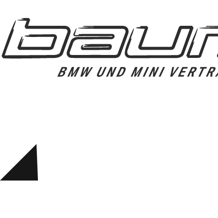
Felgen
Reifen
Sicherheit
BMW iX3 Zubehör
M Performance
e-Mobilität
Transport & Gepäck
Exterieur
Interieur
Kommunikation & Information
Winterkompletträder
Sommerkompletträder
Räderzubehör
Felgen
Reifen
Sicherheit
BMW X4 Zubehör
M Performance
Transport & Gepäck
Exterieur
Interieur
Navigation Update
Kommunikation & Information