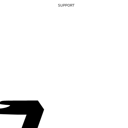
SUPPORT