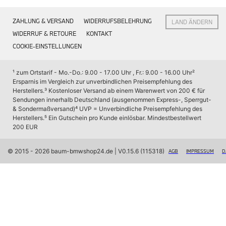
Interieur
Navigation Update
ZAHLUNG & VERSAND
WIDERRUFSBELEHRUNG
LAND ÄNDERN
Kommunikation & Information
Winterkompletträder
WIDERRUF & RETOURE
KONTAKT
Sommerkompletträder
COOKIE-EINSTELLUNGEN
Räderzubehör
Felgen
Reifen
¹ zum Ortstarif - Mo.-Do.: 9.00 - 17.00 Uhr , Fr.: 9.00 - 16.00 Uhr
² 
Sicherheit
Ersparnis im Vergleich zur unverbindlichen Preisempfehlung des 
Herstellers.
³ Kostenloser Versand ab einem Warenwert von 200 € für 
BMW X7 Zubehör
Sendungen innerhalb Deutschland (ausgenommen Express-, Sperrgut- 
M Performance
& Sondermaßversand)
⁴ UVP = Unverbindliche Preisempfehlung des 
Transport & Gepäck
Herstellers.
⁵ Ein Gutschein pro Kunde einlösbar. Mindestbestellwert 
Exterieur
200 EUR
Interieur
Navigation Update
Kommunikation & Information
© 2015 - 2026 baum-bmwshop24.de
 | V0.15.6 (115318)
AGB
IMPRESSUM
D
Winterkompletträder
Sommerkompletträder
Räderzubehör
Felgen
Reifen
Sicherheit
BMW iX Zubehör