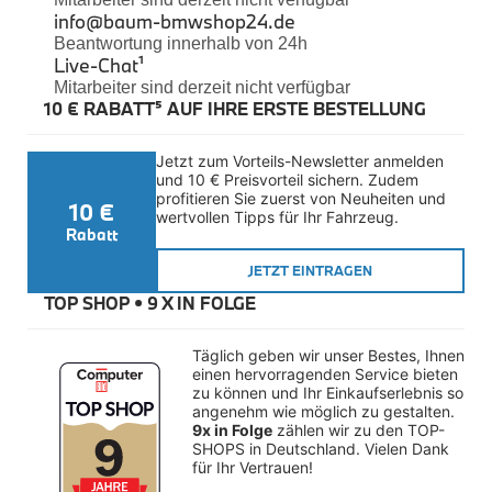
der
Felgen
info@baum-bmwshop24.de
Matte
Reifen
Beantwortung innerhalb von 24h
Sicherheit
verbleiben.
Live-Chat
¹
Sie
Mitarbeiter sind derzeit nicht verfügbar
BMW iX3 Zubehör
10 € RABATT⁵ AUF IHRE ERSTE BESTELLUNG
werden
M Performance
e-Mobilität
mit
Transport & Gepäck
Jetzt zum Vorteils-Newsletter anmelden 
dem
Exterieur
und 10 € Preisvorteil sichern. Zudem 
dazugehörigen
Interieur
profitieren Sie zuerst von Neuheiten und 
10 €
Kommunikation & Information
Befestigungsmaterial
wertvollen Tipps für Ihr Fahrzeug.
Winterkompletträder
Rabatt
geliefert.
Sommerkompletträder
Passend
JETZT EINTRAGEN
Räderzubehör
Felgen
für
TOP SHOP • 
9 X IN FOLGE
Reifen
alle
Sicherheit
5er
Täglich geben wir unser Bestes, Ihnen 
BMW X4 Zubehör
einen hervorragenden Service bieten 
F10/F11
M Performance
zu können und Ihr Einkaufserlebnis so 
limousine
Transport & Gepäck
angenehm wie möglich zu gestalten. 
oder
Exterieur
9x in Folge
 zählen wir zu den TOP-
Interieur
SHOPS in Deutschland. Vielen Dank 
Touring
für Ihr Vertrauen!
Navigation Update
Kommunikation & Information