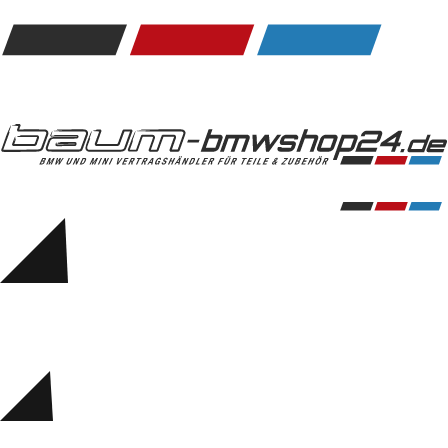
Kommunikation & Information
Winterkompletträder
Sommerkompletträder
Räderzubehör
Felgen
Reifen
Sicherheit
BMW 5er Zubehör
M Performance
Transport & Gepäck
Exterieur
Interieur
Navigation Update
Kommunikation & Information
Winterkompletträder
Sommerkompletträder
Räderzubehör
Felgen
Reifen
Sicherheit
BMW 6er Zubehör
M Performance
BMW Zubehör
Transport & Gepäck