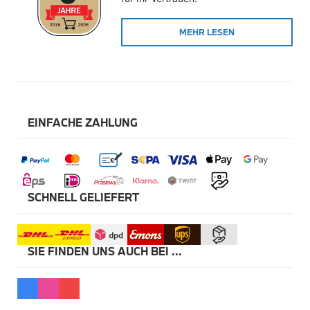
Winterkompletträder
Sommerkompletträder
MEHR LESEN
Räderzubehör
Felgen
Reifen
Sicherheit
BMW X5 Zubehör
M Performance
Transport & Gepäck
EINFACHE ZAHLUNG
Exterieur
Interieur
Navigation Update
Kommunikation & Information
Winterkompletträder
Sommerkompletträder
SCHNELL GELIEFERT
Räderzubehör
Felgen
Reifen
Sicherheit
SIE FINDEN UNS AUCH BEI ...
BMW X6 Zubehör
M Performance
Transport & Gepäck
Exterieur