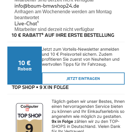
Felgen
info@baum-bmwshop24.de
Reifen
Anfragen am Wochenende werden am Montag
Sicherheit
beantwortet
Live-Chat
¹
BMW iX3 Zubehör
Mitarbeiter sind derzeit nicht verfügbar
M Performance
10 € RABATT⁵ AUF IHRE ERSTE BESTELLUNG
e-Mobilität
Transport & Gepäck
Exterieur
Jetzt zum Vorteils-Newsletter anmelden 
Interieur
und 10 € Preisvorteil sichern. Zudem 
Kommunikation & Information
profitieren Sie zuerst von Neuheiten und 
10 €
Winterkompletträder
wertvollen Tipps für Ihr Fahrzeug.
Sommerkompletträder
Rabatt
Räderzubehör
Felgen
JETZT EINTRAGEN
Reifen
TOP SHOP • 
9 X IN FOLGE
Sicherheit
BMW X4 Zubehör
Täglich geben wir unser Bestes, Ihnen 
M Performance
einen hervorragenden Service bieten 
Transport & Gepäck
zu können und Ihr Einkaufserlebnis so 
Exterieur
angenehm wie möglich zu gestalten. 
Interieur
9x in Folge
 zählen wir zu den TOP-
Navigation Update
SHOPS in Deutschland. Vielen Dank 
Kommunikation & Information
für Ihr Vertrauen!