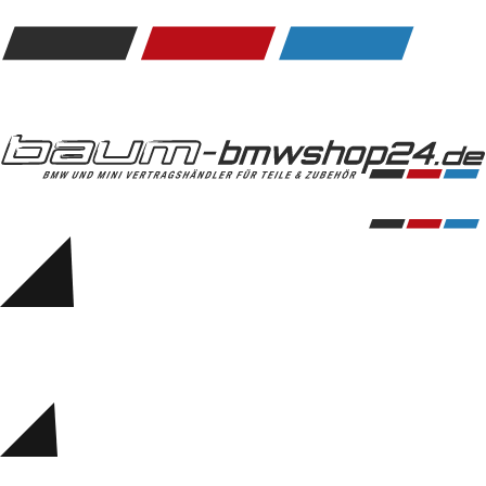
Kommunikation & Information
Winterkompletträder
Sommerkompletträder
Räderzubehör
Felgen
Reifen
Sicherheit
BMW 5er Zubehör
M Performance
Transport & Gepäck
Exterieur
Interieur
Navigation Update
Kommunikation & Information
Winterkompletträder
Sommerkompletträder
Räderzubehör
Felgen
Reifen
Sicherheit
BMW 6er Zubehör
M Performance
BMW Zubehör
Transport & Gepäck