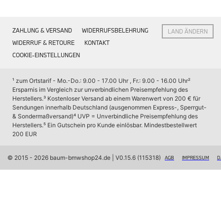
Interieur
Navigation Update
Kommunikation & Information
ZAHLUNG & VERSAND
WIDERRUFSBELEHRUNG
LAND ÄNDERN
Winterkompletträder
Sommerkompletträder
WIDERRUF & RETOURE
KONTAKT
Räderzubehör
COOKIE-EINSTELLUNGEN
Felgen
Reifen
Sicherheit
¹ zum Ortstarif - Mo.-Do.: 9.00 - 17.00 Uhr , Fr.: 9.00 - 16.00 Uhr
² 
Ersparnis im Vergleich zur unverbindlichen Preisempfehlung des 
BMW X7 Zubehör
Herstellers.
³ Kostenloser Versand ab einem Warenwert von 200 € für 
M Performance
Sendungen innerhalb Deutschland (ausgenommen Express-, Sperrgut- 
Transport & Gepäck
& Sondermaßversand)
⁴ UVP = Unverbindliche Preisempfehlung des 
Exterieur
Herstellers.
⁵ Ein Gutschein pro Kunde einlösbar. Mindestbestellwert 
Interieur
200 EUR
Navigation Update
Kommunikation & Information
Winterkompletträder
© 2015 - 2026 baum-bmwshop24.de
 | V0.15.6 (115318)
AGB
IMPRESSUM
D
Sommerkompletträder
Räderzubehör
Felgen
Reifen
Sicherheit
BMW iX Zubehör