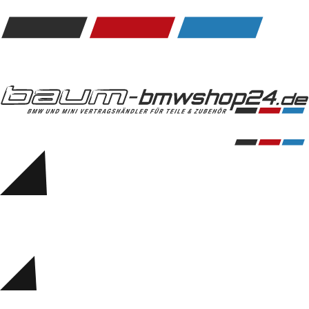
Kommunikation & Information
Winterkompletträder
Sommerkompletträder
Räderzubehör
Felgen
Reifen
Sicherheit
BMW 5er Accessories
M Performance
Transport & Gepäck
Exterieur
Interieur
Navigation Update
Kommunikation & Information
Winterkompletträder
Sommerkompletträder
Räderzubehör
Felgen
Reifen
Sicherheit
BMW 6er Accessories
M Performance
BMW Zubehör
Transport & Gepäck