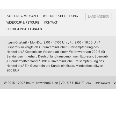
Interieur
Navigation Update
Kommunikation & Information
ZAHLUNG & VERSAND
WIDERRUFSBELEHRUNG
LAND ÄNDERN
Winterkompletträder
Sommerkompletträder
WIDERRUF & RETOURE
KONTAKT
Räderzubehör
COOKIE-EINSTELLUNGEN
Felgen
Reifen
Sicherheit
¹ zum Ortstarif - Mo.-Do.: 9.00 - 17.00 Uhr , Fr.: 9.00 - 16.00 Uhr
² 
Ersparnis im Vergleich zur unverbindlichen Preisempfehlung des 
BMW X7 Accessories
Herstellers.
³ Kostenloser Versand ab einem Warenwert von 200 € für 
M Performance
Sendungen innerhalb Deutschland (ausgenommen Express-, Sperrgut- 
Transport & Gepäck
& Sondermaßversand)
⁴ UVP = Unverbindliche Preisempfehlung des 
Exterieur
Herstellers.
⁵ Ein Gutschein pro Kunde einlösbar. Mindestbestellwert 
Interieur
200 EUR
Navigation Update
Kommunikation & Information
Winterkompletträder
© 2015 - 2026 baum-bmwshop24.de
 | V0.15.6 (115318)
AGB
IMPRESSUM
D
Sommerkompletträder
Räderzubehör
Felgen
Reifen
Sicherheit
BMW iX Zubehör