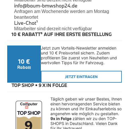
Felgen
info@baum-bmwshop24.de
Reifen
Anfragen am Wochenende werden am Montag
Sicherheit
beantwortet
Live-Chat
¹
BMW iX3 Zubehör
Mitarbeiter sind derzeit nicht verfügbar
M Performance
10 € RABATT⁵ AUF IHRE ERSTE BESTELLUNG
e-Mobilität
Transport & Gepäck
Exterieur
Jetzt zum Vorteils-Newsletter anmelden 
Interieur
und 10 € Preisvorteil sichern. Zudem 
Kommunikation & Information
profitieren Sie zuerst von Neuheiten und 
10 €
Winterkompletträder
wertvollen Tipps für Ihr Fahrzeug.
Sommerkompletträder
Rabatt
Räderzubehör
Felgen
JETZT EINTRAGEN
Reifen
TOP SHOP • 
9 X IN FOLGE
Sicherheit
BMW X4 Accessories
Täglich geben wir unser Bestes, Ihnen 
M Performance
einen hervorragenden Service bieten 
Transport & Gepäck
zu können und Ihr Einkaufserlebnis so 
Exterieur
angenehm wie möglich zu gestalten. 
Interieur
9x in Folge
 zählen wir zu den TOP-
Navigation Update
SHOPS in Deutschland. Vielen Dank 
Kommunikation & Information
für Ihr Vertrauen!