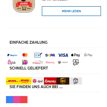
Winterkompletträder
Sommerkompletträder
MEHR LESEN
Räderzubehör
Felgen
Reifen
Sicherheit
BMW X5 Accessories
M Performance
Transport & Gepäck
EINFACHE ZAHLUNG
Exterieur
Interieur
Navigation Update
Kommunikation & Information
Winterkompletträder
Sommerkompletträder
SCHNELL GELIEFERT
Räderzubehör
Felgen
Reifen
Sicherheit
SIE FINDEN UNS AUCH BEI ...
BMW X6 Accessories
M Performance
Transport & Gepäck
Exterieur