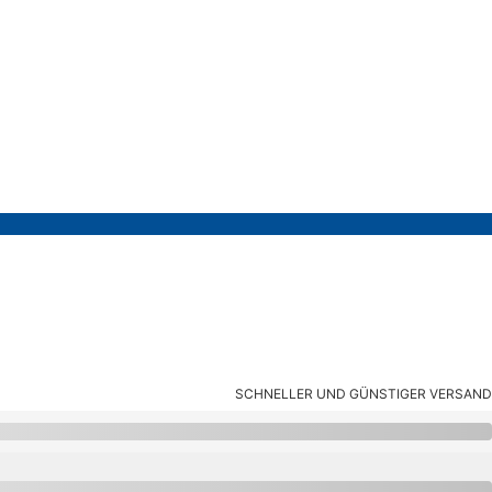
SCHNELLER UND GÜNSTIGER VERSAND