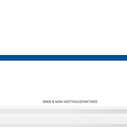
BMW & MINI VERTRAGSPARTNER