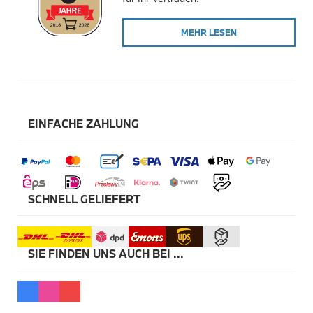
Winterkompletträder
Sommerkompletträder
MEHR LESEN
Räderzubehör
Felgen
Reifen
Sicherheit
BMW X5 Zubehör
M Performance
Transport & Gepäck
EINFACHE ZAHLUNG
Exterieur
Interieur
Navigation Update
Kommunikation & Information
Winterkompletträder
Sommerkompletträder
SCHNELL GELIEFERT
Räderzubehör
Felgen
Reifen
Sicherheit
SIE FINDEN UNS AUCH BEI ...
BMW X6 Zubehör
M Performance
Transport & Gepäck
Exterieur