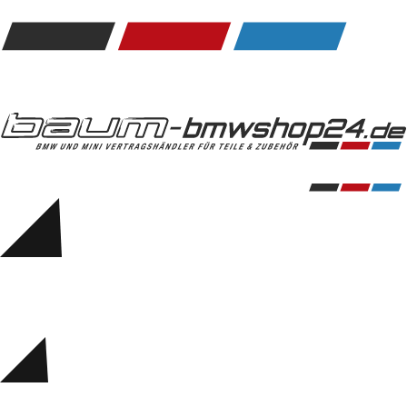
Kommunikation & Information
Winterkompletträder
Sommerkompletträder
Räderzubehör
Felgen
Reifen
Sicherheit
BMW 5er Zubehör
M Performance
Transport & Gepäck
Exterieur
Interieur
Navigation Update
Kommunikation & Information
Winterkompletträder
Sommerkompletträder
Räderzubehör
Felgen
Reifen
Sicherheit
BMW 6er Zubehör
M Performance
BMW Zubehör
Transport & Gepäck