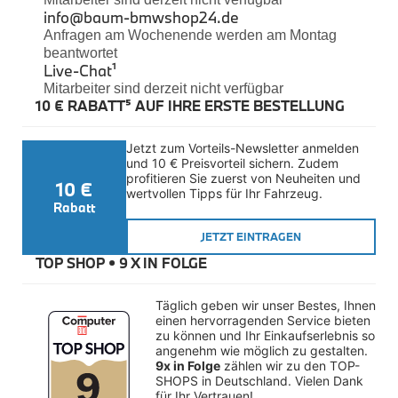
Felgen
info@baum-bmwshop24.de
Reifen
Anfragen am Wochenende werden am Montag
Sicherheit
beantwortet
Live-Chat
¹
BMW iX3 Zubehör
Mitarbeiter sind derzeit nicht verfügbar
M Performance
10 € RABATT⁵ AUF IHRE ERSTE BESTELLUNG
e-Mobilität
Transport & Gepäck
Exterieur
Jetzt zum Vorteils-Newsletter anmelden 
Interieur
und 10 € Preisvorteil sichern. Zudem 
Kommunikation & Information
profitieren Sie zuerst von Neuheiten und 
10 €
Winterkompletträder
wertvollen Tipps für Ihr Fahrzeug.
Sommerkompletträder
Rabatt
Räderzubehör
Felgen
JETZT EINTRAGEN
Reifen
TOP SHOP • 
9 X IN FOLGE
Sicherheit
BMW X4 Zubehör
Täglich geben wir unser Bestes, Ihnen 
M Performance
einen hervorragenden Service bieten 
Transport & Gepäck
zu können und Ihr Einkaufserlebnis so 
Exterieur
angenehm wie möglich zu gestalten. 
Interieur
9x in Folge
 zählen wir zu den TOP-
Navigation Update
SHOPS in Deutschland. Vielen Dank 
Kommunikation & Information
für Ihr Vertrauen!