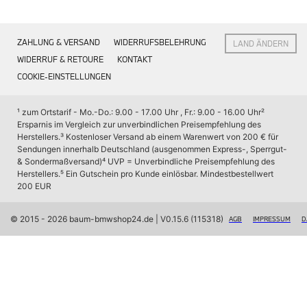
Interieur
Navigation Update
Kommunikation & Information
ZAHLUNG & VERSAND
WIDERRUFSBELEHRUNG
LAND ÄNDERN
Winterkompletträder
Sommerkompletträder
WIDERRUF & RETOURE
KONTAKT
Räderzubehör
COOKIE-EINSTELLUNGEN
Felgen
Reifen
Sicherheit
¹ zum Ortstarif - Mo.-Do.: 9.00 - 17.00 Uhr , Fr.: 9.00 - 16.00 Uhr
² 
Ersparnis im Vergleich zur unverbindlichen Preisempfehlung des 
BMW X7 Zubehör
Herstellers.
³ Kostenloser Versand ab einem Warenwert von 200 € für 
M Performance
Sendungen innerhalb Deutschland (ausgenommen Express-, Sperrgut- 
Transport & Gepäck
& Sondermaßversand)
⁴ UVP = Unverbindliche Preisempfehlung des 
Exterieur
Herstellers.
⁵ Ein Gutschein pro Kunde einlösbar. Mindestbestellwert 
Interieur
200 EUR
Navigation Update
Kommunikation & Information
Winterkompletträder
© 2015 - 2026 baum-bmwshop24.de
 | V0.15.6 (115318)
AGB
IMPRESSUM
D
Sommerkompletträder
Räderzubehör
Felgen
Reifen
Sicherheit
BMW iX Zubehör