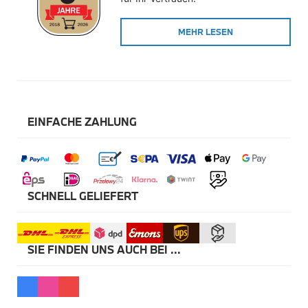
Winterkompletträder
Sommerkompletträder
MEHR LESEN
Räderzubehör
Felgen
Reifen
Sicherheit
BMW X5 Accessories
M Performance
Transport & Gepäck
EINFACHE ZAHLUNG
Exterieur
Interieur
Navigation Update
Kommunikation & Information
Winterkompletträder
Sommerkompletträder
SCHNELL GELIEFERT
Räderzubehör
Felgen
Reifen
Sicherheit
SIE FINDEN UNS AUCH BEI ...
BMW X6 Accessories
M Performance
Transport & Gepäck
Exterieur