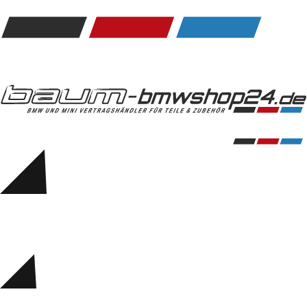
Kommunikation & Information
Winterkompletträder
Sommerkompletträder
Räderzubehör
Felgen
Reifen
Sicherheit
BMW 5er Accessories
M Performance
Transport & Gepäck
Exterieur
Interieur
Navigation Update
Kommunikation & Information
Winterkompletträder
Sommerkompletträder
Räderzubehör
Felgen
Reifen
Sicherheit
BMW 6er Accessories
M Performance
BMW Zubehör
Transport & Gepäck