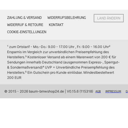
Interieur
Navigation Update
Kommunikation & Information
ZAHLUNG & VERSAND
WIDERRUFSBELEHRUNG
LAND ÄNDERN
Winterkompletträder
Sommerkompletträder
WIDERRUF & RETOURE
KONTAKT
Räderzubehör
COOKIE-EINSTELLUNGEN
Felgen
Reifen
Sicherheit
¹ zum Ortstarif - Mo.-Do.: 9.00 - 17.00 Uhr , Fr.: 9.00 - 16.00 Uhr
² 
Ersparnis im Vergleich zur unverbindlichen Preisempfehlung des 
BMW X7 Accessories
Herstellers.
³ Kostenloser Versand ab einem Warenwert von 200 € für 
M Performance
Sendungen innerhalb Deutschland (ausgenommen Express-, Sperrgut- 
Transport & Gepäck
& Sondermaßversand)
⁴ UVP = Unverbindliche Preisempfehlung des 
Exterieur
Herstellers.
⁵ Ein Gutschein pro Kunde einlösbar. Mindestbestellwert 
Interieur
200 EUR
Navigation Update
Kommunikation & Information
Winterkompletträder
© 2015 - 2026 baum-bmwshop24.de
 | V0.15.6 (115318)
AGB
IMPRESSUM
D
Sommerkompletträder
Räderzubehör
Felgen
Reifen
Sicherheit
BMW iX Zubehör