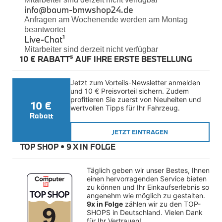
Felgen
info@baum-bmwshop24.de
Reifen
Anfragen am Wochenende werden am Montag
Sicherheit
beantwortet
Live-Chat
¹
BMW iX3 Zubehör
Mitarbeiter sind derzeit nicht verfügbar
M Performance
10 € RABATT⁵ AUF IHRE ERSTE BESTELLUNG
e-Mobilität
Transport & Gepäck
Exterieur
Jetzt zum Vorteils-Newsletter anmelden 
Interieur
und 10 € Preisvorteil sichern. Zudem 
Kommunikation & Information
profitieren Sie zuerst von Neuheiten und 
10 €
Winterkompletträder
wertvollen Tipps für Ihr Fahrzeug.
Sommerkompletträder
Rabatt
Räderzubehör
Felgen
JETZT EINTRAGEN
Reifen
TOP SHOP • 
9 X IN FOLGE
Sicherheit
BMW X4 Accessories
Täglich geben wir unser Bestes, Ihnen 
M Performance
einen hervorragenden Service bieten 
Transport & Gepäck
zu können und Ihr Einkaufserlebnis so 
Exterieur
angenehm wie möglich zu gestalten. 
Interieur
9x in Folge
 zählen wir zu den TOP-
Navigation Update
SHOPS in Deutschland. Vielen Dank 
Kommunikation & Information
für Ihr Vertrauen!