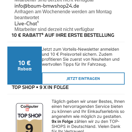
Felgen
info@baum-bmwshop24.de
Reifen
Anfragen am Wochenende werden am Montag
Sicherheit
beantwortet
Live-Chat
¹
BMW iX3 Zubehör
Mitarbeiter sind derzeit nicht verfügbar
M Performance
10 € RABATT⁵ AUF IHRE ERSTE BESTELLUNG
e-Mobilität
Transport & Gepäck
Exterieur
Jetzt zum Vorteils-Newsletter anmelden 
Interieur
und 10 € Preisvorteil sichern. Zudem 
Kommunikation & Information
profitieren Sie zuerst von Neuheiten und 
10 €
Winterkompletträder
wertvollen Tipps für Ihr Fahrzeug.
Sommerkompletträder
Rabatt
Räderzubehör
Felgen
JETZT EINTRAGEN
Reifen
TOP SHOP • 
9 X IN FOLGE
Sicherheit
BMW X4 Zubehör
Täglich geben wir unser Bestes, Ihnen 
M Performance
einen hervorragenden Service bieten 
Transport & Gepäck
zu können und Ihr Einkaufserlebnis so 
Exterieur
angenehm wie möglich zu gestalten. 
Interieur
9x in Folge
 zählen wir zu den TOP-
Navigation Update
SHOPS in Deutschland. Vielen Dank 
Kommunikation & Information
für Ihr Vertrauen!