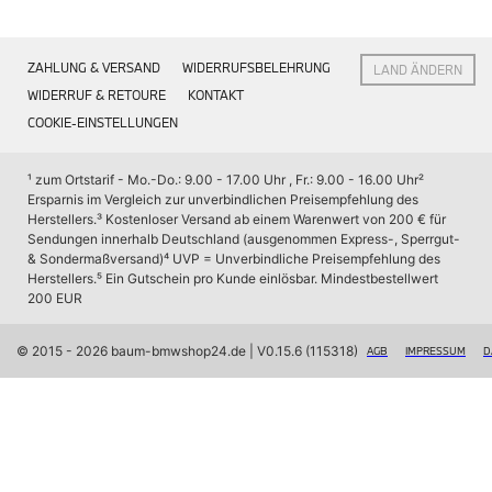
Interieur
Navigation Update
Kommunikation & Information
ZAHLUNG & VERSAND
WIDERRUFSBELEHRUNG
LAND ÄNDERN
Winterkompletträder
Sommerkompletträder
WIDERRUF & RETOURE
KONTAKT
Räderzubehör
COOKIE-EINSTELLUNGEN
Felgen
Reifen
Sicherheit
¹ zum Ortstarif - Mo.-Do.: 9.00 - 17.00 Uhr , Fr.: 9.00 - 16.00 Uhr
² 
Ersparnis im Vergleich zur unverbindlichen Preisempfehlung des 
BMW X7 Zubehör
Herstellers.
³ Kostenloser Versand ab einem Warenwert von 200 € für 
M Performance
Sendungen innerhalb Deutschland (ausgenommen Express-, Sperrgut- 
Transport & Gepäck
& Sondermaßversand)
⁴ UVP = Unverbindliche Preisempfehlung des 
Exterieur
Herstellers.
⁵ Ein Gutschein pro Kunde einlösbar. Mindestbestellwert 
Interieur
200 EUR
Navigation Update
Kommunikation & Information
Winterkompletträder
© 2015 - 2026 baum-bmwshop24.de
 | V0.15.6 (115318)
AGB
IMPRESSUM
D
Sommerkompletträder
Räderzubehör
Felgen
Reifen
Sicherheit
BMW iX Zubehör