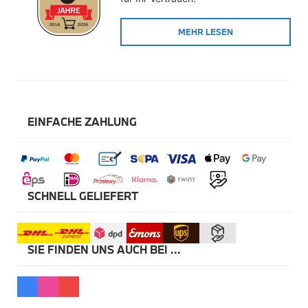
Winterkompletträder
Sommerkompletträder
MEHR LESEN
Räderzubehör
Felgen
Reifen
Sicherheit
BMW X5 Zubehör
M Performance
Transport & Gepäck
EINFACHE ZAHLUNG
Exterieur
Interieur
Navigation Update
Kommunikation & Information
Winterkompletträder
Sommerkompletträder
SCHNELL GELIEFERT
Räderzubehör
Felgen
Reifen
Sicherheit
SIE FINDEN UNS AUCH BEI ...
BMW X6 Zubehör
M Performance
Transport & Gepäck
Exterieur