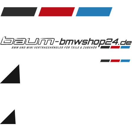
Kommunikation & Information
Winterkompletträder
Sommerkompletträder
Räderzubehör
Felgen
Reifen
Sicherheit
BMW 5er Zubehör
M Performance
Transport & Gepäck
Exterieur
Interieur
Navigation Update
Kommunikation & Information
Winterkompletträder
Sommerkompletträder
Räderzubehör
Felgen
Reifen
Sicherheit
BMW 6er Zubehör
M Performance
BMW Zubehör
Transport & Gepäck