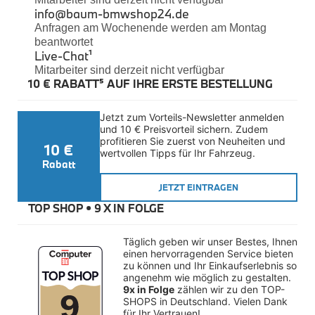
Felgen
info@baum-bmwshop24.de
Reifen
Anfragen am Wochenende werden am Montag
Sicherheit
beantwortet
Live-Chat
¹
BMW iX3 Zubehör
Mitarbeiter sind derzeit nicht verfügbar
M Performance
10 € RABATT⁵ AUF IHRE ERSTE BESTELLUNG
e-Mobilität
Transport & Gepäck
Exterieur
Jetzt zum Vorteils-Newsletter anmelden 
Interieur
und 10 € Preisvorteil sichern. Zudem 
Kommunikation & Information
profitieren Sie zuerst von Neuheiten und 
10 €
Winterkompletträder
wertvollen Tipps für Ihr Fahrzeug.
Sommerkompletträder
Rabatt
Räderzubehör
Felgen
JETZT EINTRAGEN
Reifen
TOP SHOP • 
9 X IN FOLGE
Sicherheit
BMW X4 Accessories
Täglich geben wir unser Bestes, Ihnen 
M Performance
einen hervorragenden Service bieten 
Transport & Gepäck
zu können und Ihr Einkaufserlebnis so 
Exterieur
angenehm wie möglich zu gestalten. 
Interieur
9x in Folge
 zählen wir zu den TOP-
Navigation Update
SHOPS in Deutschland. Vielen Dank 
Kommunikation & Information
für Ihr Vertrauen!