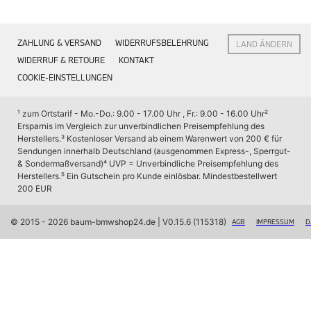
Interieur
Navigation Update
Kommunikation & Information
ZAHLUNG & VERSAND
WIDERRUFSBELEHRUNG
LAND ÄNDERN
Winterkompletträder
Sommerkompletträder
WIDERRUF & RETOURE
KONTAKT
Räderzubehör
COOKIE-EINSTELLUNGEN
Felgen
Reifen
Sicherheit
¹ zum Ortstarif - Mo.-Do.: 9.00 - 17.00 Uhr , Fr.: 9.00 - 16.00 Uhr
² 
Ersparnis im Vergleich zur unverbindlichen Preisempfehlung des 
BMW X7 Accessories
Herstellers.
³ Kostenloser Versand ab einem Warenwert von 200 € für 
M Performance
Sendungen innerhalb Deutschland (ausgenommen Express-, Sperrgut- 
Transport & Gepäck
& Sondermaßversand)
⁴ UVP = Unverbindliche Preisempfehlung des 
Exterieur
Herstellers.
⁵ Ein Gutschein pro Kunde einlösbar. Mindestbestellwert 
Interieur
200 EUR
Navigation Update
Kommunikation & Information
Winterkompletträder
© 2015 - 2026 baum-bmwshop24.de
 | V0.15.6 (115318)
AGB
IMPRESSUM
D
Sommerkompletträder
Räderzubehör
Felgen
Reifen
Sicherheit
BMW iX Zubehör