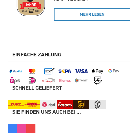
Winterkompletträder
Sommerkompletträder
MEHR LESEN
Räderzubehör
Felgen
Reifen
Sicherheit
BMW X5 Accessories
M Performance
Transport & Gepäck
EINFACHE ZAHLUNG
Exterieur
Interieur
Navigation Update
Kommunikation & Information
Winterkompletträder
Sommerkompletträder
SCHNELL GELIEFERT
Räderzubehör
Felgen
Reifen
Sicherheit
SIE FINDEN UNS AUCH BEI ...
BMW X6 Accessories
M Performance
Transport & Gepäck
Exterieur