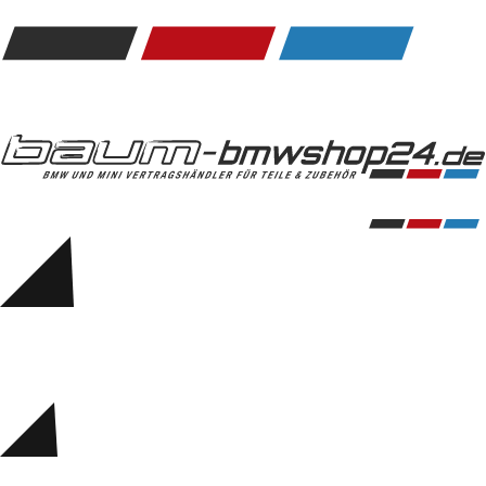
Kommunikation & Information
Winterkompletträder
Sommerkompletträder
Räderzubehör
Felgen
Reifen
Sicherheit
BMW 5er Accessories
M Performance
Transport & Gepäck
Exterieur
Interieur
Navigation Update
Kommunikation & Information
Winterkompletträder
Sommerkompletträder
Räderzubehör
Felgen
Reifen
Sicherheit
BMW 6er Accessories
M Performance
BMW Zubehör
Transport & Gepäck