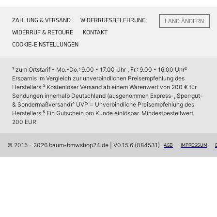
Interieur
Navigation Update
ZAHLUNG & VERSAND
WIDERRUFSBELEHRUNG
LAND ÄNDERN
Kommunikation & Information
Winterkompletträder
WIDERRUF & RETOURE
KONTAKT
Sommerkompletträder
COOKIE-EINSTELLUNGEN
Räderzubehör
Felgen
Reifen
¹ zum Ortstarif - Mo.-Do.: 9.00 - 17.00 Uhr , Fr.: 9.00 - 16.00 Uhr
² 
Sicherheit
Ersparnis im Vergleich zur unverbindlichen Preisempfehlung des 
Herstellers.
³ Kostenloser Versand ab einem Warenwert von 200 € für 
BMW X7 Zubehör
Sendungen innerhalb Deutschland (ausgenommen Express-, Sperrgut- 
M Performance
& Sondermaßversand)
⁴ UVP = Unverbindliche Preisempfehlung des 
Transport & Gepäck
Herstellers.
⁵ Ein Gutschein pro Kunde einlösbar. Mindestbestellwert 
Exterieur
200 EUR
Interieur
Navigation Update
Kommunikation & Information
© 2015 - 2026 baum-bmwshop24.de
 | V0.15.6 (084531)
AGB
IMPRESSUM
Winterkompletträder
Sommerkompletträder
Räderzubehör
Felgen
Reifen
Sicherheit
BMW iX Zubehör