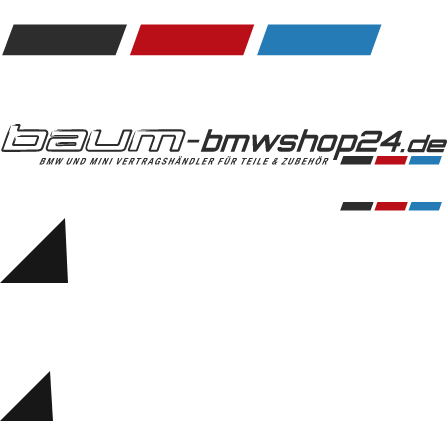
Kommunikation & Information
Winterkompletträder
Sommerkompletträder
Räderzubehör
Felgen
Reifen
Sicherheit
BMW 5er Zubehör
M Performance
Transport & Gepäck
Exterieur
Interieur
Navigation Update
Kommunikation & Information
Winterkompletträder
Sommerkompletträder
Räderzubehör
Felgen
Reifen
Sicherheit
BMW 6er Zubehör
M Performance
BMW Zubehör
Transport & Gepäck