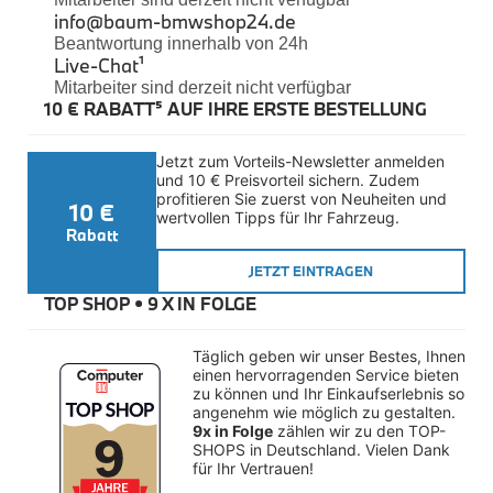
Felgen
info@baum-bmwshop24.de
Reifen
Beantwortung innerhalb von 24h
Sicherheit
Live-Chat
¹
Mitarbeiter sind derzeit nicht verfügbar
BMW iX3 Zubehör
10 € RABATT⁵ AUF IHRE ERSTE BESTELLUNG
M Performance
e-Mobilität
Transport & Gepäck
Jetzt zum Vorteils-Newsletter anmelden 
Exterieur
und 10 € Preisvorteil sichern. Zudem 
Interieur
profitieren Sie zuerst von Neuheiten und 
10 €
Kommunikation & Information
wertvollen Tipps für Ihr Fahrzeug.
Winterkompletträder
Rabatt
Sommerkompletträder
JETZT EINTRAGEN
Räderzubehör
Felgen
TOP SHOP • 
9 X IN FOLGE
Reifen
Sicherheit
Täglich geben wir unser Bestes, Ihnen 
BMW X4 Zubehör
einen hervorragenden Service bieten 
M Performance
zu können und Ihr Einkaufserlebnis so 
Transport & Gepäck
angenehm wie möglich zu gestalten. 
Exterieur
9x in Folge
 zählen wir zu den TOP-
Interieur
SHOPS in Deutschland. Vielen Dank 
für Ihr Vertrauen!
Navigation Update
Kommunikation & Information