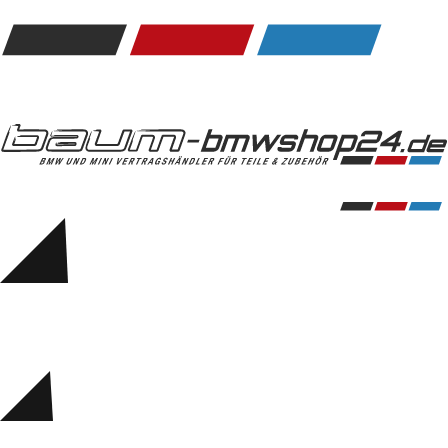
Kommunikation & Information
Winterkompletträder
Sommerkompletträder
Räderzubehör
Felgen
Reifen
Sicherheit
BMW 5er Zubehör
M Performance
Transport & Gepäck
Exterieur
Interieur
Navigation Update
Kommunikation & Information
Winterkompletträder
Sommerkompletträder
Räderzubehör
Felgen
Reifen
Sicherheit
BMW 6er Zubehör
M Performance
BMW Zubehör
Transport & Gepäck