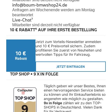
Felgen
info@baum-bmwshop24.de
Reifen
Anfragen am Wochenende werden am Montag
Sicherheit
beantwortet
Live-Chat
¹
BMW iX3 Zubehör
Mitarbeiter sind derzeit nicht verfügbar
M Performance
10 € RABATT⁵ AUF IHRE ERSTE BESTELLUNG
e-Mobilität
Transport & Gepäck
Exterieur
Jetzt zum Vorteils-Newsletter anmelden 
Interieur
und 10 € Preisvorteil sichern. Zudem 
Kommunikation & Information
profitieren Sie zuerst von Neuheiten und 
10 €
Winterkompletträder
wertvollen Tipps für Ihr Fahrzeug.
Sommerkompletträder
Rabatt
Räderzubehör
Felgen
JETZT EINTRAGEN
Reifen
TOP SHOP • 
9 X IN FOLGE
Sicherheit
BMW X4 Zubehör
Täglich geben wir unser Bestes, Ihnen 
M Performance
einen hervorragenden Service bieten 
Transport & Gepäck
zu können und Ihr Einkaufserlebnis so 
Exterieur
angenehm wie möglich zu gestalten. 
Interieur
9x in Folge
 zählen wir zu den TOP-
Navigation Update
SHOPS in Deutschland. Vielen Dank 
Kommunikation & Information
für Ihr Vertrauen!