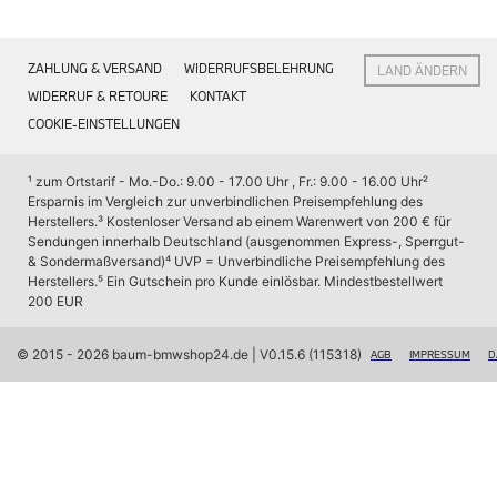
Interieur
Navigation Update
Kommunikation & Information
ZAHLUNG & VERSAND
WIDERRUFSBELEHRUNG
LAND ÄNDERN
Winterkompletträder
Sommerkompletträder
WIDERRUF & RETOURE
KONTAKT
Räderzubehör
COOKIE-EINSTELLUNGEN
Felgen
Reifen
Sicherheit
¹ zum Ortstarif - Mo.-Do.: 9.00 - 17.00 Uhr , Fr.: 9.00 - 16.00 Uhr
² 
Ersparnis im Vergleich zur unverbindlichen Preisempfehlung des 
BMW X7 Zubehör
Herstellers.
³ Kostenloser Versand ab einem Warenwert von 200 € für 
M Performance
Sendungen innerhalb Deutschland (ausgenommen Express-, Sperrgut- 
Transport & Gepäck
& Sondermaßversand)
⁴ UVP = Unverbindliche Preisempfehlung des 
Exterieur
Herstellers.
⁵ Ein Gutschein pro Kunde einlösbar. Mindestbestellwert 
Interieur
200 EUR
Navigation Update
Kommunikation & Information
Winterkompletträder
© 2015 - 2026 baum-bmwshop24.de
 | V0.15.6 (115318)
AGB
IMPRESSUM
D
Sommerkompletträder
Räderzubehör
Felgen
Reifen
Sicherheit
BMW iX Zubehör