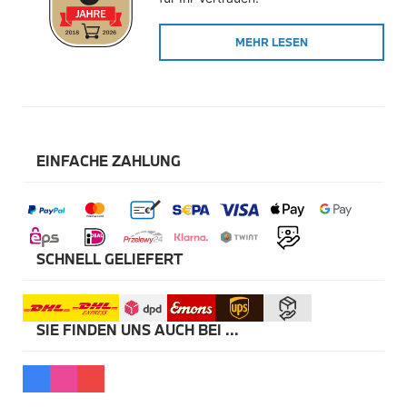
Winterkompletträder
Sommerkompletträder
MEHR LESEN
Räderzubehör
Felgen
Reifen
Sicherheit
BMW X5 Zubehör
M Performance
Transport & Gepäck
EINFACHE ZAHLUNG
Exterieur
Interieur
Navigation Update
Kommunikation & Information
Winterkompletträder
Sommerkompletträder
SCHNELL GELIEFERT
Räderzubehör
Felgen
Reifen
Sicherheit
SIE FINDEN UNS AUCH BEI ...
BMW X6 Zubehör
M Performance
Transport & Gepäck
Exterieur