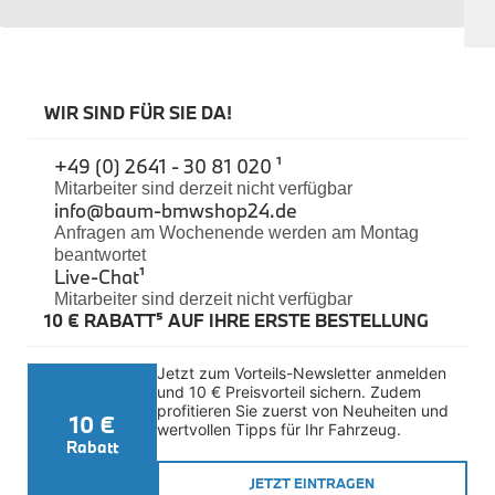
Sicherheit
BMW i3 Zubehör
e-Mobilität
Transport & Gepäck
Exterieur
WIR SIND FÜR SIE DA!
Interieur
Navigation Update
+49 (0) 2641 - 30 81 020 ¹
Kommunikation & Information
Winterkompletträder
Mitarbeiter sind derzeit nicht verfügbar
info@baum-bmwshop24.de
Sommerkompletträder
Räderzubehör
Anfragen am Wochenende werden am Montag
Felgen
beantwortet
Reifen
Live-Chat
¹
Sicherheit
Mitarbeiter sind derzeit nicht verfügbar
10 € RABATT⁵ AUF IHRE ERSTE BESTELLUNG
BMW i4 Zubehör
M Performance
e-Mobilität
Jetzt zum Vorteils-Newsletter anmelden 
Transport & Gepäck
und 10 € Preisvorteil sichern. Zudem 
Exterieur
profitieren Sie zuerst von Neuheiten und 
10 €
Interieur
wertvollen Tipps für Ihr Fahrzeug.
Kommunikation & Information
Rabatt
Winterkompletträder
JETZT EINTRAGEN
Sommerkompletträder