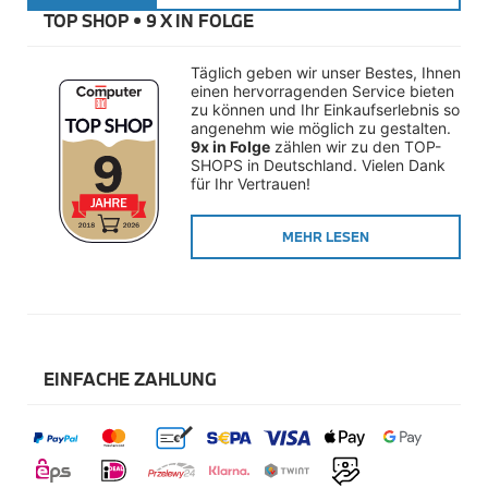
Räderzubehör
TOP SHOP • 
9 X IN FOLGE
Felgen
Reifen
Sicherheit
Täglich geben wir unser Bestes, Ihnen 
einen hervorragenden Service bieten 
BMW i8 Zubehör
zu können und Ihr Einkaufserlebnis so 
e-Mobilität
angenehm wie möglich zu gestalten. 
Transport & Gepäck
9x in Folge
 zählen wir zu den TOP-
Exterieur
SHOPS in Deutschland. Vielen Dank 
Interieur
für Ihr Vertrauen!
Navigation Update
Kommunikation & Information
MEHR LESEN
Winterkompletträder
Sommerkompletträder
Räderzubehör
Felgen
Reifen
Sicherheit
EINFACHE ZAHLUNG
MINI Zubehör
MINI 3-Türer Zubehör
Transport & Gepäck
Exterieur
Interieur
Navigation Update