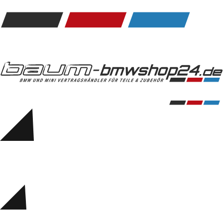
Kommunikation & Information
Winterkompletträder
Sommerkompletträder
Räderzubehör
Felgen
Reifen
Sicherheit
BMW 5er Zubehör
M Performance
Transport & Gepäck
Exterieur
Interieur
Navigation Update
Kommunikation & Information
Winterkompletträder
Sommerkompletträder
Räderzubehör
Felgen
Reifen
Sicherheit
BMW 6er Zubehör
M Performance
BMW Zubehör
Transport & Gepäck