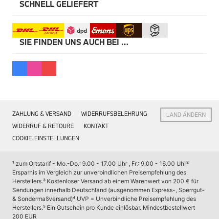
Kommunikation & Information
SCHNELL GELIEFERT
Winterkompletträder
Sommerkompletträder
Räderzubehör
Felgen
SIE FINDEN UNS AUCH BEI ...
Reifen
Sicherheit
MINI 5-Türer Zubehör
Transport & Gepäck
Exterieur
Interieur
Navigation Update
ZAHLUNG & VERSAND
WIDERRUFSBELEHRUNG
LAND ÄNDERN
Kommunikation & Information
Winterkompletträder
WIDERRUF & RETOURE
KONTAKT
Sommerkompletträder
COOKIE-EINSTELLUNGEN
Räderzubehör
Felgen
Reifen
¹ zum Ortstarif - Mo.-Do.: 9.00 - 17.00 Uhr , Fr.: 9.00 - 16.00 Uhr
² 
Sicherheit
Ersparnis im Vergleich zur unverbindlichen Preisempfehlung des 
Herstellers.
³ Kostenloser Versand ab einem Warenwert von 200 € für 
MINI JCW Zubehör
Sendungen innerhalb Deutschland (ausgenommen Express-, Sperrgut- 
Transport & Gepäck
& Sondermaßversand)
⁴ UVP = Unverbindliche Preisempfehlung des 
Exterieur
Herstellers.
⁵ Ein Gutschein pro Kunde einlösbar. Mindestbestellwert 
Interieur
200 EUR