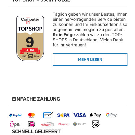
Räderzubehör
Felgen
Reifen
Täglich geben wir unser Bestes, Ihnen 
Sicherheit
einen hervorragenden Service bieten 
zu können und Ihr Einkaufserlebnis so 
BMW i8 Zubehör
angenehm wie möglich zu gestalten. 
e-Mobilität
9x in Folge
 zählen wir zu den TOP-
SHOPS in Deutschland. Vielen Dank 
Transport & Gepäck
für Ihr Vertrauen!
Exterieur
Interieur
Navigation Update
MEHR LESEN
Kommunikation & Information
Winterkompletträder
Sommerkompletträder
Räderzubehör
Felgen
Reifen
Sicherheit
EINFACHE ZAHLUNG
MINI Zubehör
MINI 3-Türer Zubehör
Transport & Gepäck
Exterieur
Interieur
SCHNELL GELIEFERT
Navigation Update