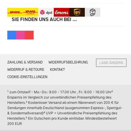
Kommunikation & Information
Winterkompletträder
Sommerkompletträder
Räderzubehör
SIE FINDEN UNS AUCH BEI ...
Felgen
Reifen
Sicherheit
MINI 5-Türer Zubehör
Transport & Gepäck
Exterieur
Interieur
ZAHLUNG & VERSAND
WIDERRUFSBELEHRUNG
LAND ÄNDERN
Navigation Update
Kommunikation & Information
WIDERRUF & RETOURE
KONTAKT
Winterkompletträder
COOKIE-EINSTELLUNGEN
Sommerkompletträder
Räderzubehör
Felgen
¹ zum Ortstarif - Mo.-Do.: 9.00 - 17.00 Uhr , Fr.: 9.00 - 16.00 Uhr
² 
Reifen
Ersparnis im Vergleich zur unverbindlichen Preisempfehlung des 
Sicherheit
Herstellers.
³ Kostenloser Versand ab einem Warenwert von 200 € für 
Sendungen innerhalb Deutschland (ausgenommen Express-, Sperrgut- 
MINI JCW Zubehör
& Sondermaßversand)
⁴ UVP = Unverbindliche Preisempfehlung des 
Transport & Gepäck
Herstellers.
⁵ Ein Gutschein pro Kunde einlösbar. Mindestbestellwert 
Exterieur
200 EUR
Interieur