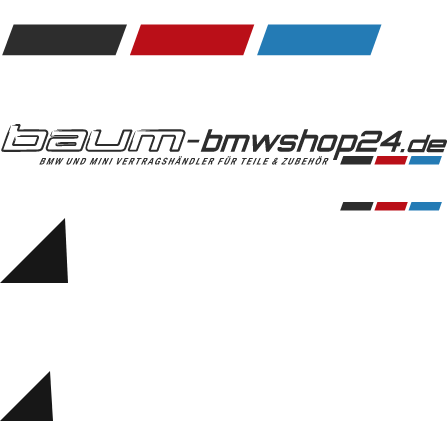
Kommunikation & Information
Winterkompletträder
Sommerkompletträder
Räderzubehör
Felgen
Reifen
Sicherheit
BMW 5er Zubehör
M Performance
Transport & Gepäck
Exterieur
Interieur
Navigation Update
Kommunikation & Information
Winterkompletträder
Sommerkompletträder
Räderzubehör
Felgen
Reifen
Sicherheit
BMW 6er Zubehör
M Performance
BMW Zubehör
Transport & Gepäck