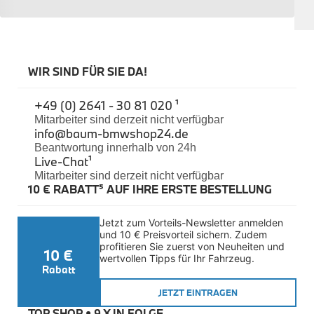
Sicherheit
BMW i3 Zubehör
e-Mobilität
Transport & Gepäck
Exterieur
WIR SIND FÜR SIE DA!
Interieur
Navigation Update
+49 (0) 2641 - 30 81 020 ¹
Kommunikation & Information
Winterkompletträder
Mitarbeiter sind derzeit nicht verfügbar
info@baum-bmwshop24.de
Sommerkompletträder
Räderzubehör
Beantwortung innerhalb von 24h
Felgen
Live-Chat
¹
Reifen
Mitarbeiter sind derzeit nicht verfügbar
Sicherheit
10 € RABATT⁵ AUF IHRE ERSTE BESTELLUNG
BMW i4 Zubehör
M Performance
Jetzt zum Vorteils-Newsletter anmelden 
e-Mobilität
und 10 € Preisvorteil sichern. Zudem 
Transport & Gepäck
profitieren Sie zuerst von Neuheiten und 
10 €
Exterieur
wertvollen Tipps für Ihr Fahrzeug.
Interieur
Rabatt
Kommunikation & Information
JETZT EINTRAGEN
Winterkompletträder
Sommerkompletträder
TOP SHOP • 
9 X IN FOLGE