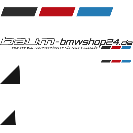
Kommunikation & Information
Winterkompletträder
Sommerkompletträder
Räderzubehör
Felgen
Reifen
Sicherheit
BMW 5er Zubehör
M Performance
Transport & Gepäck
Exterieur
Interieur
Navigation Update
Kommunikation & Information
Winterkompletträder
Sommerkompletträder
Räderzubehör
Felgen
Reifen
Sicherheit
BMW 6er Zubehör
M Performance
BMW Zubehör
Transport & Gepäck