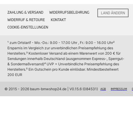
Interieur
Navigation Update
ZAHLUNG & VERSAND
WIDERRUFSBELEHRUNG
LAND ÄNDERN
Kommunikation & Information
Winterkompletträder
WIDERRUF & RETOURE
KONTAKT
Sommerkompletträder
COOKIE-EINSTELLUNGEN
Räderzubehör
Felgen
Reifen
¹ zum Ortstarif - Mo.-Do.: 9.00 - 17.00 Uhr , Fr.: 9.00 - 16.00 Uhr
² 
Sicherheit
Ersparnis im Vergleich zur unverbindlichen Preisempfehlung des 
Herstellers.
³ Kostenloser Versand ab einem Warenwert von 200 € für 
BMW X7 Zubehör
Sendungen innerhalb Deutschland (ausgenommen Express-, Sperrgut- 
M Performance
& Sondermaßversand)
⁴ UVP = Unverbindliche Preisempfehlung des 
Transport & Gepäck
Herstellers.
⁵ Ein Gutschein pro Kunde einlösbar. Mindestbestellwert 
Exterieur
200 EUR
Interieur
Navigation Update
Kommunikation & Information
© 2015 - 2026 baum-bmwshop24.de
 | V0.15.6 (084531)
AGB
IMPRESSUM
Winterkompletträder
Sommerkompletträder
Räderzubehör
Felgen
Reifen
Sicherheit
BMW iX Zubehör