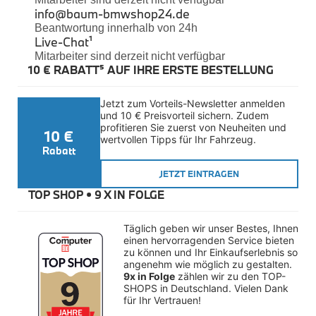
Felgen
info@baum-bmwshop24.de
Reifen
Beantwortung innerhalb von 24h
Sicherheit
Live-Chat
¹
Mitarbeiter sind derzeit nicht verfügbar
BMW iX3 Zubehör
10 € RABATT⁵ AUF IHRE ERSTE BESTELLUNG
M Performance
e-Mobilität
Transport & Gepäck
Jetzt zum Vorteils-Newsletter anmelden 
Exterieur
und 10 € Preisvorteil sichern. Zudem 
Interieur
profitieren Sie zuerst von Neuheiten und 
10 €
Kommunikation & Information
wertvollen Tipps für Ihr Fahrzeug.
Winterkompletträder
Rabatt
Sommerkompletträder
JETZT EINTRAGEN
Räderzubehör
Felgen
TOP SHOP • 
9 X IN FOLGE
Reifen
Sicherheit
Täglich geben wir unser Bestes, Ihnen 
BMW X4 Zubehör
einen hervorragenden Service bieten 
M Performance
zu können und Ihr Einkaufserlebnis so 
Transport & Gepäck
angenehm wie möglich zu gestalten. 
Exterieur
9x in Folge
 zählen wir zu den TOP-
Interieur
SHOPS in Deutschland. Vielen Dank 
für Ihr Vertrauen!
Navigation Update
Kommunikation & Information