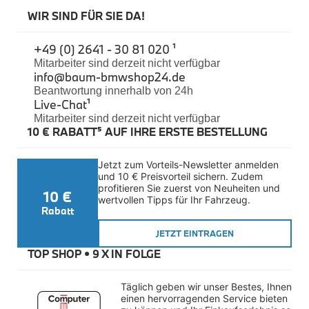
Felgen
WIR SIND FÜR SIE DA!
Reifen
Sicherheit
+49 (0) 2641 - 30 81 020 ¹
BMW iX3 Zubehör
Mitarbeiter sind derzeit nicht verfügbar
M Performance
info@baum-bmwshop24.de
e-Mobilität
Beantwortung innerhalb von 24h
Transport & Gepäck
Live-Chat
¹
Exterieur
Mitarbeiter sind derzeit nicht verfügbar
Interieur
10 € RABATT⁵ AUF IHRE ERSTE BESTELLUNG
Kommunikation & Information
Winterkompletträder
Sommerkompletträder
Jetzt zum Vorteils-Newsletter anmelden 
Räderzubehör
und 10 € Preisvorteil sichern. Zudem 
Felgen
profitieren Sie zuerst von Neuheiten und 
10 €
Reifen
wertvollen Tipps für Ihr Fahrzeug.
Sicherheit
Rabatt
BMW X4 Zubehör
JETZT EINTRAGEN
M Performance
TOP SHOP • 
9 X IN FOLGE
Transport & Gepäck
Exterieur
Interieur
Täglich geben wir unser Bestes, Ihnen 
Navigation Update
einen hervorragenden Service bieten 
Kommunikation & Information