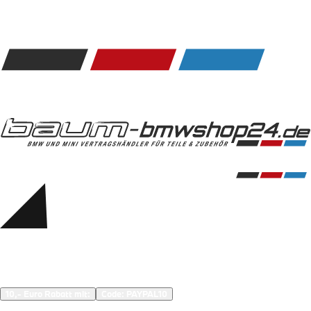
Kommunikation & Information
Winterkompletträder
Sommerkompletträder
Räderzubehör
Felgen
Reifen
Sicherheit
BMW 5er Zubehör
M Performance
Transport & Gepäck
Exterieur
Interieur
Navigation Update
Kommunikation & Information
Winterkompletträder
Sommerkompletträder
Räderzubehör
Felgen
Reifen
Sicherheit
BMW 6er Zubehör
M Performance
10,- Euro Rabatt mit:
Code: 
PAYPAL10
Transport & Gepäck