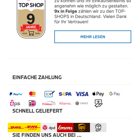
zu können und Ihr Einkaufserlebnis so 
Winterkompletträder
angenehm wie möglich zu gestalten. 
Sommerkompletträder
9x in Folge
 zählen wir zu den TOP-
Räderzubehör
SHOPS in Deutschland. Vielen Dank 
Felgen
für Ihr Vertrauen!
Reifen
Sicherheit
MEHR LESEN
BMW X5 Zubehör
M Performance
Transport & Gepäck
Exterieur
Interieur
Navigation Update
Kommunikation & Information
EINFACHE ZAHLUNG
Winterkompletträder
Sommerkompletträder
Räderzubehör
Felgen
Reifen
Sicherheit
SCHNELL GELIEFERT
BMW X6 Zubehör
M Performance
Transport & Gepäck
SIE FINDEN UNS AUCH BEI ...
Exterieur