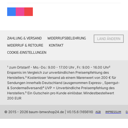
Interieur
Navigation Update
Kommunikation & Information
Winterkompletträder
Sommerkompletträder
Räderzubehör
Felgen
ZAHLUNG & VERSAND
WIDERRUFSBELEHRUNG
LAND ÄNDERN
Reifen
Sicherheit
WIDERRUF & RETOURE
KONTAKT
COOKIE-EINSTELLUNGEN
BMW X7 Zubehör
M Performance
Transport & Gepäck
¹ zum Ortstarif - Mo.-Do.: 9.00 - 17.00 Uhr , Fr.: 9.00 - 16.00 Uhr
² 
Exterieur
Ersparnis im Vergleich zur unverbindlichen Preisempfehlung des 
Interieur
Herstellers.
³ Kostenloser Versand ab einem Warenwert von 200 € für 
Navigation Update
Sendungen innerhalb Deutschland (ausgenommen Express-, Sperrgut- 
Kommunikation & Information
& Sondermaßversand)
⁴ UVP = Unverbindliche Preisempfehlung des 
Winterkompletträder
Herstellers.
⁵ Ein Gutschein pro Kunde einlösbar. Mindestbestellwert 
Sommerkompletträder
200 EUR
Räderzubehör
Felgen
Reifen
© 2015 - 2026 baum-bmwshop24.de
 | V0.15.6 (165616)
AGB
IMPRESSUM
D
Sicherheit
BMW iX Zubehör