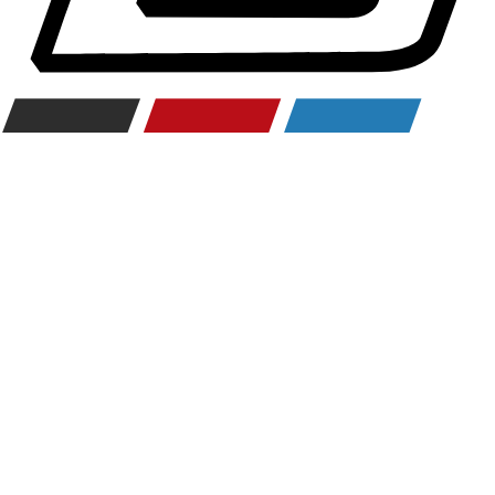
Räderzubehör
Felgen
Reifen
Sicherheit
BMW 3er Zubehör
M Performance
Transport & Gepäck
Exterieur
Interieur
Navigation Update
Kommunikation & Information
Winterkompletträder
Sommerkompletträder
Räderzubehör
Felgen
Reifen
Sicherheit
BMW 4er Zubehör
M Performance
Transport & Gepäck
Exterieur
Interieur
Navigation Update