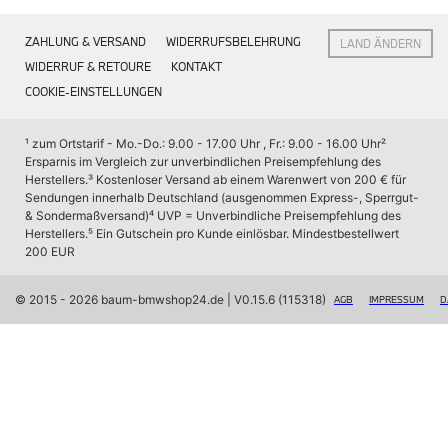
Interieur
Navigation Update
ZAHLUNG & VERSAND
WIDERRUFSBELEHRUNG
LAND ÄNDERN
Kommunikation & Information
Winterkompletträder
WIDERRUF & RETOURE
KONTAKT
Sommerkompletträder
COOKIE-EINSTELLUNGEN
Räderzubehör
Felgen
Reifen
¹ zum Ortstarif - Mo.-Do.: 9.00 - 17.00 Uhr , Fr.: 9.00 - 16.00 Uhr
² 
Sicherheit
Ersparnis im Vergleich zur unverbindlichen Preisempfehlung des 
Herstellers.
³ Kostenloser Versand ab einem Warenwert von 200 € für 
BMW X7 Zubehör
Sendungen innerhalb Deutschland (ausgenommen Express-, Sperrgut- 
M Performance
& Sondermaßversand)
⁴ UVP = Unverbindliche Preisempfehlung des 
Transport & Gepäck
Herstellers.
⁵ Ein Gutschein pro Kunde einlösbar. Mindestbestellwert 
Exterieur
200 EUR
Interieur
Navigation Update
Kommunikation & Information
© 2015 - 2026 baum-bmwshop24.de
 | V0.15.6 (115318)
AGB
IMPRESSUM
D
Winterkompletträder
Sommerkompletträder
Räderzubehör
Felgen
Reifen
Sicherheit
BMW iX Zubehör