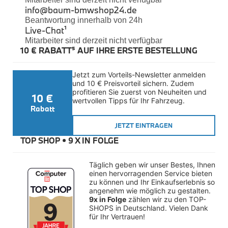
Felgen
info@baum-bmwshop24.de
Reifen
Beantwortung innerhalb von 24h
Sicherheit
Live-Chat
¹
Mitarbeiter sind derzeit nicht verfügbar
BMW iX3 Zubehör
10 € RABATT⁵ AUF IHRE ERSTE BESTELLUNG
M Performance
e-Mobilität
Transport & Gepäck
Jetzt zum Vorteils-Newsletter anmelden 
Exterieur
und 10 € Preisvorteil sichern. Zudem 
Interieur
profitieren Sie zuerst von Neuheiten und 
10 €
Kommunikation & Information
wertvollen Tipps für Ihr Fahrzeug.
Winterkompletträder
Rabatt
Sommerkompletträder
JETZT EINTRAGEN
Räderzubehör
Felgen
TOP SHOP • 
9 X IN FOLGE
Reifen
Sicherheit
Täglich geben wir unser Bestes, Ihnen 
BMW X4 Zubehör
einen hervorragenden Service bieten 
M Performance
zu können und Ihr Einkaufserlebnis so 
Transport & Gepäck
angenehm wie möglich zu gestalten. 
Exterieur
9x in Folge
 zählen wir zu den TOP-
Interieur
SHOPS in Deutschland. Vielen Dank 
für Ihr Vertrauen!
Navigation Update
Kommunikation & Information