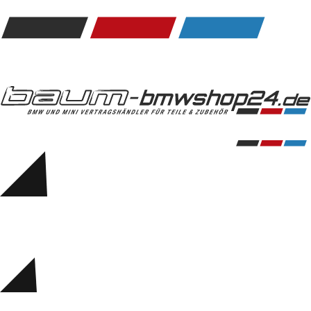
Kommunikation & Information
Winterkompletträder
Sommerkompletträder
Räderzubehör
Felgen
Reifen
Sicherheit
BMW 5er Zubehör
M Performance
Transport & Gepäck
Exterieur
Interieur
Navigation Update
Kommunikation & Information
Winterkompletträder
Sommerkompletträder
Räderzubehör
Felgen
Reifen
Sicherheit
BMW 6er Zubehör
M Performance
BMW Zubehör
Transport & Gepäck