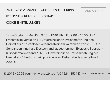
Interieur
Navigation Update
ZAHLUNG & VERSAND
WIDERRUFSBELEHRUNG
LAND ÄNDERN
Kommunikation & Information
Winterkompletträder
WIDERRUF & RETOURE
KONTAKT
Sommerkompletträder
COOKIE-EINSTELLUNGEN
Räderzubehör
Felgen
Reifen
¹ zum Ortstarif - Mo.-Do.: 9.00 - 17.00 Uhr , Fr.: 9.00 - 16.00 Uhr
² 
Sicherheit
Ersparnis im Vergleich zur unverbindlichen Preisempfehlung des 
Herstellers.
³ Kostenloser Versand ab einem Warenwert von 200 € für 
BMW X7 Zubehör
Sendungen innerhalb Deutschland (ausgenommen Express-, Sperrgut- 
M Performance
& Sondermaßversand)
⁴ UVP = Unverbindliche Preisempfehlung des 
Transport & Gepäck
Herstellers.
⁵ Ein Gutschein pro Kunde einlösbar. Mindestbestellwert 
Exterieur
200 EUR
Interieur
Navigation Update
Kommunikation & Information
© 2015 - 2026 baum-bmwshop24.de
 | V0.15.6 (115318)
AGB
IMPRESSUM
D
Winterkompletträder
Sommerkompletträder
Räderzubehör
Felgen
Reifen
Sicherheit
BMW iX Zubehör