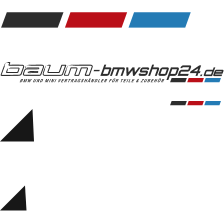
Kommunikation & Information
Winterkompletträder
Sommerkompletträder
Räderzubehör
Felgen
Reifen
Sicherheit
BMW 5er Zubehör
M Performance
Transport & Gepäck
Exterieur
Interieur
Navigation Update
Kommunikation & Information
Winterkompletträder
Sommerkompletträder
Räderzubehör
Felgen
Reifen
Sicherheit
BMW 6er Zubehör
M Performance
BMW Zubehör
Transport & Gepäck