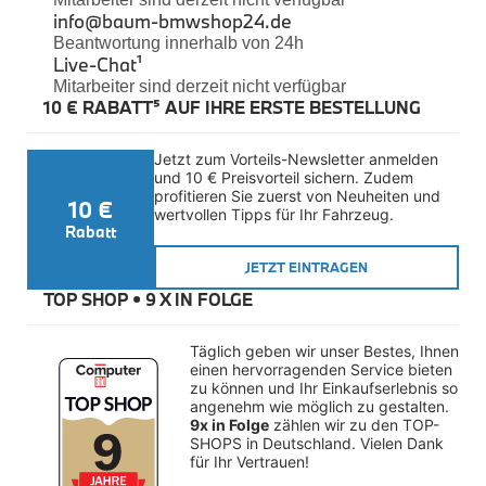
Felgen
info@baum-bmwshop24.de
Reifen
Beantwortung innerhalb von 24h
Sicherheit
Live-Chat
¹
Mitarbeiter sind derzeit nicht verfügbar
BMW iX3 Zubehör
10 € RABATT⁵ AUF IHRE ERSTE BESTELLUNG
M Performance
e-Mobilität
Transport & Gepäck
Jetzt zum Vorteils-Newsletter anmelden 
Exterieur
und 10 € Preisvorteil sichern. Zudem 
Interieur
profitieren Sie zuerst von Neuheiten und 
10 €
Kommunikation & Information
wertvollen Tipps für Ihr Fahrzeug.
Winterkompletträder
Rabatt
Sommerkompletträder
JETZT EINTRAGEN
Räderzubehör
Felgen
TOP SHOP • 
9 X IN FOLGE
Reifen
Sicherheit
Täglich geben wir unser Bestes, Ihnen 
BMW X4 Zubehör
einen hervorragenden Service bieten 
M Performance
zu können und Ihr Einkaufserlebnis so 
Transport & Gepäck
angenehm wie möglich zu gestalten. 
Exterieur
9x in Folge
 zählen wir zu den TOP-
Interieur
SHOPS in Deutschland. Vielen Dank 
für Ihr Vertrauen!
Navigation Update
Kommunikation & Information