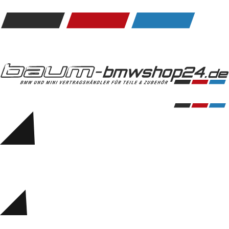
Kommunikation & Information
Winterkompletträder
Sommerkompletträder
Räderzubehör
Felgen
Reifen
Sicherheit
BMW 5er Zubehör
M Performance
Transport & Gepäck
Exterieur
Interieur
Navigation Update
Kommunikation & Information
Winterkompletträder
Sommerkompletträder
Räderzubehör
Felgen
Reifen
Sicherheit
BMW 6er Zubehör
M Performance
BMW Zubehör
Transport & Gepäck