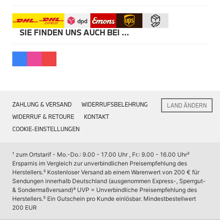
Kommunikation & Information
BMW & MINI Rep. Satz Schraubventil RDCi
Winterkompletträder
BMW & MINI RDC Ventileinsatz
Sommerkompletträder
BMW Floor Liner Fußmatten vorne 3er G20 G21 G28 4er G2
Räderzubehör
SIE FINDEN UNS AUCH BEI ...
BMW Felgenschloss Adapter mit Code 34 SW17mm
Felgen
BMW Kulissenstein T-Nut Befestigungsset
Reifen
BMW / MINI Türpin Crystal Clarity - 2 Stück
Sicherheit
BMW M Performance Bremsscheibe 1er F20 F21 2er F22 F2
BMW M Performance 18" Bremsanlage 1er F20 F21 2er F22 
MINI 5-Türer Zubehör
BMW Erste Hilfe Set Klarsichtbeutel
Transport & Gepäck
BMW Allwettermatten vorne
Exterieur
BMW Allwetter Fußmatten hinten 4er G22
Interieur
BMW Erste Hilfe Set Tasche
ZAHLUNG & VERSAND
WIDERRUFSBELEHRUNG
LAND ÄNDERN
Navigation Update
BMW Universalhalter iPad & Samsung
Kommunikation & Information
WIDERRUF & RETOURE
KONTAKT
BMW M Performance Zierstäbe Seitenwand hochglanz schw
Winterkompletträder
COOKIE-EINSTELLUNGEN
BMW Haltearm mit Bandschlinge für 2. Fahrrad
Sommerkompletträder
BMW Alufelge M Doppelspeiche 827M schwarz matt 10,5Jx
Räderzubehör
Felgen
¹ zum Ortstarif - Mo.-Do.: 9.00 - 17.00 Uhr , Fr.: 9.00 - 16.00 Uhr
² 
Reifen
Ersparnis im Vergleich zur unverbindlichen Preisempfehlung des 
Sicherheit
Herstellers.
³ Kostenloser Versand ab einem Warenwert von 200 € für 
Sendungen innerhalb Deutschland (ausgenommen Express-, Sperrgut- 
MINI JCW Zubehör
& Sondermaßversand)
⁴ UVP = Unverbindliche Preisempfehlung des 
Transport & Gepäck
Herstellers.
⁵ Ein Gutschein pro Kunde einlösbar. Mindestbestellwert 
Exterieur
200 EUR
Interieur