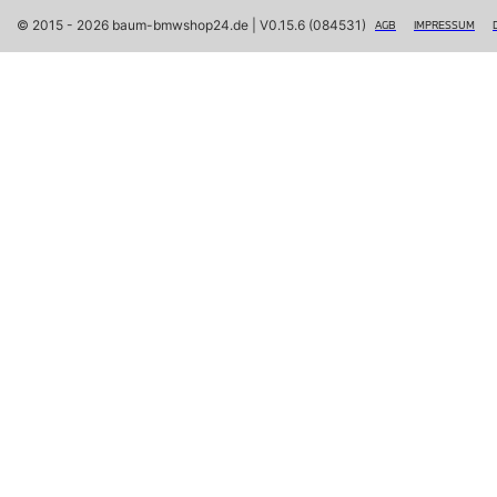
Navigation Update
Kommunikation & Information
© 2015 - 2026 baum-bmwshop24.de
 | V0.15.6 (084531)
AGB
IMPRESSUM
Winterkompletträder
Sommerkompletträder
Räderzubehör
Felgen
Reifen
Sicherheit
MINI Clubman Zubehör
Transport & Gepäck
Exterieur
Interieur
Navigation Update
Kommunikation & Information
Winter Kompletträder
Sommerkompletträder
Räderzubehör
Felgen
Reifen
Sicherheit
MINI Cabrio Zubehör
Transport & Gepäck
Exterieur