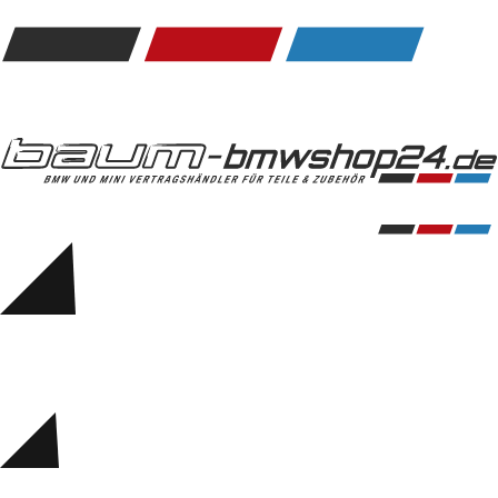
Kommunikation & Information
Winterkompletträder
Sommerkompletträder
Räderzubehör
Felgen
Reifen
Sicherheit
BMW 5er Zubehör
M Performance
Transport & Gepäck
Exterieur
Interieur
Navigation Update
Kommunikation & Information
Winterkompletträder
Sommerkompletträder
Räderzubehör
Felgen
Reifen
Sicherheit
BMW 6er Zubehör
M Performance
BMW Zubehör
Transport & Gepäck