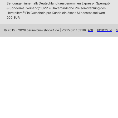
Navigation Update
Sendungen innerhalb Deutschland (ausgenommen Express-, Sperrgut- 
Kommunikation & Information
& Sondermaßversand)
⁴ UVP = Unverbindliche Preisempfehlung des 
Winterkompletträder
Herstellers.
⁵ Ein Gutschein pro Kunde einlösbar. Mindestbestellwert 
Sommerkompletträder
200 EUR
Räderzubehör
Felgen
Reifen
© 2015 - 2026 baum-bmwshop24.de
 | V0.15.6 (115318)
AGB
IMPRESSUM
D
Sicherheit
MINI Clubman Zubehör
Transport & Gepäck
Exterieur
Interieur
Navigation Update
Kommunikation & Information
Winter Kompletträder
Sommerkompletträder
Räderzubehör
Felgen
Reifen
Sicherheit
MINI Cabrio Zubehör
Transport & Gepäck
Exterieur