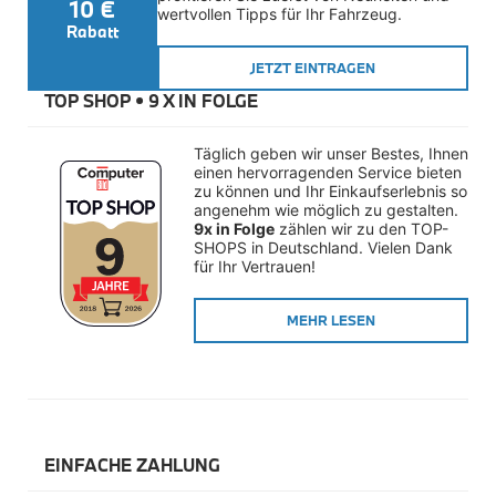
10 €
Räderzubehör
wertvollen Tipps für Ihr Fahrzeug.
Felgen
Rabatt
Reifen
JETZT EINTRAGEN
Sicherheit
TOP SHOP • 
9 X IN FOLGE
BMW i8 Zubehör
e-Mobilität
Transport & Gepäck
Täglich geben wir unser Bestes, Ihnen 
Exterieur
einen hervorragenden Service bieten 
Interieur
zu können und Ihr Einkaufserlebnis so 
Navigation Update
angenehm wie möglich zu gestalten. 
Kommunikation & Information
9x in Folge
 zählen wir zu den TOP-
Winterkompletträder
SHOPS in Deutschland. Vielen Dank 
Sommerkompletträder
für Ihr Vertrauen!
Räderzubehör
Felgen
MEHR LESEN
Reifen
Sicherheit
MINI Zubehör
MINI 3-Türer Zubehör
Transport & Gepäck
Exterieur
EINFACHE ZAHLUNG
Interieur
Navigation Update