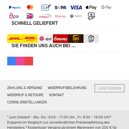
Kommunikation & Information
Winterkompletträder
Sommerkompletträder
Räderzubehör
Felgen
SCHNELL GELIEFERT
Reifen
Sicherheit
MINI 5-Türer Zubehör
SIE FINDEN UNS AUCH BEI ...
Transport & Gepäck
Exterieur
Interieur
Navigation Update
Kommunikation & Information
Winterkompletträder
Sommerkompletträder
Räderzubehör
ZAHLUNG & VERSAND
WIDERRUFSBELEHRUNG
LAND ÄNDERN
Felgen
Reifen
WIDERRUF & RETOURE
KONTAKT
Sicherheit
COOKIE-EINSTELLUNGEN
MINI JCW Zubehör
Transport & Gepäck
¹ zum Ortstarif - Mo.-Do.: 9.00 - 17.00 Uhr , Fr.: 9.00 - 16.00 Uhr
² 
Exterieur
Ersparnis im Vergleich zur unverbindlichen Preisempfehlung des 
Interieur
Herstellers.
³ Kostenloser Versand ab einem Warenwert von 200 € für 