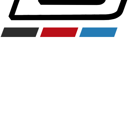
Räderzubehör
Felgen
Reifen
Sicherheit
BMW 3er Zubehör
M Performance
Transport & Gepäck
Exterieur
Interieur
Navigation Update
Kommunikation & Information
Winterkompletträder
Sommerkompletträder
Räderzubehör
Felgen
Reifen
Sicherheit
BMW 4er Zubehör
M Performance
Transport & Gepäck
Exterieur
Interieur
Navigation Update