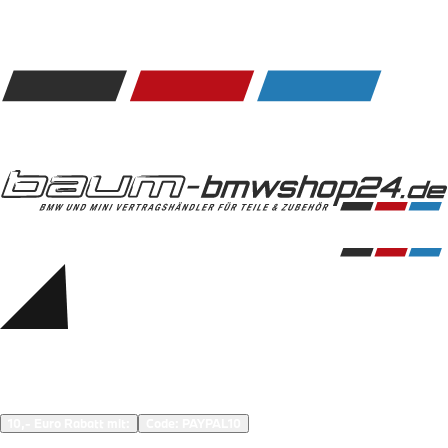
Kommunikation & Information
Winterkompletträder
Sommerkompletträder
Räderzubehör
Felgen
Reifen
Sicherheit
BMW 5er Zubehör
M Performance
Transport & Gepäck
Exterieur
Interieur
Navigation Update
Kommunikation & Information
Winterkompletträder
Sommerkompletträder
Räderzubehör
Felgen
Reifen
Sicherheit
BMW 6er Zubehör
M Performance
10,- Euro Rabatt mit:
Code: 
PAYPAL10
Transport & Gepäck