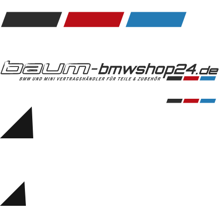
Kommunikation & Information
Winterkompletträder
Sommerkompletträder
Räderzubehör
Felgen
Reifen
Sicherheit
BMW 5er Accessories
M Performance
Transport & Gepäck
Exterieur
Interieur
Navigation Update
Kommunikation & Information
Winterkompletträder
Sommerkompletträder
Räderzubehör
Felgen
Reifen
Sicherheit
BMW 6er Accessories
M Performance
BMW Zubehör
Transport & Gepäck