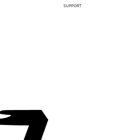
SUPPORT