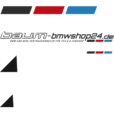
Kommunikation & Information
Winterkompletträder
Sommerkompletträder
Räderzubehör
Felgen
Reifen
Sicherheit
BMW 5er Accessories
M Performance
Transport & Gepäck
Exterieur
Interieur
Navigation Update
Kommunikation & Information
Winterkompletträder
Sommerkompletträder
Räderzubehör
Felgen
Reifen
Sicherheit
BMW 6er Accessories
M Performance
BMW Zubehör
Transport & Gepäck