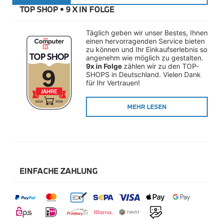
Räderzubehör
TOP SHOP • 
9 X IN FOLGE
Felgen
Reifen
Sicherheit
Täglich geben wir unser Bestes, Ihnen 
einen hervorragenden Service bieten 
BMW i8 Accessories
zu können und Ihr Einkaufserlebnis so 
e-Mobilität
angenehm wie möglich zu gestalten. 
Transport & Gepäck
9x in Folge
 zählen wir zu den TOP-
Exterieur
SHOPS in Deutschland. Vielen Dank 
Interieur
für Ihr Vertrauen!
Navigation Update
Kommunikation & Information
MEHR LESEN
Winterkompletträder
Sommerkompletträder
Räderzubehör
Felgen
Reifen
Sicherheit
EINFACHE ZAHLUNG
MINI Accessories
MINI 3-Türer Accessories
Transport & Gepäck
Exterieur
Interieur
Navigation Update