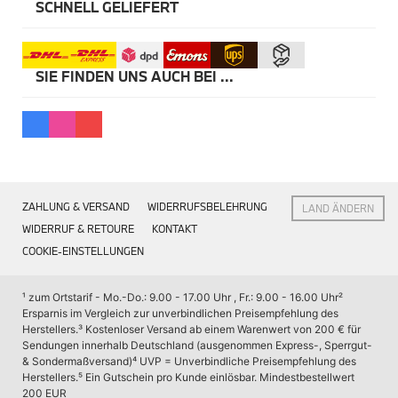
Kommunikation & Information
SCHNELL GELIEFERT
Winterkompletträder
Sommerkompletträder
Räderzubehör
Felgen
SIE FINDEN UNS AUCH BEI ...
Reifen
Sicherheit
MINI 5-Türer Accessories
Transport & Gepäck
Exterieur
Interieur
Navigation Update
ZAHLUNG & VERSAND
WIDERRUFSBELEHRUNG
LAND ÄNDERN
Kommunikation & Information
Winterkompletträder
WIDERRUF & RETOURE
KONTAKT
Sommerkompletträder
COOKIE-EINSTELLUNGEN
Räderzubehör
Felgen
Reifen
¹ zum Ortstarif - Mo.-Do.: 9.00 - 17.00 Uhr , Fr.: 9.00 - 16.00 Uhr
² 
Sicherheit
Ersparnis im Vergleich zur unverbindlichen Preisempfehlung des 
Herstellers.
³ Kostenloser Versand ab einem Warenwert von 200 € für 
MINI JCW Accessories
Sendungen innerhalb Deutschland (ausgenommen Express-, Sperrgut- 
Transport & Gepäck
& Sondermaßversand)
⁴ UVP = Unverbindliche Preisempfehlung des 
Exterieur
Herstellers.
⁵ Ein Gutschein pro Kunde einlösbar. Mindestbestellwert 
Interieur
200 EUR