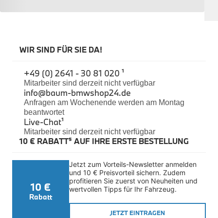
Sicherheit
BMW i3 Accessories
e-Mobilität
Transport & Gepäck
Exterieur
WIR SIND FÜR SIE DA!
Interieur
Navigation Update
+49 (0) 2641 - 30 81 020 ¹
Kommunikation & Information
Winterkompletträder
Mitarbeiter sind derzeit nicht verfügbar
info@baum-bmwshop24.de
Sommerkompletträder
Räderzubehör
Anfragen am Wochenende werden am Montag
Felgen
beantwortet
Reifen
Live-Chat
¹
Sicherheit
Mitarbeiter sind derzeit nicht verfügbar
10 € RABATT⁵ AUF IHRE ERSTE BESTELLUNG
BMW i4 Zubehör
M Performance
e-Mobilität
Jetzt zum Vorteils-Newsletter anmelden 
Transport & Gepäck
und 10 € Preisvorteil sichern. Zudem 
Exterieur
profitieren Sie zuerst von Neuheiten und 
10 €
Interieur
wertvollen Tipps für Ihr Fahrzeug.
Kommunikation & Information
Rabatt
Winterkompletträder
JETZT EINTRAGEN
Sommerkompletträder