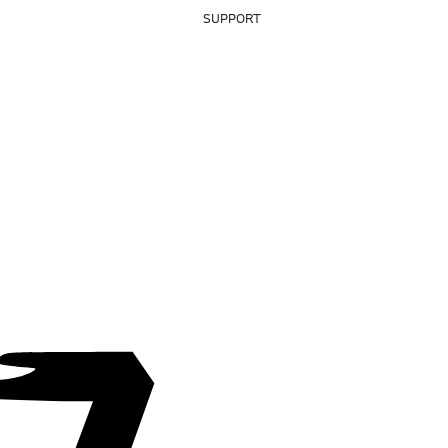
SUPPORT