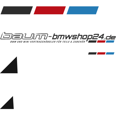
Kommunikation & Information
Winterkompletträder
Sommerkompletträder
Räderzubehör
Felgen
Reifen
Sicherheit
BMW 5er Zubehör
M Performance
Transport & Gepäck
Exterieur
Interieur
Navigation Update
Kommunikation & Information
Winterkompletträder
Sommerkompletträder
Räderzubehör
Felgen
Reifen
Sicherheit
BMW 6er Zubehör
M Performance
BMW Zubehör
Transport & Gepäck