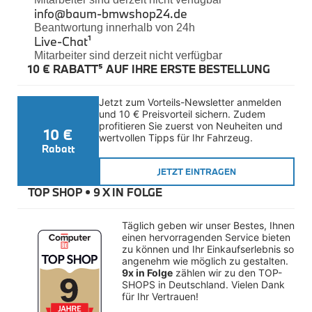
Felgen
info@baum-bmwshop24.de
Reifen
Beantwortung innerhalb von 24h
Sicherheit
Live-Chat
¹
Mitarbeiter sind derzeit nicht verfügbar
BMW iX3 Zubehör
10 € RABATT⁵ AUF IHRE ERSTE BESTELLUNG
M Performance
e-Mobilität
Transport & Gepäck
Jetzt zum Vorteils-Newsletter anmelden 
Exterieur
und 10 € Preisvorteil sichern. Zudem 
Interieur
profitieren Sie zuerst von Neuheiten und 
10 €
Kommunikation & Information
wertvollen Tipps für Ihr Fahrzeug.
Winterkompletträder
Rabatt
Sommerkompletträder
JETZT EINTRAGEN
Räderzubehör
Felgen
TOP SHOP • 
9 X IN FOLGE
Reifen
Sicherheit
Täglich geben wir unser Bestes, Ihnen 
BMW X4 Zubehör
einen hervorragenden Service bieten 
M Performance
zu können und Ihr Einkaufserlebnis so 
Transport & Gepäck
angenehm wie möglich zu gestalten. 
Exterieur
9x in Folge
 zählen wir zu den TOP-
Interieur
SHOPS in Deutschland. Vielen Dank 
für Ihr Vertrauen!
Navigation Update
Kommunikation & Information