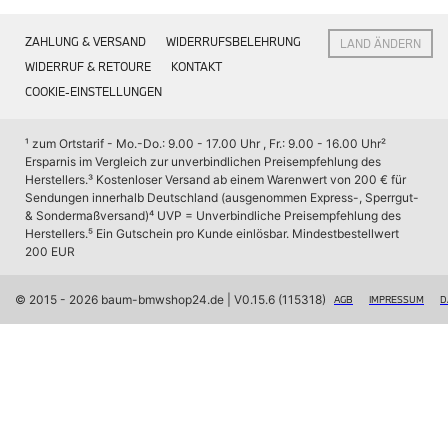
Interieur
Navigation Update
ZAHLUNG & VERSAND
WIDERRUFSBELEHRUNG
LAND ÄNDERN
Kommunikation & Information
Winterkompletträder
WIDERRUF & RETOURE
KONTAKT
Sommerkompletträder
COOKIE-EINSTELLUNGEN
Räderzubehör
Felgen
Reifen
¹ zum Ortstarif - Mo.-Do.: 9.00 - 17.00 Uhr , Fr.: 9.00 - 16.00 Uhr
² 
Sicherheit
Ersparnis im Vergleich zur unverbindlichen Preisempfehlung des 
Herstellers.
³ Kostenloser Versand ab einem Warenwert von 200 € für 
BMW X7 Zubehör
Sendungen innerhalb Deutschland (ausgenommen Express-, Sperrgut- 
M Performance
& Sondermaßversand)
⁴ UVP = Unverbindliche Preisempfehlung des 
Transport & Gepäck
Herstellers.
⁵ Ein Gutschein pro Kunde einlösbar. Mindestbestellwert 
Exterieur
200 EUR
Interieur
Navigation Update
Kommunikation & Information
© 2015 - 2026 baum-bmwshop24.de
 | V0.15.6 (115318)
AGB
IMPRESSUM
D
Winterkompletträder
Sommerkompletträder
Räderzubehör
Felgen
Reifen
Sicherheit
BMW iX Zubehör