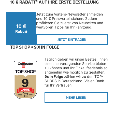
10 € RABATT⁵ AUF IHRE ERSTE BESTELLUNG
M Performance
e-Mobilität
Transport & Gepäck
Jetzt zum Vorteils-Newsletter anmelden 
Exterieur
und 10 € Preisvorteil sichern. Zudem 
Interieur
profitieren Sie zuerst von Neuheiten und 
10 €
Kommunikation & Information
wertvollen Tipps für Ihr Fahrzeug.
Winterkompletträder
Rabatt
Sommerkompletträder
Räderzubehör
JETZT EINTRAGEN
Felgen
TOP SHOP • 
9 X IN FOLGE
Reifen
Sicherheit
Täglich geben wir unser Bestes, Ihnen 
BMW Z4 Zubehör
einen hervorragenden Service bieten 
M Performance
zu können und Ihr Einkaufserlebnis so 
Transport & Gepäck
angenehm wie möglich zu gestalten. 
Exterieur
9x in Folge
 zählen wir zu den TOP-
Interieur
SHOPS in Deutschland. Vielen Dank 
Navigation Update
für Ihr Vertrauen!
Kommunikation & Information
Winterkompletträder
MEHR LESEN
Sommerkompletträder
Räderzubehör
Felgen
Reifen