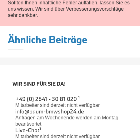
Sollten Ihnen inhaltliche Fehler auffallen, lassen Sie es
Interieur
uns wissen. Wir sind über Verbesserungsvorschläge
Navigation Update
Kommunikation & Information
sehr dankbar.
Winterkompletträder
Sommerkompletträder
Räderzubehör
Ähnliche Beiträge
Felgen
Reifen
Sicherheit
BMW X7 Zubehör
M Performance
Transport & Gepäck
Exterieur
Interieur
WIR SIND FÜR SIE DA!
Navigation Update
Kommunikation & Information
+49 (0) 2641 - 30 81 020 ¹
Winterkompletträder
Sommerkompletträder
Mitarbeiter sind derzeit nicht verfügbar
Räderzubehör
info@baum-bmwshop24.de
Felgen
Anfragen am Wochenende werden am Montag
Reifen
beantwortet
Sicherheit
Live-Chat
¹
Mitarbeiter sind derzeit nicht verfügbar
BMW iX Zubehör