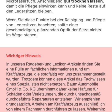
Mikrofasertuch. Anschließend 
gut trocknen lassen
, 
Winterkompletträder
damit die Pflege einwirken kann und keine Reste auf 
Sommerkompletträder
den Ledersitzen bleiben.
Räderzubehör
Felgen
Wenn Sie diese Punkte bei der Reinigung und Pflege 
Reifen
von Ledersitzen beachten, sollte einer 
Sicherheit
geschmeidigen, glänzenden Optik der Sitze nichts 
BMW X5 Zubehör
im Wege stehen.
M Performance
Transport & Gepäck
Exterieur
Interieur
Wichtiger Hinweis
Navigation Update
Kommunikation & Information
In unseren Ratgeber- und Lexikon-Artikeln finden Sie
Winterkompletträder
eine Fülle an fachlichen Informationen rund um
Sommerkompletträder
Kraftfahrzeuge, die sorgfältig von uns zusammengestellt
Räderzubehör
wurden. Trotzdem können diese Artikel das Fachwissen
Felgen
Reifen
eines Spezialisten nicht ersetzen. Baum Automobile
Sicherheit
GmbH & Co. KG übernimmt daher keine Haftung für
Schäden oder Verletzungen, die durch unsachgemäß
BMW X6 Zubehör
durchgeführte Reparaturen entstehen. Wir empfehlen
M Performance
grundsätzlich, Arbeiten am Kraftfahrzeug ausschließlich
Transport & Gepäck
von einem Fachmann durchführen zu lassen. Weiterhin:
Exterieur