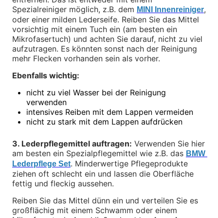
Felgen
Spezialreiniger möglich, z.B. dem 
, 
MINI Innenreiniger
Reifen
oder einer milden Lederseife. Reiben Sie das Mittel 
Sicherheit
vorsichtig mit einem Tuch ein (am besten ein 
Mikrofasertuch) und achten Sie darauf, nicht zu viel 
BMW iX3 Zubehör
aufzutragen. Es könnten sonst nach der Reinigung 
M Performance
mehr Flecken vorhanden sein als vorher.
e-Mobilität
Transport & Gepäck
Ebenfalls wichtig:
Exterieur
Interieur
•
nicht zu viel Wasser bei der Reinigung 
Kommunikation & Information
verwenden
Winterkompletträder
•
intensives Reiben mit dem Lappen vermeiden
Sommerkompletträder
Räderzubehör
•
nicht zu stark mit dem Lappen aufdrücken
Felgen
Reifen
3. Lederpflegemittel auftragen:
 Verwenden Sie hier 
Sicherheit
am besten ein Spezialpflegemittel wie z.B. das 
BMW 
. Minderwertige Pflegeprodukte 
BMW X4 Zubehör
Lederpflege Set
M Performance
ziehen oft schlecht ein und lassen die Oberfläche 
Transport & Gepäck
fettig und fleckig aussehen.
Exterieur
Interieur
Reiben Sie das Mittel dünn ein und verteilen Sie es 
Navigation Update
großflächig mit einem Schwamm oder einem 
Kommunikation & Information