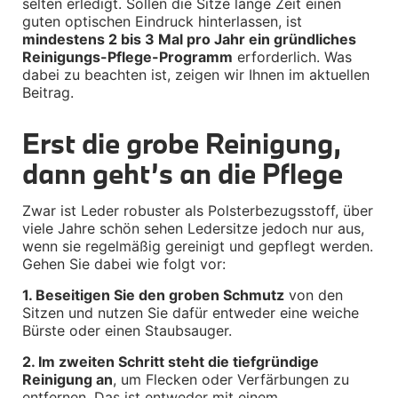
selten erledigt. Sollen die Sitze lange Zeit einen 
guten optischen Eindruck hinterlassen, ist 
BMW X2 Zubehör
mindestens 2 bis 3 Mal pro Jahr ein gründliches 
M Performance
Reinigungs-Pflege-Programm
 erforderlich. Was 
Transport & Gepäck
dabei zu beachten ist, zeigen wir Ihnen im aktuellen 
Exterieur
Beitrag.
Interieur
Navigation Update
Kommunikation & Information
Erst die grobe Reinigung, 
Winterkompletträder
Sommerkompletträder
dann geht’s an die Pflege
Räderzubehör
Felgen
Reifen
Zwar ist Leder robuster als Polsterbezugsstoff, über 
Sicherheit
viele Jahre schön sehen Ledersitze jedoch nur aus, 
wenn sie regelmäßig gereinigt und gepflegt werden. 
BMW X3 Zubehör
Gehen Sie dabei wie folgt vor:
M Performance
Transport & Gepäck
1. Beseitigen Sie den groben Schmutz
 von den 
Exterieur
Sitzen und nutzen Sie dafür entweder eine weiche 
Interieur
Bürste oder einen Staubsauger.
Navigation Update
Kommunikation & Information
2. Im zweiten Schritt steht die tiefgründige 
Winterkompletträder
Reinigung an
, um Flecken oder Verfärbungen zu 
Sommerkompletträder
Räderzubehör
entfernen. Das ist entweder mit einem 