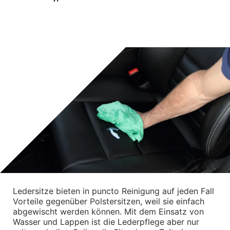
M Performance
Transport Gepäck
VORLESEN
Exterieur
Interieur
Kommunikation & Information
Winterkompletträder
Sommerkompletträder
Räderzubehör
Felgen
Reifen
Sicherheit
BMW X1 Zubehör
M Performance
Transport & Gepäck
Exterieur
Interieur
Navigation Update
Kommunikation & Information
Winterkompletträder
Ledersitze bieten in puncto Reinigung auf jeden Fall 
Sommerkompletträder
Vorteile gegenüber Polstersitzen, weil sie einfach 
Räderzubehör
abgewischt werden können. Mit dem Einsatz von 
Felgen
Reifen
Wasser und Lappen ist die Lederpflege aber nur 
Sicherheit