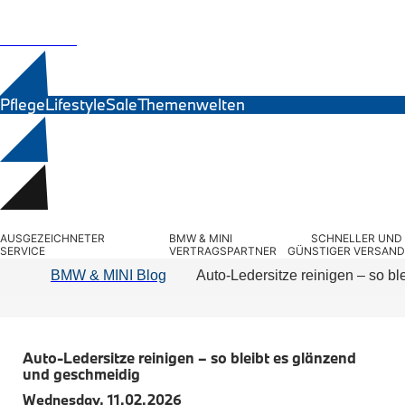
MINI Zubehör
Exterieur
BMW Motorrad
Interieur
Navigation Update
Ersatzteile
Kommunikation & Information
Winterkompletträder
Sommerkompletträder
Räderzubehör
Pflege
Lifestyle
Sale
Themenwelten
Felgen
Reifen
Sicherheit
BMW 7er Zubehör
M Performance
Transport & Gepäck
Suchbegriff eingeben...
Exterieur
AUSGEZEICHNETER 
BMW & MINI 
SCHNELLER UND 
Interieur
SERVICE
VERTRAGSPARTNER
GÜNSTIGER VERSAND
Navigation Update
BMW & MINI Blog
Auto-Ledersitze reinigen – so b
Kommunikation & Information
Winterkompletträder
Sommerkompletträder
Räderzubehör
Felgen
Auto-Ledersitze reinigen – so bleibt es glänzend 
Reifen
und geschmeidig
Sicherheit
Wednesday, 11.02.2026
BMW 8er Zubehör