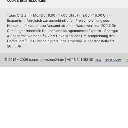
COOKIE-EINSTELLUNGEN
Räderzubehör
Felgen
Reifen
¹ zum Ortstarif - Mo.-Do.: 9.00 - 17.00 Uhr , Fr.: 9.00 - 16.00 Uhr
² 
Sicherheit
Ersparnis im Vergleich zur unverbindlichen Preisempfehlung des 
Herstellers.
³ Kostenloser Versand ab einem Warenwert von 200 € für 
BMW i8 Zubehör
Sendungen innerhalb Deutschland (ausgenommen Express-, Sperrgut- 
e-Mobilität
& Sondermaßversand)
⁴ UVP = Unverbindliche Preisempfehlung des 
Transport & Gepäck
Herstellers.
⁵ Ein Gutschein pro Kunde einlösbar. Mindestbestellwert 
Exterieur
200 EUR
Interieur
Navigation Update
Kommunikation & Information
© 2015 - 2026 baum-bmwshop24.de
 | V0.15.6 (115318)
AGB
IMPRESSUM
D
Winterkompletträder
Sommerkompletträder
Räderzubehör
Felgen
Reifen
Sicherheit
MINI Zubehör
MINI 3-Türer Zubehör
Transport & Gepäck
Exterieur
Interieur
Navigation Update