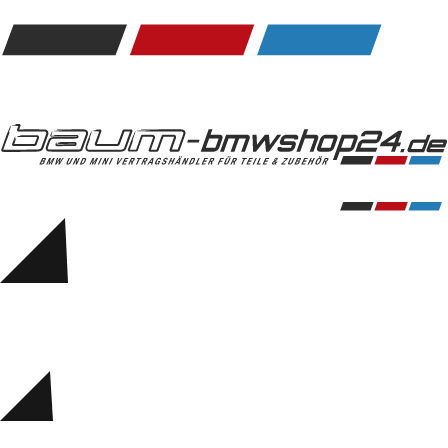
Kommunikation & Information
Winterkompletträder
Sommerkompletträder
Räderzubehör
Felgen
Reifen
Sicherheit
BMW 5er Zubehör
M Performance
Transport & Gepäck
Exterieur
Interieur
Navigation Update
Kommunikation & Information
Winterkompletträder
Sommerkompletträder
Räderzubehör
Felgen
Reifen
Sicherheit
BMW 6er Zubehör
M Performance
BMW Zubehör
Transport & Gepäck