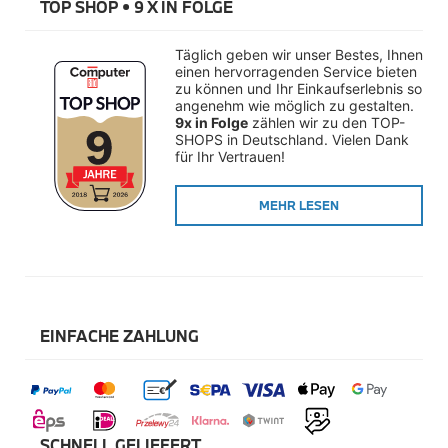
TOP SHOP • 
9 X IN FOLGE
Räderzubehör
Felgen
Reifen
Täglich geben wir unser Bestes, Ihnen 
Sicherheit
einen hervorragenden Service bieten 
zu können und Ihr Einkaufserlebnis so 
BMW i8 Zubehör
angenehm wie möglich zu gestalten. 
e-Mobilität
9x in Folge
 zählen wir zu den TOP-
Transport & Gepäck
SHOPS in Deutschland. Vielen Dank 
Exterieur
für Ihr Vertrauen!
Interieur
Navigation Update
Kommunikation & Information
MEHR LESEN
Winterkompletträder
Sommerkompletträder
Räderzubehör
Felgen
Reifen
Sicherheit
EINFACHE ZAHLUNG
MINI Zubehör
MINI 3-Türer Zubehör
Transport & Gepäck
Exterieur
Interieur
Navigation Update
SCHNELL GELIEFERT