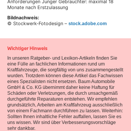
Anforderungen Junger Gebrauchter: maximal 18 
M Performance
Monate nach Erstzulassung
e-Mobilität
Transport & Gepäck
Bildnachweis:
Exterieur
© Stockwerk-Fotodesign – 
stock.adobe.com
Interieur
Kommunikation & Information
Winterkompletträder
Sommerkompletträder
Räderzubehör
Wichtiger Hinweis
Felgen
Reifen
In unseren Ratgeber- und Lexikon-Artikeln finden Sie
Sicherheit
eine Fülle an fachlichen Informationen rund um
Kraftfahrzeuge, die sorgfältig von uns zusammengestellt
BMW Z4 Zubehör
wurden. Trotzdem können diese Artikel das Fachwissen
M Performance
Transport & Gepäck
eines Spezialisten nicht ersetzen. Baum Automobile
Exterieur
GmbH & Co. KG übernimmt daher keine Haftung für
Interieur
Schäden oder Verletzungen, die durch unsachgemäß
Navigation Update
durchgeführte Reparaturen entstehen. Wir empfehlen
Kommunikation & Information
grundsätzlich, Arbeiten am Kraftfahrzeug ausschließlich
Winterkompletträder
von einem Fachmann durchführen zu lassen. Weiterhin:
Sommerkompletträder
Sollten Ihnen inhaltliche Fehler auffallen, lassen Sie es
Räderzubehör
uns wissen. Wir sind über Verbesserungsvorschläge
Felgen
sehr dankbar.
Reifen