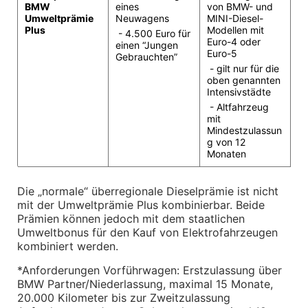
BMW 
eines 
von BMW- und 
Interieur
Umweltprämie 
Neuwagens 
MINI-Diesel-
Navigation Update
Plus
Modellen mit 
Kommunikation & Information
 - 4.500 Euro für 
Euro-4 oder 
Winterkompletträder
einen “Jungen 
Euro-5 
Gebrauchten”
Sommerkompletträder
 - gilt nur für die 
Räderzubehör
oben genannten 
Felgen
Intensivstädte 
Reifen
Sicherheit
 - Altfahrzeug 
mit 
BMW X7 Zubehör
Mindestzulassun
g von 12 
M Performance
Monaten
Transport & Gepäck
Exterieur
Interieur
Die „normale“ überregionale Dieselprämie ist nicht 
Navigation Update
mit der Umweltprämie Plus kombinierbar. Beide 
Kommunikation & Information
Winterkompletträder
Prämien können jedoch mit dem staatlichen 
Sommerkompletträder
Umweltbonus für den Kauf von Elektrofahrzeugen 
Räderzubehör
kombiniert werden.
Felgen
Reifen
*Anforderungen Vorführwagen: Erstzulassung über 
Sicherheit
BMW Partner/Niederlassung, maximal 15 Monate, 
20.000 Kilometer bis zur Zweitzulassung
BMW iX Zubehör