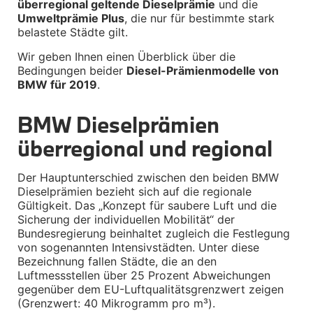
überregional geltende Dieselprämie
 und die 
Umweltprämie Plus
, die nur für bestimmte stark 
BMW X2 Zubehör
belastete Städte gilt.
M Performance
Transport & Gepäck
Wir geben Ihnen einen Überblick über die 
Exterieur
Bedingungen beider 
Diesel-Prämienmodelle von 
Interieur
BMW für 2019
.
Navigation Update
Kommunikation & Information
Winterkompletträder
BMW Dieselprämien 
Sommerkompletträder
Räderzubehör
überregional und regional
Felgen
Reifen
Sicherheit
Der Hauptunterschied zwischen den beiden BMW 
Dieselprämien bezieht sich auf die regionale 
BMW X3 Zubehör
Gültigkeit. Das „Konzept für saubere Luft und die 
M Performance
Sicherung der individuellen Mobilität“ der 
Transport & Gepäck
Bundesregierung beinhaltet zugleich die Festlegung 
Exterieur
von sogenannten Intensivstädten. Unter diese 
Interieur
Bezeichnung fallen Städte, die an den 
Navigation Update
Kommunikation & Information
Luftmessstellen über 25 Prozent Abweichungen 
Winterkompletträder
gegenüber dem EU-Luftqualitätsgrenzwert zeigen 
Sommerkompletträder
(Grenzwert: 40 Mikrogramm pro m³).
Räderzubehör