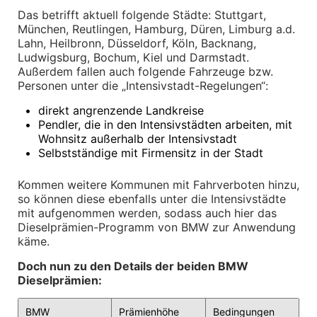
Felgen
Das betrifft aktuell folgende Städte: Stuttgart, 
Reifen
München, Reutlingen, Hamburg, Düren, Limburg a.d. 
Sicherheit
Lahn, Heilbronn, Düsseldorf, Köln, Backnang, 
Ludwigsburg, Bochum, Kiel und Darmstadt. 
BMW iX3 Zubehör
Außerdem fallen auch folgende Fahrzeuge bzw. 
M Performance
Personen unter die „Intensivstadt-Regelungen“:
e-Mobilität
Transport & Gepäck
•
direkt angrenzende Landkreise
Exterieur
•
Pendler, die in den Intensivstädten arbeiten, mit 
Interieur
Kommunikation & Information
Wohnsitz außerhalb der Intensivstadt
Winterkompletträder
•
Selbstständige mit Firmensitz in der Stadt
Sommerkompletträder
Räderzubehör
Kommen weitere Kommunen mit Fahrverboten hinzu, 
Felgen
so können diese ebenfalls unter die Intensivstädte 
Reifen
mit aufgenommen werden, sodass auch hier das 
Sicherheit
Dieselprämien-Programm von BMW zur Anwendung 
BMW X4 Zubehör
käme.
M Performance
Transport & Gepäck
Doch nun zu den Details der beiden BMW 
Exterieur
Dieselprämien:
Interieur
Navigation Update
BMW 
Prämienhöhe
Bedingungen
Kommunikation & Information