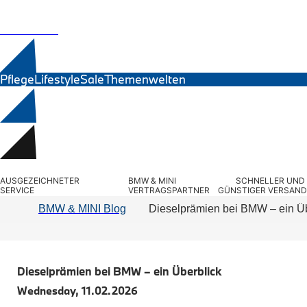
MINI Zubehör
Exterieur
BMW Motorrad
Interieur
Navigation Update
Ersatzteile
Kommunikation & Information
Winterkompletträder
Sommerkompletträder
Räderzubehör
Pflege
Lifestyle
Sale
Themenwelten
Felgen
Reifen
Sicherheit
BMW 7er Zubehör
M Performance
Transport & Gepäck
Suchbegriff eingeben...
Exterieur
AUSGEZEICHNETER 
BMW & MINI 
SCHNELLER UND 
Interieur
SERVICE
VERTRAGSPARTNER
GÜNSTIGER VERSAND
Navigation Update
BMW & MINI Blog
Dieselprämien bei BMW – ein Üb
Kommunikation & Information
Winterkompletträder
Sommerkompletträder
Räderzubehör
Felgen
Dieselprämien bei BMW – ein Überblick
Reifen
Sicherheit
Wednesday, 11.02.2026
BMW 8er Zubehör