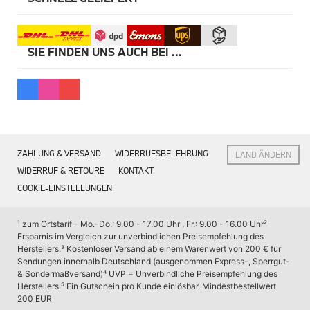
Kommunikation & Information
Winterkompletträder
Sommerkompletträder
Räderzubehör
SIE FINDEN UNS AUCH BEI ...
Felgen
Reifen
Sicherheit
MINI 5-Türer Zubehör
Transport & Gepäck
Exterieur
Interieur
Navigation Update
ZAHLUNG & VERSAND
WIDERRUFSBELEHRUNG
LAND ÄNDERN
Kommunikation & Information
WIDERRUF & RETOURE
KONTAKT
Winterkompletträder
COOKIE-EINSTELLUNGEN
Sommerkompletträder
Räderzubehör
Felgen
¹ zum Ortstarif - Mo.-Do.: 9.00 - 17.00 Uhr , Fr.: 9.00 - 16.00 Uhr
² 
Reifen
Ersparnis im Vergleich zur unverbindlichen Preisempfehlung des 
Sicherheit
Herstellers.
³ Kostenloser Versand ab einem Warenwert von 200 € für 
Sendungen innerhalb Deutschland (ausgenommen Express-, Sperrgut- 
MINI JCW Zubehör
& Sondermaßversand)
⁴ UVP = Unverbindliche Preisempfehlung des 
Transport & Gepäck
Herstellers.
⁵ Ein Gutschein pro Kunde einlösbar. Mindestbestellwert 
Exterieur
200 EUR
Interieur