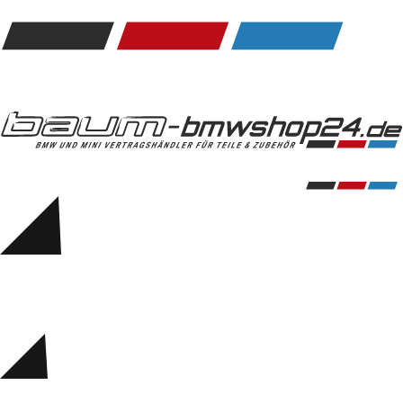
Kommunikation & Information
Winterkompletträder
Sommerkompletträder
Räderzubehör
Felgen
Reifen
Sicherheit
BMW 5er Zubehör
M Performance
Transport & Gepäck
Exterieur
Interieur
Navigation Update
Kommunikation & Information
Winterkompletträder
Sommerkompletträder
Räderzubehör
Felgen
Reifen
Sicherheit
BMW 6er Zubehör
M Performance
BMW Zubehör
Transport & Gepäck