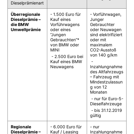
Dieselprämienart
Winterkompletträder
Sommerkompletträder
Überregionale 
- 1.500 Euro für 
- Vorführwagen, 
Räderzubehör
Dieselprämie – 
Kauf eines 
Junger 
Felgen
die BMW 
Vorführwagens 
Gebrauchter 
Reifen
Umweltprämie
oder eines 
oder Neuwagen 
Sicherheit
“Jungen 
sind elektrifiziert 
Gebrauchten”* 
oder mit 
BMW X5 Zubehör
von BMW oder 
maximalem 
M Performance
MINI 
CO2-Ausstoß 
Transport & Gepäck
von 140 g/km 
 - 2.500 Euro bei 
Exterieur
Kauf eines BMW 
 - 
Interieur
Neuwagens
Inzahlungnahme 
Navigation Update
des Altfahrzeugs 
Kommunikation & Information
– Fahrzeug mit 
Winterkompletträder
Mindestzulassun
Sommerkompletträder
g von 12 
Räderzubehör
Monaten 
Felgen
 - nur für Euro-5-
Reifen
Dieselfahrzeuge 
Sicherheit
 - bis 31.12.2019 
gültig
BMW X6 Zubehör
M Performance
Transport & Gepäck
Regionale 
- 6.000 Euro für 
- nur 
Dieselprämie – 
Kauf / Leasing 
Inzahlungnahme 
Exterieur