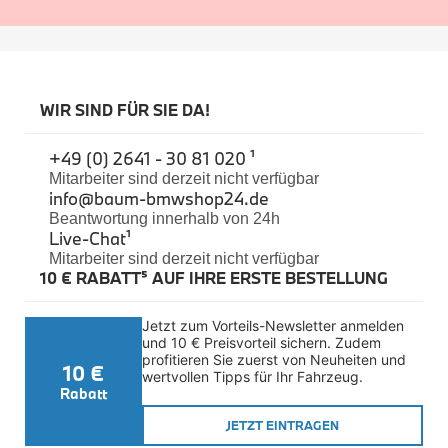
Sicherheit
BMW i3 Zubehör
e-Mobilität
Transport & Gepäck
Exterieur
WIR SIND FÜR SIE DA!
Interieur
Navigation Update
Kommunikation & Information
+49 (0) 2641 - 30 81 020 ¹
Winterkompletträder
Mitarbeiter sind derzeit nicht verfügbar
Sommerkompletträder
info@baum-bmwshop24.de
Räderzubehör
Beantwortung innerhalb von 24h
Felgen
Live-Chat
¹
Reifen
Mitarbeiter sind derzeit nicht verfügbar
Sicherheit
10 € RABATT⁵ AUF IHRE ERSTE BESTELLUNG
BMW i4 Zubehör
M Performance
Jetzt zum Vorteils-Newsletter anmelden 
e-Mobilität
und 10 € Preisvorteil sichern. Zudem 
Transport & Gepäck
profitieren Sie zuerst von Neuheiten und 
Exterieur
10 €
wertvollen Tipps für Ihr Fahrzeug.
Interieur
Rabatt
Kommunikation & Information
Winterkompletträder
JETZT EINTRAGEN
Sommerkompletträder