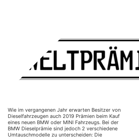
M Performance
VORLESEN
Transport Gepäck
Exterieur
Interieur
Kommunikation & Information
Winterkompletträder
Sommerkompletträder
Räderzubehör
Felgen
Reifen
Sicherheit
BMW X1 Zubehör
M Performance
Transport & Gepäck
Exterieur
Interieur
Navigation Update
Kommunikation & Information
Wie im vergangenen Jahr erwarten Besitzer von 
Winterkompletträder
Dieselfahrzeugen auch 2019 Prämien beim Kauf 
Sommerkompletträder
eines neuen BMW oder MINI Fahrzeugs. Bei der 
Räderzubehör
Felgen
BMW Dieselprämie sind jedoch 2 verschiedene 
Reifen
Umtauschmodelle zu unterscheiden: Die 
Sicherheit