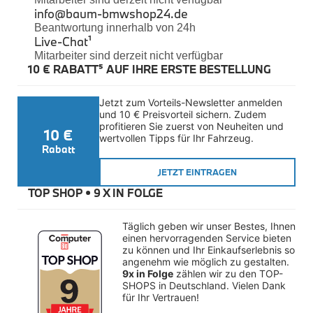
Felgen
info@baum-bmwshop24.de
Reifen
Beantwortung innerhalb von 24h
Sicherheit
Live-Chat
¹
Mitarbeiter sind derzeit nicht verfügbar
BMW iX3 Zubehör
10 € RABATT⁵ AUF IHRE ERSTE BESTELLUNG
M Performance
e-Mobilität
Transport & Gepäck
Jetzt zum Vorteils-Newsletter anmelden 
Exterieur
und 10 € Preisvorteil sichern. Zudem 
Interieur
profitieren Sie zuerst von Neuheiten und 
10 €
Kommunikation & Information
wertvollen Tipps für Ihr Fahrzeug.
Winterkompletträder
Rabatt
Sommerkompletträder
JETZT EINTRAGEN
Räderzubehör
Felgen
TOP SHOP • 
9 X IN FOLGE
Reifen
Sicherheit
Täglich geben wir unser Bestes, Ihnen 
BMW X4 Accessories
einen hervorragenden Service bieten 
M Performance
zu können und Ihr Einkaufserlebnis so 
Transport & Gepäck
angenehm wie möglich zu gestalten. 
Exterieur
9x in Folge
 zählen wir zu den TOP-
Interieur
SHOPS in Deutschland. Vielen Dank 
für Ihr Vertrauen!
Navigation Update
Kommunikation & Information