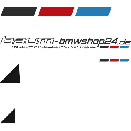
Kommunikation & Information
Winterkompletträder
Sommerkompletträder
Räderzubehör
Felgen
Reifen
Sicherheit
BMW 5er Accessories
M Performance
Transport & Gepäck
Exterieur
Interieur
Navigation Update
Kommunikation & Information
Winterkompletträder
Sommerkompletträder
Räderzubehör
Felgen
Reifen
Sicherheit
BMW 6er Accessories
M Performance
BMW Zubehör
Transport & Gepäck