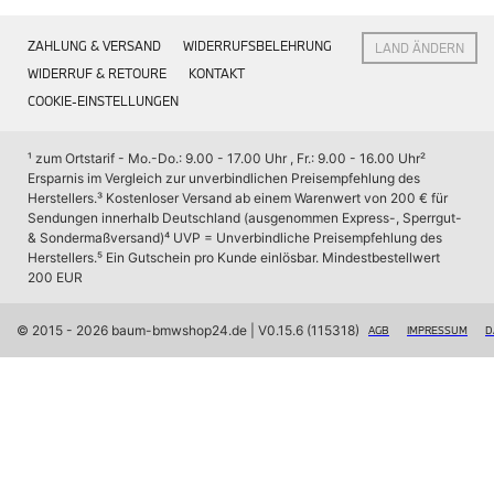
Interieur
Navigation Update
ZAHLUNG & VERSAND
WIDERRUFSBELEHRUNG
LAND ÄNDERN
Kommunikation & Information
Winterkompletträder
WIDERRUF & RETOURE
KONTAKT
Sommerkompletträder
COOKIE-EINSTELLUNGEN
Räderzubehör
Felgen
Reifen
¹ zum Ortstarif - Mo.-Do.: 9.00 - 17.00 Uhr , Fr.: 9.00 - 16.00 Uhr
² 
Sicherheit
Ersparnis im Vergleich zur unverbindlichen Preisempfehlung des 
Herstellers.
³ Kostenloser Versand ab einem Warenwert von 200 € für 
BMW X7 Accessories
Sendungen innerhalb Deutschland (ausgenommen Express-, Sperrgut- 
M Performance
& Sondermaßversand)
⁴ UVP = Unverbindliche Preisempfehlung des 
Transport & Gepäck
Herstellers.
⁵ Ein Gutschein pro Kunde einlösbar. Mindestbestellwert 
Exterieur
200 EUR
Interieur
Navigation Update
Kommunikation & Information
© 2015 - 2026 baum-bmwshop24.de
 | V0.15.6 (115318)
AGB
IMPRESSUM
D
Winterkompletträder
Sommerkompletträder
Räderzubehör
Felgen
Reifen
Sicherheit
BMW iX Zubehör