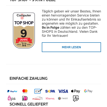
Räderzubehör
Felgen
Reifen
Täglich geben wir unser Bestes, Ihnen 
Sicherheit
einen hervorragenden Service bieten 
zu können und Ihr Einkaufserlebnis so 
BMW i8 Zubehör
angenehm wie möglich zu gestalten. 
e-Mobilität
9x in Folge
 zählen wir zu den TOP-
SHOPS in Deutschland. Vielen Dank 
Transport & Gepäck
für Ihr Vertrauen!
Exterieur
Interieur
Navigation Update
MEHR LESEN
Kommunikation & Information
Winterkompletträder
Sommerkompletträder
Räderzubehör
Felgen
Reifen
Sicherheit
EINFACHE ZAHLUNG
MINI Zubehör
MINI 3-Türer Zubehör
Transport & Gepäck
Exterieur
Interieur
SCHNELL GELIEFERT
Navigation Update