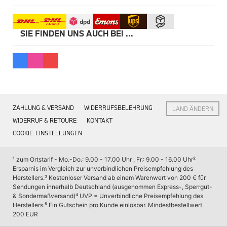
Kommunikation & Information
Winterkompletträder
Sommerkompletträder
Räderzubehör
SIE FINDEN UNS AUCH BEI ...
Felgen
Reifen
Sicherheit
MINI 5-Türer Zubehör
Transport & Gepäck
Exterieur
Interieur
ZAHLUNG & VERSAND
WIDERRUFSBELEHRUNG
LAND ÄNDERN
Navigation Update
Kommunikation & Information
WIDERRUF & RETOURE
KONTAKT
Winterkompletträder
COOKIE-EINSTELLUNGEN
Sommerkompletträder
Räderzubehör
Felgen
¹ zum Ortstarif - Mo.-Do.: 9.00 - 17.00 Uhr , Fr.: 9.00 - 16.00 Uhr
² 
Reifen
Ersparnis im Vergleich zur unverbindlichen Preisempfehlung des 
Sicherheit
Herstellers.
³ Kostenloser Versand ab einem Warenwert von 200 € für 
Sendungen innerhalb Deutschland (ausgenommen Express-, Sperrgut- 
MINI JCW Zubehör
& Sondermaßversand)
⁴ UVP = Unverbindliche Preisempfehlung des 
Transport & Gepäck
Herstellers.
⁵ Ein Gutschein pro Kunde einlösbar. Mindestbestellwert 
Exterieur
200 EUR
Interieur