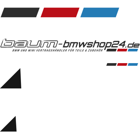
Kommunikation & Information
Winterkompletträder
Sommerkompletträder
Räderzubehör
Felgen
Reifen
Sicherheit
BMW 5er Zubehör
M Performance
Transport & Gepäck
Exterieur
Interieur
Navigation Update
Kommunikation & Information
Winterkompletträder
Sommerkompletträder
Räderzubehör
Felgen
Reifen
Sicherheit
BMW 6er Zubehör
M Performance
BMW Zubehör
Transport & Gepäck