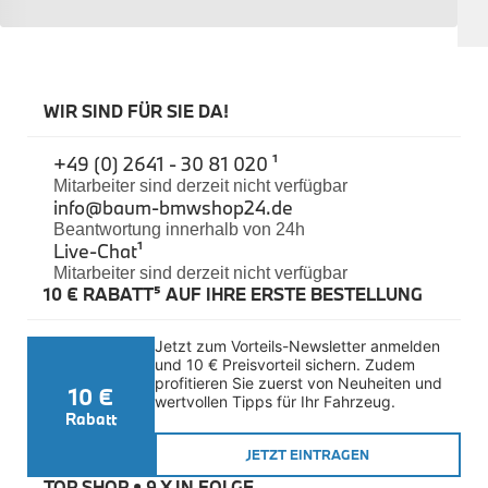
Sicherheit
BMW i3 Zubehör
e-Mobilität
Transport & Gepäck
Exterieur
WIR SIND FÜR SIE DA!
Interieur
Navigation Update
+49 (0) 2641 - 30 81 020 ¹
Kommunikation & Information
Winterkompletträder
Mitarbeiter sind derzeit nicht verfügbar
info@baum-bmwshop24.de
Sommerkompletträder
Räderzubehör
Beantwortung innerhalb von 24h
Felgen
Live-Chat
¹
Reifen
Mitarbeiter sind derzeit nicht verfügbar
Sicherheit
10 € RABATT⁵ AUF IHRE ERSTE BESTELLUNG
BMW i4 Zubehör
M Performance
Jetzt zum Vorteils-Newsletter anmelden 
e-Mobilität
und 10 € Preisvorteil sichern. Zudem 
Transport & Gepäck
profitieren Sie zuerst von Neuheiten und 
10 €
Exterieur
wertvollen Tipps für Ihr Fahrzeug.
Interieur
Rabatt
Kommunikation & Information
JETZT EINTRAGEN
Winterkompletträder
Sommerkompletträder
TOP SHOP • 
9 X IN FOLGE