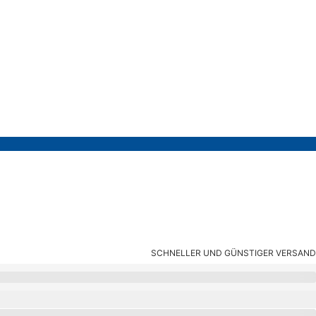
SCHNELLER UND GÜNSTIGER VERSAND