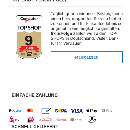
Räderzubehör
Felgen
Reifen
Täglich geben wir unser Bestes, Ihnen 
Sicherheit
einen hervorragenden Service bieten 
zu können und Ihr Einkaufserlebnis so 
BMW i8 Zubehör
angenehm wie möglich zu gestalten. 
e-Mobilität
9x in Folge
 zählen wir zu den TOP-
SHOPS in Deutschland. Vielen Dank 
Transport & Gepäck
für Ihr Vertrauen!
Exterieur
Interieur
Navigation Update
MEHR LESEN
Kommunikation & Information
Winterkompletträder
Sommerkompletträder
Räderzubehör
Felgen
Reifen
Sicherheit
EINFACHE ZAHLUNG
MINI Zubehör
MINI 3-Türer Zubehör
Transport & Gepäck
Exterieur
Interieur
SCHNELL GELIEFERT
Navigation Update