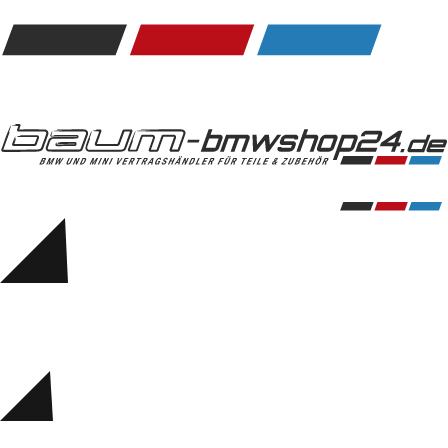
Kommunikation & Information
Winterkompletträder
Sommerkompletträder
Räderzubehör
Felgen
Reifen
Sicherheit
BMW 5er Zubehör
M Performance
Transport & Gepäck
Exterieur
Interieur
Navigation Update
Kommunikation & Information
Winterkompletträder
Sommerkompletträder
Räderzubehör
Felgen
Reifen
Sicherheit
BMW 6er Zubehör
M Performance
BMW Zubehör
Transport & Gepäck