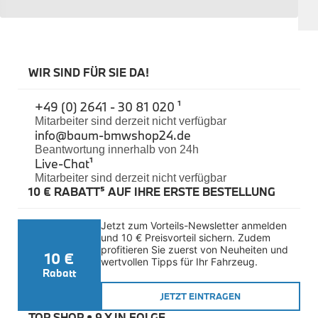
Sicherheit
BMW i3 Zubehör
e-Mobilität
Transport & Gepäck
Exterieur
WIR SIND FÜR SIE DA!
Interieur
Navigation Update
+49 (0) 2641 - 30 81 020 ¹
Kommunikation & Information
Winterkompletträder
Mitarbeiter sind derzeit nicht verfügbar
info@baum-bmwshop24.de
Sommerkompletträder
Räderzubehör
Beantwortung innerhalb von 24h
Felgen
Live-Chat
¹
Reifen
Mitarbeiter sind derzeit nicht verfügbar
Sicherheit
10 € RABATT⁵ AUF IHRE ERSTE BESTELLUNG
BMW i4 Zubehör
M Performance
Jetzt zum Vorteils-Newsletter anmelden 
e-Mobilität
und 10 € Preisvorteil sichern. Zudem 
Transport & Gepäck
profitieren Sie zuerst von Neuheiten und 
10 €
Exterieur
wertvollen Tipps für Ihr Fahrzeug.
Interieur
Rabatt
Kommunikation & Information
JETZT EINTRAGEN
Winterkompletträder
Sommerkompletträder
TOP SHOP • 
9 X IN FOLGE