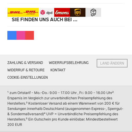
Kommunikation & Information
Winterkompletträder
Sommerkompletträder
Räderzubehör
SIE FINDEN UNS AUCH BEI ...
Felgen
Reifen
Sicherheit
MINI 5-Türer Zubehör
Transport & Gepäck
Exterieur
Interieur
ZAHLUNG & VERSAND
WIDERRUFSBELEHRUNG
LAND ÄNDERN
Navigation Update
Kommunikation & Information
WIDERRUF & RETOURE
KONTAKT
Winterkompletträder
COOKIE-EINSTELLUNGEN
Sommerkompletträder
Räderzubehör
Felgen
¹ zum Ortstarif - Mo.-Do.: 9.00 - 17.00 Uhr , Fr.: 9.00 - 16.00 Uhr
² 
Reifen
Ersparnis im Vergleich zur unverbindlichen Preisempfehlung des 
Sicherheit
Herstellers.
³ Kostenloser Versand ab einem Warenwert von 200 € für 
Sendungen innerhalb Deutschland (ausgenommen Express-, Sperrgut- 
MINI JCW Zubehör
& Sondermaßversand)
⁴ UVP = Unverbindliche Preisempfehlung des 
Transport & Gepäck
Herstellers.
⁵ Ein Gutschein pro Kunde einlösbar. Mindestbestellwert 
Exterieur
200 EUR
Interieur