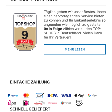
Räderzubehör
Felgen
Reifen
Täglich geben wir unser Bestes, Ihnen 
Sicherheit
einen hervorragenden Service bieten 
zu können und Ihr Einkaufserlebnis so 
BMW i8 Accessories
angenehm wie möglich zu gestalten. 
e-Mobilität
9x in Folge
 zählen wir zu den TOP-
SHOPS in Deutschland. Vielen Dank 
Transport & Gepäck
für Ihr Vertrauen!
Exterieur
Interieur
Navigation Update
MEHR LESEN
Kommunikation & Information
Winterkompletträder
Sommerkompletträder
Räderzubehör
Felgen
Reifen
Sicherheit
EINFACHE ZAHLUNG
MINI Accessories
MINI 3-Türer Accessories
Transport & Gepäck
Exterieur
Interieur
SCHNELL GELIEFERT
Navigation Update