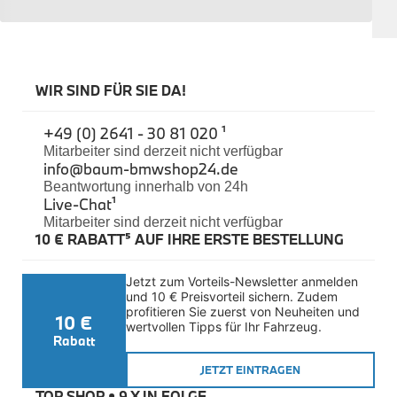
Sicherheit
BMW i3 Accessories
e-Mobilität
Transport & Gepäck
Exterieur
WIR SIND FÜR SIE DA!
Interieur
Navigation Update
+49 (0) 2641 - 30 81 020 ¹
Kommunikation & Information
Winterkompletträder
Mitarbeiter sind derzeit nicht verfügbar
info@baum-bmwshop24.de
Sommerkompletträder
Räderzubehör
Beantwortung innerhalb von 24h
Felgen
Live-Chat
¹
Reifen
Mitarbeiter sind derzeit nicht verfügbar
Sicherheit
10 € RABATT⁵ AUF IHRE ERSTE BESTELLUNG
BMW i4 Zubehör
M Performance
Jetzt zum Vorteils-Newsletter anmelden 
e-Mobilität
und 10 € Preisvorteil sichern. Zudem 
Transport & Gepäck
profitieren Sie zuerst von Neuheiten und 
10 €
Exterieur
wertvollen Tipps für Ihr Fahrzeug.
Interieur
Rabatt
Kommunikation & Information
JETZT EINTRAGEN
Winterkompletträder
Sommerkompletträder
TOP SHOP • 
9 X IN FOLGE