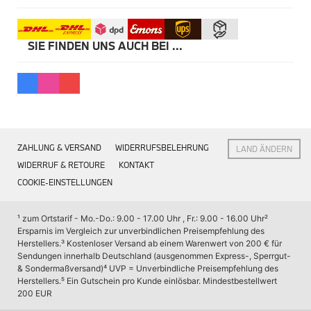
Kommunikation & Information
Winterkompletträder
Sommerkompletträder
Räderzubehör
SIE FINDEN UNS AUCH BEI ...
Felgen
Reifen
Sicherheit
MINI 5-Türer Accessories
Transport & Gepäck
Exterieur
Interieur
ZAHLUNG & VERSAND
WIDERRUFSBELEHRUNG
LAND ÄNDERN
Navigation Update
Kommunikation & Information
WIDERRUF & RETOURE
KONTAKT
Winterkompletträder
COOKIE-EINSTELLUNGEN
Sommerkompletträder
Räderzubehör
Felgen
¹ zum Ortstarif - Mo.-Do.: 9.00 - 17.00 Uhr , Fr.: 9.00 - 16.00 Uhr
² 
Reifen
Ersparnis im Vergleich zur unverbindlichen Preisempfehlung des 
Sicherheit
Herstellers.
³ Kostenloser Versand ab einem Warenwert von 200 € für 
Sendungen innerhalb Deutschland (ausgenommen Express-, Sperrgut- 
MINI JCW Accessories
& Sondermaßversand)
⁴ UVP = Unverbindliche Preisempfehlung des 
Transport & Gepäck
Herstellers.
⁵ Ein Gutschein pro Kunde einlösbar. Mindestbestellwert 
Exterieur
200 EUR
Interieur