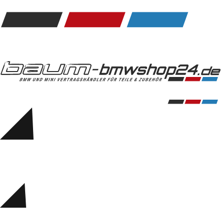
Kommunikation & Information
Winterkompletträder
Sommerkompletträder
Räderzubehör
Felgen
Reifen
Sicherheit
BMW 5er Accessories
M Performance
Transport & Gepäck
Exterieur
Interieur
Navigation Update
Kommunikation & Information
Winterkompletträder
Sommerkompletträder
Räderzubehör
Felgen
Reifen
Sicherheit
BMW 6er Accessories
M Performance
BMW Zubehör
Transport & Gepäck