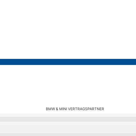
BMW & MINI VERTRAGSPARTNER