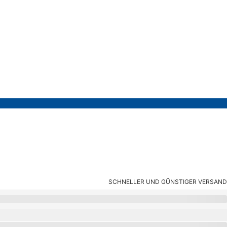
SCHNELLER UND GÜNSTIGER VERSAND