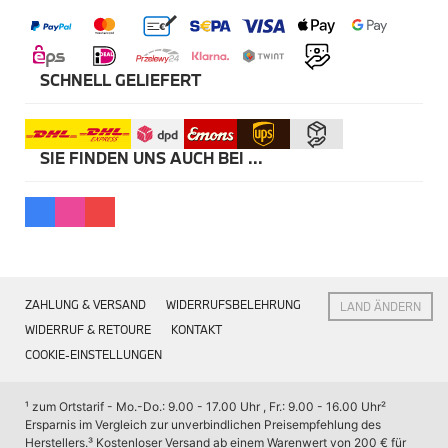
Kommunikation & Information
Winterkompletträder
Sommerkompletträder
Räderzubehör
Felgen
SCHNELL GELIEFERT
Reifen
Sicherheit
MINI 5-Türer Zubehör
SIE FINDEN UNS AUCH BEI ...
Transport & Gepäck
Exterieur
Interieur
Navigation Update
Kommunikation & Information
Winterkompletträder
Sommerkompletträder
Räderzubehör
ZAHLUNG & VERSAND
WIDERRUFSBELEHRUNG
LAND ÄNDERN
Felgen
Reifen
WIDERRUF & RETOURE
KONTAKT
Sicherheit
COOKIE-EINSTELLUNGEN
MINI JCW Zubehör
Transport & Gepäck
¹ zum Ortstarif - Mo.-Do.: 9.00 - 17.00 Uhr , Fr.: 9.00 - 16.00 Uhr
² 
Exterieur
Ersparnis im Vergleich zur unverbindlichen Preisempfehlung des 
Interieur
Herstellers.
³ Kostenloser Versand ab einem Warenwert von 200 € für 