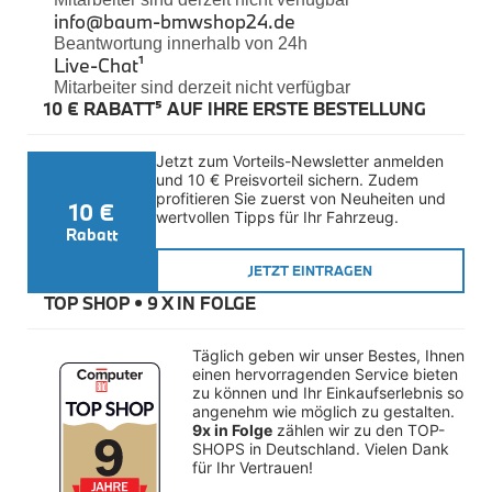
Felgen
info@baum-bmwshop24.de
sich
Reifen
Beantwortung innerhalb von 24h
jeweils
Sicherheit
Live-Chat
¹
aus
Mitarbeiter sind derzeit nicht verfügbar
BMW iX3 Zubehör
einem
10 € RABATT⁵ AUF IHRE ERSTE BESTELLUNG
M Performance
eloxierten
e-Mobilität
Transport & Gepäck
und
Jetzt zum Vorteils-Newsletter anmelden 
Exterieur
und 10 € Preisvorteil sichern. Zudem 
hochfesten
Interieur
profitieren Sie zuerst von Neuheiten und 
10 €
Aluminiumprofil,
Kommunikation & Information
wertvollen Tipps für Ihr Fahrzeug.
Winterkompletträder
zwei
Rabatt
Sommerkompletträder
Füßen
JETZT EINTRAGEN
Räderzubehör
aus
Felgen
TOP SHOP • 
9 X IN FOLGE
Reifen
Kunststoff
Sicherheit
sowie
Täglich geben wir unser Bestes, Ihnen 
weiteren
BMW X4 Accessories
einen hervorragenden Service bieten 
M Performance
Bauteilen
zu können und Ihr Einkaufserlebnis so 
Transport & Gepäck
angenehm wie möglich zu gestalten. 
aus
Exterieur
9x in Folge
 zählen wir zu den TOP-
Stahl
Interieur
SHOPS in Deutschland. Vielen Dank 
für Ihr Vertrauen!
Navigation Update
zusammen.
Kommunikation & Information