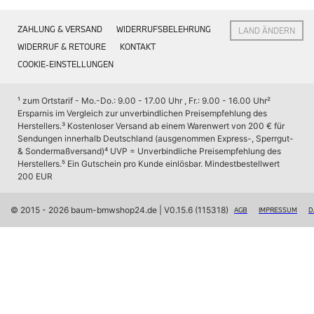
Interieur
Dachträgers
Navigation Update
ist
ZAHLUNG & VERSAND
WIDERRUFSBELEHRUNG
LAND ÄNDERN
Kommunikation & Information
schnell,
Winterkompletträder
WIDERRUF & RETOURE
KONTAKT
Sommerkompletträder
innerhalb
COOKIE-EINSTELLUNGEN
Räderzubehör
von
Felgen
fünf
Reifen
¹ zum Ortstarif - Mo.-Do.: 9.00 - 17.00 Uhr , Fr.: 9.00 - 16.00 Uhr
² 
Sicherheit
bis
Ersparnis im Vergleich zur unverbindlichen Preisempfehlung des 
zehn,
Herstellers.
³ Kostenloser Versand ab einem Warenwert von 200 € für 
BMW X7 Accessories
Sendungen innerhalb Deutschland (ausgenommen Express-, Sperrgut- 
Minuten
M Performance
& Sondermaßversand)
⁴ UVP = Unverbindliche Preisempfehlung des 
Transport & Gepäck
durchgeführt.
Herstellers.
⁵ Ein Gutschein pro Kunde einlösbar. Mindestbestellwert 
Exterieur
Des
200 EUR
Interieur
Weiteren
Navigation Update
Kommunikation & Information
© 2015 - 2026 baum-bmwshop24.de
 | V0.15.6 (115318)
verfügt
AGB
IMPRESSUM
D
Winterkompletträder
der
Sommerkompletträder
Dachträger
Räderzubehör
Felgen
über
Reifen
ein
Sicherheit
besonderes
BMW iX Zubehör
Schließsystem