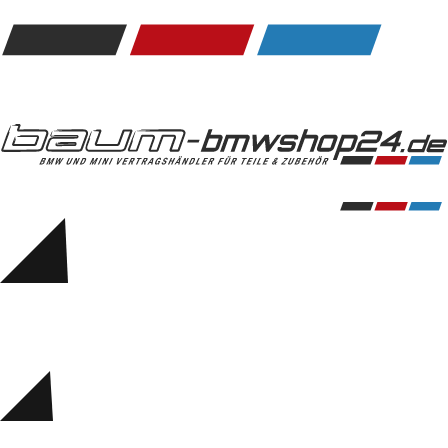
Kommunikation & Information
Winterkompletträder
Sommerkompletträder
Räderzubehör
Felgen
Reifen
Sicherheit
BMW 5er Accessories
M Performance
Transport & Gepäck
Exterieur
Interieur
Navigation Update
Kommunikation & Information
Winterkompletträder
Sommerkompletträder
Räderzubehör
Felgen
Reifen
Sicherheit
BMW 6er Accessories
M Performance
BMW Zubehör
Transport & Gepäck