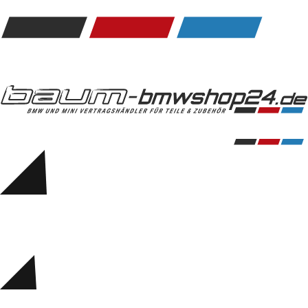
Kommunikation & Information
Winterkompletträder
Sommerkompletträder
Räderzubehör
Felgen
Reifen
Sicherheit
BMW 5er Zubehör
M Performance
Transport & Gepäck
Exterieur
Interieur
Navigation Update
Kommunikation & Information
Winterkompletträder
Sommerkompletträder
Räderzubehör
Felgen
Reifen
Sicherheit
BMW 6er Zubehör
M Performance
BMW Zubehör
Transport & Gepäck