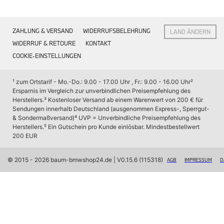
Interieur
Navigation Update
Kommunikation & Information
ZAHLUNG & VERSAND
WIDERRUFSBELEHRUNG
LAND ÄNDERN
Winterkompletträder
Sommerkompletträder
WIDERRUF & RETOURE
KONTAKT
Räderzubehör
COOKIE-EINSTELLUNGEN
Felgen
Reifen
Sicherheit
¹ zum Ortstarif - Mo.-Do.: 9.00 - 17.00 Uhr , Fr.: 9.00 - 16.00 Uhr
² 
Ersparnis im Vergleich zur unverbindlichen Preisempfehlung des 
BMW X7 Zubehör
Herstellers.
³ Kostenloser Versand ab einem Warenwert von 200 € für 
M Performance
Sendungen innerhalb Deutschland (ausgenommen Express-, Sperrgut- 
Transport & Gepäck
& Sondermaßversand)
⁴ UVP = Unverbindliche Preisempfehlung des 
Exterieur
Herstellers.
⁵ Ein Gutschein pro Kunde einlösbar. Mindestbestellwert 
Interieur
200 EUR
Navigation Update
Kommunikation & Information
Winterkompletträder
© 2015 - 2026 baum-bmwshop24.de
 | V0.15.6 (115318)
AGB
IMPRESSUM
D
Sommerkompletträder
Räderzubehör
Felgen
Reifen
Sicherheit
BMW iX Zubehör