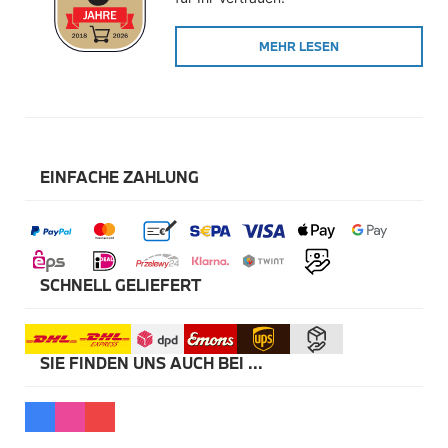
Winterkompletträder
Sommerkompletträder
MEHR LESEN
Räderzubehör
Felgen
Reifen
Sicherheit
BMW X5 Zubehör
M Performance
Transport & Gepäck
EINFACHE ZAHLUNG
Exterieur
Interieur
Navigation Update
Kommunikation & Information
Winterkompletträder
Sommerkompletträder
SCHNELL GELIEFERT
Räderzubehör
Felgen
Reifen
Sicherheit
SIE FINDEN UNS AUCH BEI ...
BMW X6 Zubehör
M Performance
Transport & Gepäck
Exterieur