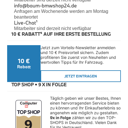
Felgen
info@baum-bmwshop24.de
Reifen
Anfragen am Wochenende werden am Montag
Sicherheit
beantwortet
Live-Chat
¹
BMW iX3 Zubehör
Mitarbeiter sind derzeit nicht verfügbar
M Performance
10 € RABATT⁵ AUF IHRE ERSTE BESTELLUNG
e-Mobilität
Transport & Gepäck
Exterieur
Jetzt zum Vorteils-Newsletter anmelden 
Interieur
und 10 € Preisvorteil sichern. Zudem 
Kommunikation & Information
profitieren Sie zuerst von Neuheiten und 
10 €
Winterkompletträder
wertvollen Tipps für Ihr Fahrzeug.
Sommerkompletträder
Rabatt
Räderzubehör
Felgen
JETZT EINTRAGEN
Reifen
TOP SHOP • 
9 X IN FOLGE
Sicherheit
BMW X4 Zubehör
Täglich geben wir unser Bestes, Ihnen 
M Performance
einen hervorragenden Service bieten 
Transport & Gepäck
zu können und Ihr Einkaufserlebnis so 
Exterieur
angenehm wie möglich zu gestalten. 
Interieur
9x in Folge
 zählen wir zu den TOP-
Navigation Update
SHOPS in Deutschland. Vielen Dank 
Kommunikation & Information
für Ihr Vertrauen!