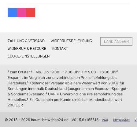
Interieur
Navigation Update
Kommunikation & Information
Winterkompletträder
Sommerkompletträder
Räderzubehör
Felgen
ZAHLUNG & VERSAND
WIDERRUFSBELEHRUNG
LAND ÄNDERN
Reifen
Sicherheit
WIDERRUF & RETOURE
KONTAKT
COOKIE-EINSTELLUNGEN
BMW X7 Zubehör
M Performance
Transport & Gepäck
¹ zum Ortstarif - Mo.-Do.: 9.00 - 17.00 Uhr , Fr.: 9.00 - 16.00 Uhr
² 
Exterieur
Ersparnis im Vergleich zur unverbindlichen Preisempfehlung des 
Interieur
Herstellers.
³ Kostenloser Versand ab einem Warenwert von 200 € für 
Navigation Update
Sendungen innerhalb Deutschland (ausgenommen Express-, Sperrgut- 
Kommunikation & Information
& Sondermaßversand)
⁴ UVP = Unverbindliche Preisempfehlung des 
Winterkompletträder
Herstellers.
⁵ Ein Gutschein pro Kunde einlösbar. Mindestbestellwert 
Sommerkompletträder
200 EUR
Räderzubehör
Felgen
Reifen
© 2015 - 2026 baum-bmwshop24.de
 | V0.15.6 (165616)
AGB
IMPRESSUM
D
Sicherheit
BMW iX Zubehör