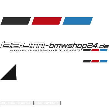
Kommunikation & Information
Winterkompletträder
Sommerkompletträder
Räderzubehör
Felgen
Reifen
Sicherheit
BMW 5er Zubehör
M Performance
Transport & Gepäck
Exterieur
Interieur
Navigation Update
Kommunikation & Information
Winterkompletträder
Sommerkompletträder
Räderzubehör
Felgen
Reifen
Sicherheit
BMW 6er Zubehör
M Performance
10,- Euro Rabatt mit:
Code: 
PAYPAL10
Transport & Gepäck