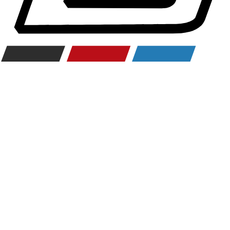
Räderzubehör
Felgen
Reifen
Sicherheit
BMW 3er Zubehör
M Performance
Transport & Gepäck
Exterieur
Interieur
Navigation Update
Kommunikation & Information
Winterkompletträder
Sommerkompletträder
Räderzubehör
Felgen
Reifen
Sicherheit
BMW 4er Zubehör
M Performance
Transport & Gepäck
Exterieur
Interieur
Navigation Update