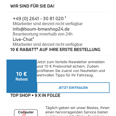
Felgen
WIR SIND FÜR SIE DA!
Reifen
Sicherheit
+49 (0) 2641 - 30 81 020 ¹
BMW iX3 Zubehör
Mitarbeiter sind derzeit nicht verfügbar
M Performance
info@baum-bmwshop24.de
e-Mobilität
Beantwortung innerhalb von 24h
Transport & Gepäck
Live-Chat
¹
Exterieur
Mitarbeiter sind derzeit nicht verfügbar
Interieur
10 € RABATT⁵ AUF IHRE ERSTE BESTELLUNG
Kommunikation & Information
Winterkompletträder
Sommerkompletträder
Jetzt zum Vorteils-Newsletter anmelden 
Räderzubehör
und 10 € Preisvorteil sichern. Zudem 
Felgen
profitieren Sie zuerst von Neuheiten und 
10 €
Reifen
wertvollen Tipps für Ihr Fahrzeug.
Sicherheit
Rabatt
BMW X4 Zubehör
JETZT EINTRAGEN
M Performance
TOP SHOP • 
9 X IN FOLGE
Transport & Gepäck
Exterieur
Interieur
Täglich geben wir unser Bestes, Ihnen 
Navigation Update
einen hervorragenden Service bieten 
Kommunikation & Information