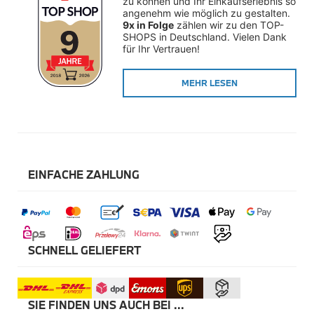
zu können und Ihr Einkaufserlebnis so 
Winterkompletträder
angenehm wie möglich zu gestalten. 
Sommerkompletträder
9x in Folge
 zählen wir zu den TOP-
Räderzubehör
SHOPS in Deutschland. Vielen Dank 
Felgen
für Ihr Vertrauen!
Reifen
Sicherheit
MEHR LESEN
BMW X5 Zubehör
M Performance
Transport & Gepäck
Exterieur
Interieur
Navigation Update
Kommunikation & Information
EINFACHE ZAHLUNG
Winterkompletträder
Sommerkompletträder
Räderzubehör
Felgen
Reifen
Sicherheit
SCHNELL GELIEFERT
BMW X6 Zubehör
M Performance
Transport & Gepäck
SIE FINDEN UNS AUCH BEI ...
Exterieur