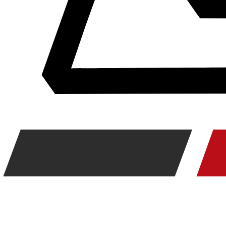
Kommunikation & Information
Winterkompletträder
Sommerkompletträder
Räderzubehör
Felgen
Reifen
Sicherheit
BMW 5er Zubehör
M Performance
Transport & Gepäck
Exterieur
Interieur
Navigation Update
Kommunikation & Information
Winterkompletträder
Sommerkompletträder
Räderzubehör
Felgen
Reifen
Sicherheit
BMW 6er Zubehör
M Performance
Transport & Gepäck