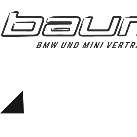
Felgen
Reifen
Sicherheit
BMW iX3 Zubehör
M Performance
e-Mobilität
Transport & Gepäck
Exterieur
Interieur
Kommunikation & Information
Winterkompletträder
Sommerkompletträder
Räderzubehör
Felgen
Reifen
Sicherheit
BMW X4 Zubehör
M Performance
Transport & Gepäck
Exterieur
Interieur
Navigation Update
Kommunikation & Information