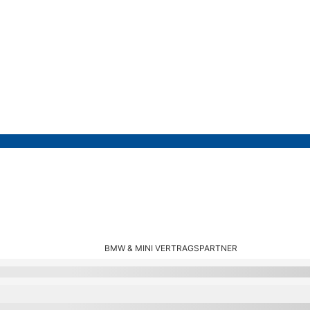
BMW & MINI VERTRAGSPARTNER
otorhaube Frontklappe oder Hec