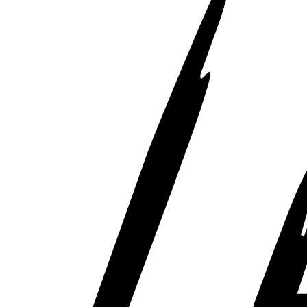
Räderzubehör
Felgen
Reifen
Sicherheit
BMW 3er Zubehör
M Performance
Transport & Gepäck
Exterieur
Interieur
Navigation Update
Kommunikation & Information
Winterkompletträder
Sommerkompletträder
Räderzubehör
Felgen
Reifen
Sicherheit
BMW 4er Zubehör
M Performance
Transport & Gepäck
Exterieur
Interieur
Navigation Update