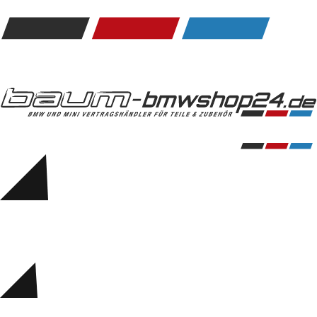
Kommunikation & Information
Winterkompletträder
Sommerkompletträder
Räderzubehör
Felgen
Reifen
Sicherheit
BMW 5er Accessories
M Performance
Transport & Gepäck
Exterieur
Interieur
Navigation Update
Kommunikation & Information
Winterkompletträder
Sommerkompletträder
Räderzubehör
Felgen
Reifen
Sicherheit
BMW 6er Accessories
M Performance
BMW Zubehör
Transport & Gepäck