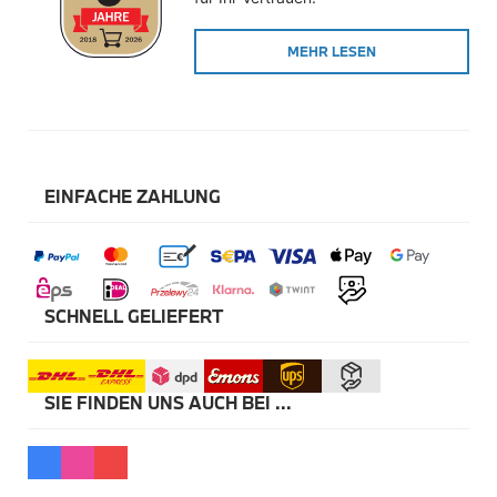
Winterkompletträder
Sommerkompletträder
MEHR LESEN
Räderzubehör
Felgen
Reifen
Sicherheit
BMW X5 Accessories
M Performance
Transport & Gepäck
EINFACHE ZAHLUNG
Exterieur
Interieur
Navigation Update
Kommunikation & Information
Winterkompletträder
Sommerkompletträder
SCHNELL GELIEFERT
Räderzubehör
Felgen
Reifen
Sicherheit
SIE FINDEN UNS AUCH BEI ...
BMW X6 Accessories
M Performance
Transport & Gepäck
Exterieur