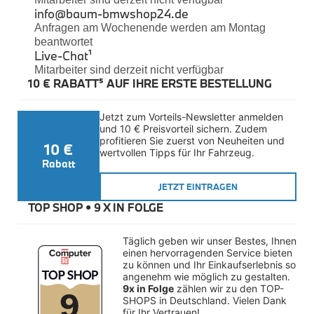
Felgen
info@baum-bmwshop24.de
Reifen
Anfragen am Wochenende werden am Montag
Sicherheit
beantwortet
Live-Chat
¹
BMW iX3 Zubehör
Mitarbeiter sind derzeit nicht verfügbar
M Performance
10 € RABATT⁵ AUF IHRE ERSTE BESTELLUNG
e-Mobilität
Transport & Gepäck
Exterieur
Jetzt zum Vorteils-Newsletter anmelden 
Interieur
und 10 € Preisvorteil sichern. Zudem 
Kommunikation & Information
profitieren Sie zuerst von Neuheiten und 
10 €
Winterkompletträder
wertvollen Tipps für Ihr Fahrzeug.
Sommerkompletträder
Rabatt
Räderzubehör
Felgen
JETZT EINTRAGEN
Reifen
TOP SHOP • 
9 X IN FOLGE
Sicherheit
BMW X4 Accessories
Täglich geben wir unser Bestes, Ihnen 
M Performance
einen hervorragenden Service bieten 
Transport & Gepäck
zu können und Ihr Einkaufserlebnis so 
Exterieur
angenehm wie möglich zu gestalten. 
Interieur
9x in Folge
 zählen wir zu den TOP-
Navigation Update
SHOPS in Deutschland. Vielen Dank 
Kommunikation & Information
für Ihr Vertrauen!