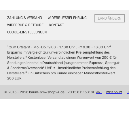
Interieur
Navigation Update
Kommunikation & Information
ZAHLUNG & VERSAND
WIDERRUFSBELEHRUNG
LAND ÄNDERN
Winterkompletträder
Sommerkompletträder
WIDERRUF & RETOURE
KONTAKT
Räderzubehör
COOKIE-EINSTELLUNGEN
Felgen
Reifen
Sicherheit
¹ zum Ortstarif - Mo.-Do.: 9.00 - 17.00 Uhr , Fr.: 9.00 - 16.00 Uhr
² 
Ersparnis im Vergleich zur unverbindlichen Preisempfehlung des 
BMW X7 Accessories
Herstellers.
³ Kostenloser Versand ab einem Warenwert von 200 € für 
M Performance
Sendungen innerhalb Deutschland (ausgenommen Express-, Sperrgut- 
Transport & Gepäck
& Sondermaßversand)
⁴ UVP = Unverbindliche Preisempfehlung des 
Exterieur
Herstellers.
⁵ Ein Gutschein pro Kunde einlösbar. Mindestbestellwert 
Interieur
200 EUR
Navigation Update
Kommunikation & Information
Winterkompletträder
© 2015 - 2026 baum-bmwshop24.de
 | V0.15.6 (115318)
AGB
IMPRESSUM
D
Sommerkompletträder
Räderzubehör
Felgen
Reifen
Sicherheit
BMW iX Zubehör