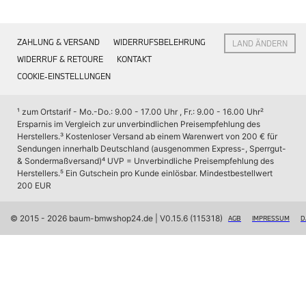
Interieur
Navigation Update
Kommunikation & Information
ZAHLUNG & VERSAND
WIDERRUFSBELEHRUNG
LAND ÄNDERN
Winterkompletträder
Sommerkompletträder
WIDERRUF & RETOURE
KONTAKT
Räderzubehör
COOKIE-EINSTELLUNGEN
Felgen
Reifen
Sicherheit
¹ zum Ortstarif - Mo.-Do.: 9.00 - 17.00 Uhr , Fr.: 9.00 - 16.00 Uhr
² 
Ersparnis im Vergleich zur unverbindlichen Preisempfehlung des 
BMW X7 Zubehör
Herstellers.
³ Kostenloser Versand ab einem Warenwert von 200 € für 
M Performance
Sendungen innerhalb Deutschland (ausgenommen Express-, Sperrgut- 
Transport & Gepäck
& Sondermaßversand)
⁴ UVP = Unverbindliche Preisempfehlung des 
Exterieur
Herstellers.
⁵ Ein Gutschein pro Kunde einlösbar. Mindestbestellwert 
Interieur
200 EUR
Navigation Update
Kommunikation & Information
Winterkompletträder
© 2015 - 2026 baum-bmwshop24.de
 | V0.15.6 (115318)
AGB
IMPRESSUM
D
Sommerkompletträder
Räderzubehör
Felgen
Reifen
Sicherheit
BMW iX Zubehör