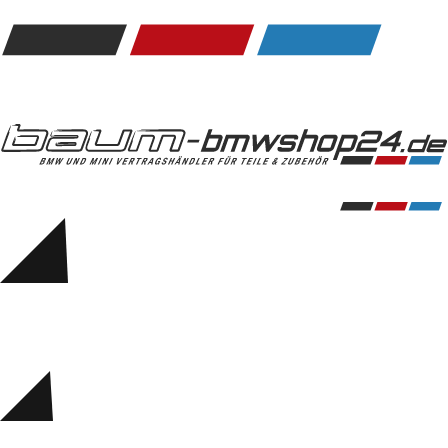
Kommunikation & Information
Winterkompletträder
Sommerkompletträder
Räderzubehör
Felgen
Reifen
Sicherheit
BMW 5er Zubehör
M Performance
Transport & Gepäck
Exterieur
Interieur
Navigation Update
Kommunikation & Information
Winterkompletträder
Sommerkompletträder
Räderzubehör
Felgen
Reifen
Sicherheit
BMW 6er Zubehör
M Performance
BMW Zubehör
Transport & Gepäck