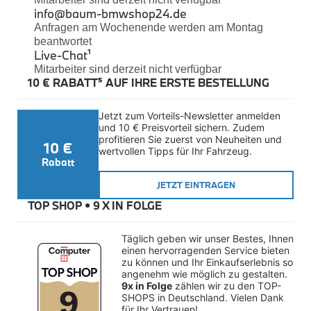
Felgen
info@baum-bmwshop24.de
Reifen
Anfragen am Wochenende werden am Montag
Sicherheit
beantwortet
Live-Chat
¹
BMW iX3 Zubehör
Mitarbeiter sind derzeit nicht verfügbar
M Performance
10 € RABATT⁵ AUF IHRE ERSTE BESTELLUNG
e-Mobilität
Transport & Gepäck
Exterieur
Jetzt zum Vorteils-Newsletter anmelden 
Interieur
und 10 € Preisvorteil sichern. Zudem 
Kommunikation & Information
profitieren Sie zuerst von Neuheiten und 
10 €
Winterkompletträder
wertvollen Tipps für Ihr Fahrzeug.
Sommerkompletträder
Rabatt
Räderzubehör
Felgen
JETZT EINTRAGEN
Reifen
TOP SHOP • 
9 X IN FOLGE
Sicherheit
BMW X4 Zubehör
Täglich geben wir unser Bestes, Ihnen 
M Performance
einen hervorragenden Service bieten 
Transport & Gepäck
zu können und Ihr Einkaufserlebnis so 
Exterieur
angenehm wie möglich zu gestalten. 
Interieur
9x in Folge
 zählen wir zu den TOP-
Navigation Update
SHOPS in Deutschland. Vielen Dank 
Kommunikation & Information
für Ihr Vertrauen!