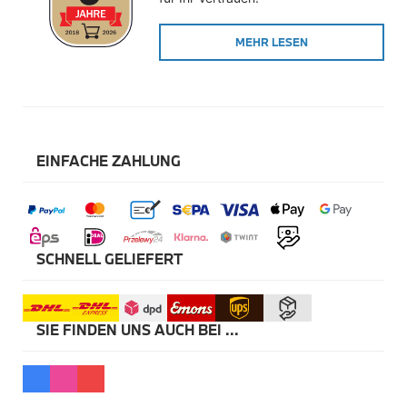
Winterkompletträder
Sommerkompletträder
MEHR LESEN
Räderzubehör
Felgen
Reifen
Sicherheit
BMW X5 Zubehör
M Performance
Transport & Gepäck
EINFACHE ZAHLUNG
Exterieur
Interieur
Navigation Update
Kommunikation & Information
Winterkompletträder
Sommerkompletträder
SCHNELL GELIEFERT
Räderzubehör
Felgen
Reifen
Sicherheit
SIE FINDEN UNS AUCH BEI ...
BMW X6 Zubehör
M Performance
Transport & Gepäck
Exterieur