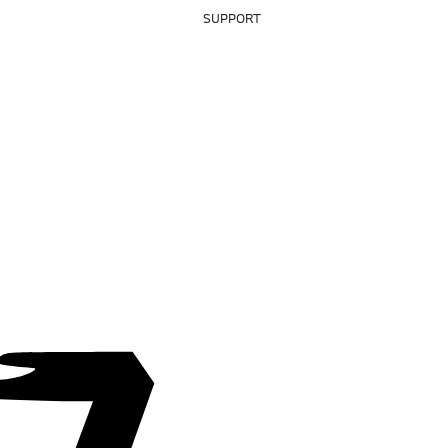
SUPPORT