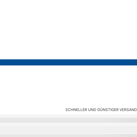
SCHNELLER UND GÜNSTIGER VERSAND