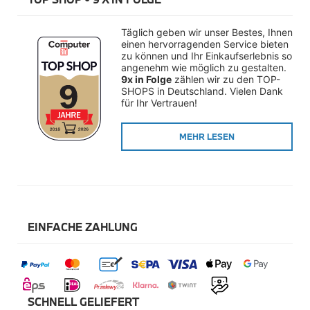
Räderzubehör
Felgen
Reifen
Täglich geben wir unser Bestes, Ihnen 
Sicherheit
einen hervorragenden Service bieten 
zu können und Ihr Einkaufserlebnis so 
BMW i8 Accessories
angenehm wie möglich zu gestalten. 
e-Mobilität
9x in Folge
 zählen wir zu den TOP-
SHOPS in Deutschland. Vielen Dank 
Transport & Gepäck
für Ihr Vertrauen!
Exterieur
Interieur
Navigation Update
MEHR LESEN
Kommunikation & Information
Winterkompletträder
Sommerkompletträder
Räderzubehör
Felgen
Reifen
Sicherheit
EINFACHE ZAHLUNG
MINI Accessories
MINI 3-Türer Accessories
Transport & Gepäck
Exterieur
Interieur
SCHNELL GELIEFERT
Navigation Update