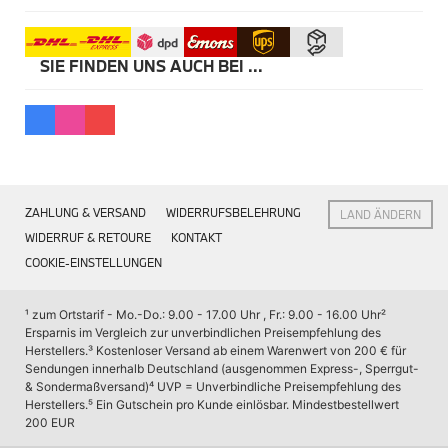
Kommunikation & Information
Winterkompletträder
Sommerkompletträder
Räderzubehör
SIE FINDEN UNS AUCH BEI ...
Felgen
Reifen
Sicherheit
MINI 5-Türer Accessories
Transport & Gepäck
Exterieur
Interieur
ZAHLUNG & VERSAND
WIDERRUFSBELEHRUNG
LAND ÄNDERN
Navigation Update
Kommunikation & Information
WIDERRUF & RETOURE
KONTAKT
Winterkompletträder
COOKIE-EINSTELLUNGEN
Sommerkompletträder
Räderzubehör
Felgen
¹ zum Ortstarif - Mo.-Do.: 9.00 - 17.00 Uhr , Fr.: 9.00 - 16.00 Uhr
² 
Reifen
Ersparnis im Vergleich zur unverbindlichen Preisempfehlung des 
Sicherheit
Herstellers.
³ Kostenloser Versand ab einem Warenwert von 200 € für 
Sendungen innerhalb Deutschland (ausgenommen Express-, Sperrgut- 
MINI JCW Accessories
& Sondermaßversand)
⁴ UVP = Unverbindliche Preisempfehlung des 
Transport & Gepäck
Herstellers.
⁵ Ein Gutschein pro Kunde einlösbar. Mindestbestellwert 
Exterieur
200 EUR
Interieur