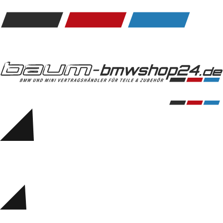
Kommunikation & Information
Winterkompletträder
Sommerkompletträder
Räderzubehör
Felgen
Reifen
Sicherheit
BMW 5er Accessories
M Performance
Transport & Gepäck
Exterieur
Interieur
Navigation Update
Kommunikation & Information
Winterkompletträder
Sommerkompletträder
Räderzubehör
Felgen
Reifen
Sicherheit
BMW 6er Accessories
M Performance
BMW Zubehör
Transport & Gepäck