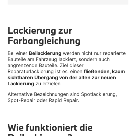
BMW X2 Zubehör
M Performance
Transport & Gepäck
Lackierung zur 
Exterieur
Interieur
Farbangleichung
Navigation Update
Kommunikation & Information
Winterkompletträder
Bei einer 
Beilackierung
 werden nicht nur reparierte 
Sommerkompletträder
Bauteile am Fahrzeug lackiert, sondern auch 
Räderzubehör
angrenzende Bauteile. Ziel dieser 
Felgen
Reifen
Reparaturlackierung ist es, einen 
fließenden, kaum 
Sicherheit
sichtbaren Übergang von der alten zur neuen 
Lackierung
 zu erzielen.
BMW X3 Zubehör
M Performance
Alternative Bezeichnungen sind Spotlackierung, 
Transport & Gepäck
Spot-Repair oder Rapid Repair.
Exterieur
Interieur
Navigation Update
Kommunikation & Information
Wie funktioniert die 
Winterkompletträder
Sommerkompletträder
Räderzubehör