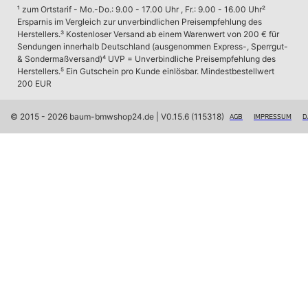
Interieur
¹ zum Ortstarif - Mo.-Do.: 9.00 - 17.00 Uhr , Fr.: 9.00 - 16.00 Uhr
² 
Navigation Update
Ersparnis im Vergleich zur unverbindlichen Preisempfehlung des 
Kommunikation & Information
Herstellers.
³ Kostenloser Versand ab einem Warenwert von 200 € für 
Winterkompletträder
Sendungen innerhalb Deutschland (ausgenommen Express-, Sperrgut- 
Sommerkompletträder
& Sondermaßversand)
⁴ UVP = Unverbindliche Preisempfehlung des 
Räderzubehör
Herstellers.
⁵ Ein Gutschein pro Kunde einlösbar. Mindestbestellwert 
Felgen
200 EUR
Reifen
Sicherheit
© 2015 - 2026 baum-bmwshop24.de
 | V0.15.6 (115318)
AGB
IMPRESSUM
D
MINI Countryman Zubehör
Transport & Gepäck
Exterieur
Interieur
Navigation Update
Kommunikation & Information
Winterkompletträder
Sommerkompletträder
Räderzubehör
Felgen
Reifen
Sicherheit
MINI Paceman Zubehör
Transport & Gepäck
Exterieur