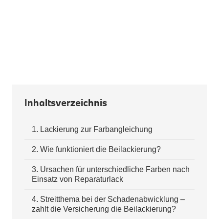
M Performance
VORLESEN
Transport Gepäck
Exterieur
Interieur
Kommunikation & Information
Winterkompletträder
Sommerkompletträder
Räderzubehör
Felgen
Reifen
Sicherheit
Inhaltsverzeichnis
BMW X1 Zubehör
M Performance
1
.
Lackierung zur Farbangleichung
Transport & Gepäck
Exterieur
Interieur
2
.
Wie funktioniert die Beilackierung?
Navigation Update
Kommunikation & Information
3
.
Ursachen für unterschiedliche Farben nach
Winterkompletträder
Einsatz von Reparaturlack
Sommerkompletträder
Räderzubehör
4
.
Streitthema bei der Schadenabwicklung –
Felgen
zahlt die Versicherung die Beilackierung?
Reifen
Sicherheit