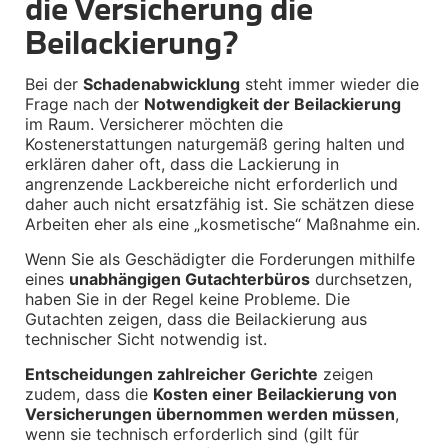
die Versicherung die 
M Performance
e-Mobilität
Beilackierung?
Transport & Gepäck
Exterieur
Interieur
Bei der 
Schadenabwicklung
 steht immer wieder die 
Kommunikation & Information
Frage nach der 
Notwendigkeit der Beilackierung
Winterkompletträder
im Raum. Versicherer möchten die 
Sommerkompletträder
Kostenerstattungen naturgemäß gering halten und 
Räderzubehör
erklären daher oft, dass die Lackierung in 
Felgen
angrenzende Lackbereiche nicht erforderlich und 
Reifen
daher auch nicht ersatzfähig ist. Sie schätzen diese 
Sicherheit
Arbeiten eher als eine „kosmetische“ Maßnahme ein.
BMW Z4 Zubehör
Wenn Sie als Geschädigter die Forderungen mithilfe 
M Performance
eines 
unabhängigen Gutachterbüros
 durchsetzen, 
Transport & Gepäck
Exterieur
haben Sie in der Regel keine Probleme. Die 
Interieur
Gutachten zeigen, dass die Beilackierung aus 
Navigation Update
technischer Sicht notwendig ist.
Kommunikation & Information
Winterkompletträder
Entscheidungen zahlreicher Gerichte
 zeigen 
Sommerkompletträder
zudem, dass die 
Kosten einer Beilackierung von 
Räderzubehör
Versicherungen übernommen werden müssen
, 
Felgen
wenn sie technisch erforderlich sind (gilt für 
Reifen