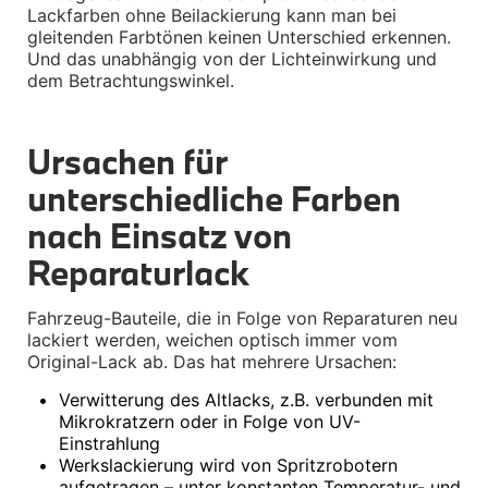
Lackfarben ohne Beilackierung kann man bei 
Winterkompletträder
Sommerkompletträder
gleitenden Farbtönen keinen Unterschied erkennen. 
Räderzubehör
Und das unabhängig von der Lichteinwirkung und 
Felgen
dem Betrachtungswinkel.
Reifen
Sicherheit
Ursachen für 
BMW X5 Zubehör
M Performance
unterschiedliche Farben 
Transport & Gepäck
Exterieur
nach Einsatz von 
Interieur
Navigation Update
Reparaturlack
Kommunikation & Information
Winterkompletträder
Sommerkompletträder
Fahrzeug-Bauteile, die in Folge von Reparaturen neu 
Räderzubehör
lackiert werden, weichen optisch immer vom 
Felgen
Original-Lack ab. Das hat mehrere Ursachen:
Reifen
Sicherheit
•
Verwitterung des Altlacks, z.B. verbunden mit 
Mikrokratzern oder in Folge von UV-
BMW X6 Zubehör
Einstrahlung
M Performance
Transport & Gepäck
•
Werkslackierung wird von Spritzrobotern 
Exterieur
aufgetragen – unter konstanten Temperatur- und 