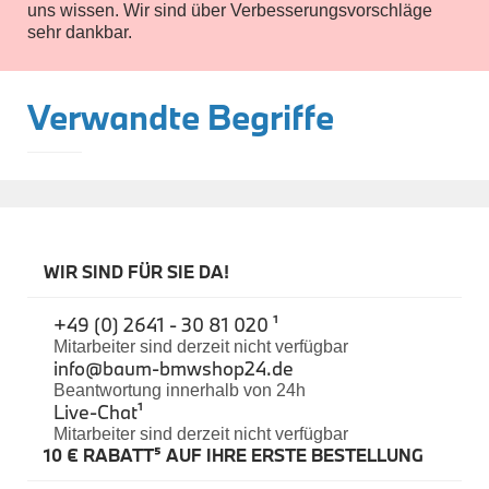
Räderzubehör
uns wissen. Wir sind über Verbesserungsvorschläge
Felgen
sehr dankbar.
Reifen
Sicherheit
Verwandte Begriffe
BMW i8 Zubehör
e-Mobilität
Transport & Gepäck
Exterieur
Interieur
Navigation Update
Kommunikation & Information
Winterkompletträder
Sommerkompletträder
WIR SIND FÜR SIE DA!
Räderzubehör
Felgen
Reifen
+49 (0) 2641 - 30 81 020 ¹
Sicherheit
Mitarbeiter sind derzeit nicht verfügbar
info@baum-bmwshop24.de
MINI Zubehör
Beantwortung innerhalb von 24h
MINI 3-Türer Zubehör
Live-Chat
¹
Transport & Gepäck
Mitarbeiter sind derzeit nicht verfügbar
Exterieur
10 € RABATT⁵ AUF IHRE ERSTE BESTELLUNG
Interieur
Navigation Update