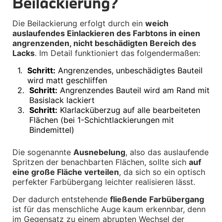
Beilackierung?
Felgen
Reifen
Die Beilackierung erfolgt durch ein 
weich 
Sicherheit
auslaufendes Einlackieren des Farbtons in einen 
angrenzenden, nicht beschädigten Bereich des 
BMW iX3 Zubehör
M Performance
Lacks
. Im Detail funktioniert das folgendermaßen:
e-Mobilität
Transport & Gepäck
1
.
Schritt:
 Angrenzendes, unbeschädigtes Bauteil 
Exterieur
wird matt geschliffen
Interieur
2
.
Schritt:
 Angrenzendes Bauteil wird am Rand mit 
Kommunikation & Information
Basislack lackiert
Winterkompletträder
3
.
Schritt:
 Klarlacküberzug auf alle bearbeiteten 
Sommerkompletträder
Flächen (bei 1-Schichtlackierungen mit 
Räderzubehör
Bindemittel)
Felgen
Reifen
Sicherheit
Die sogenannte 
Ausnebelung
, also das auslaufende 
Spritzen der benachbarten Flächen, sollte sich 
auf 
BMW X4 Zubehör
eine große Fläche verteilen
, da sich so ein optisch 
M Performance
perfekter Farbübergang leichter realisieren lässt.
Transport & Gepäck
Exterieur
Der dadurch entstehende 
fließende Farbübergang
Interieur
ist für das menschliche Auge kaum erkennbar, denn 
Navigation Update
im Gegensatz zu einem abrupten Wechsel der 
Kommunikation & Information