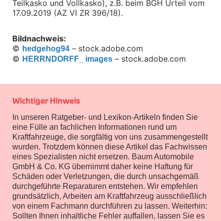
Teilkasko und Vollkasko), z.B. beim BGH Urteil vom 
Sicherheit
17.09.2019 (AZ VI ZR 396/18).
BMW i3 Zubehör
e-Mobilität
Bildnachweis:
Transport & Gepäck
© 
 – stock.adobe.com
Exterieur
hedgehog94
Interieur
© 
 – stock.adobe.com
HERRNDORFF_ images
Navigation Update
Kommunikation & Information
Winterkompletträder
Sommerkompletträder
Wichtiger Hinweis
Räderzubehör
Felgen
In unseren Ratgeber- und Lexikon-Artikeln finden Sie
Reifen
eine Fülle an fachlichen Informationen rund um
Sicherheit
Kraftfahrzeuge, die sorgfältig von uns zusammengestellt
BMW i4 Zubehör
wurden. Trotzdem können diese Artikel das Fachwissen
M Performance
eines Spezialisten nicht ersetzen. Baum Automobile
e-Mobilität
GmbH & Co. KG übernimmt daher keine Haftung für
Transport & Gepäck
Schäden oder Verletzungen, die durch unsachgemäß
Exterieur
durchgeführte Reparaturen entstehen. Wir empfehlen
Interieur
grundsätzlich, Arbeiten am Kraftfahrzeug ausschließlich
Kommunikation & Information
von einem Fachmann durchführen zu lassen. Weiterhin:
Winterkompletträder
Sollten Ihnen inhaltliche Fehler auffallen, lassen Sie es
Sommerkompletträder