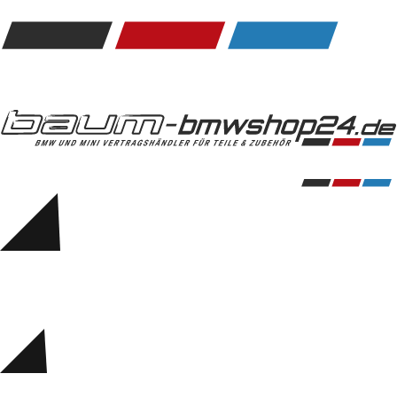
Kommunikation & Information
Winterkompletträder
Sommerkompletträder
Räderzubehör
Felgen
Reifen
Sicherheit
BMW 5er Zubehör
M Performance
Transport & Gepäck
Exterieur
Interieur
Navigation Update
Kommunikation & Information
Winterkompletträder
Sommerkompletträder
Räderzubehör
Felgen
Reifen
Sicherheit
BMW 6er Zubehör
M Performance
BMW Zubehör
Transport & Gepäck