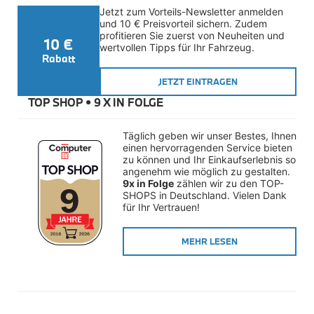
Kommunikation & Information
Jetzt zum Vorteils-Newsletter anmelden 
Winterkompletträder
und 10 € Preisvorteil sichern. Zudem 
Sommerkompletträder
profitieren Sie zuerst von Neuheiten und 
10 €
Räderzubehör
wertvollen Tipps für Ihr Fahrzeug.
Felgen
Rabatt
Reifen
Sicherheit
JETZT EINTRAGEN
TOP SHOP • 
9 X IN FOLGE
MINI 5-Türer Zubehör
Transport & Gepäck
Exterieur
Täglich geben wir unser Bestes, Ihnen 
Interieur
einen hervorragenden Service bieten 
Navigation Update
zu können und Ihr Einkaufserlebnis so 
Kommunikation & Information
angenehm wie möglich zu gestalten. 
Winterkompletträder
9x in Folge
 zählen wir zu den TOP-
Sommerkompletträder
SHOPS in Deutschland. Vielen Dank 
Räderzubehör
für Ihr Vertrauen!
Felgen
Reifen
MEHR LESEN
Sicherheit
MINI JCW Zubehör
Transport & Gepäck
Exterieur
Interieur