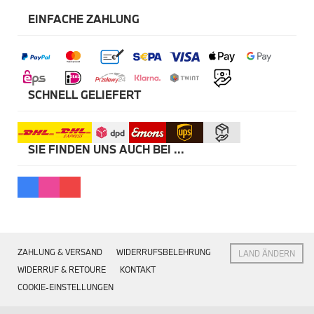
Navigation Update
Kommunikation & Information
EINFACHE ZAHLUNG
Winterkompletträder
Sommerkompletträder
Räderzubehör
Felgen
Reifen
Sicherheit
SCHNELL GELIEFERT
MINI Clubman Zubehör
Transport & Gepäck
Exterieur
SIE FINDEN UNS AUCH BEI ...
Interieur
Navigation Update
Kommunikation & Information
Winter Kompletträder
Sommerkompletträder
Räderzubehör
Felgen
Reifen
ZAHLUNG & VERSAND
WIDERRUFSBELEHRUNG
Sicherheit
LAND ÄNDERN
WIDERRUF & RETOURE
KONTAKT
MINI Cabrio Zubehör
COOKIE-EINSTELLUNGEN
Transport & Gepäck
Exterieur