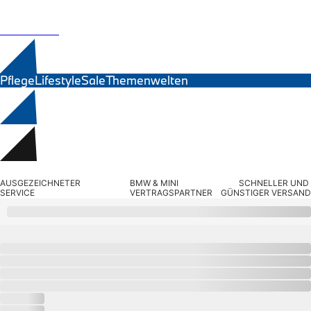
MINI Zubehör
Exterieur
BMW Motorrad
Interieur
Navigation Update
Ersatzteile
Kommunikation & Information
Winterkompletträder
Sommerkompletträder
Räderzubehör
Pflege
Lifestyle
Sale
Themenwelten
Felgen
Reifen
Sicherheit
BMW 7er Zubehör
M Performance
Transport & Gepäck
Suchbegriff eingeben...
Exterieur
AUSGEZEICHNETER 
BMW & MINI 
SCHNELLER UND 
Interieur
SERVICE
VERTRAGSPARTNER
GÜNSTIGER VERSAND
Navigation Update
Kommunikation & Information
BMW Aufbewahrungstasche für 1
Winterkompletträder
Sommerkompletträder
Räderzubehör
BMW
• 83292458654
Felgen
Reifen
BMW Aufbewahrungstasche für 1 Lite
Sicherheit
BMW 8er Zubehör