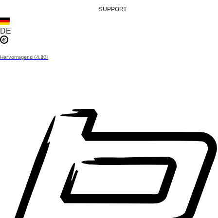
SUPPORT
BMW Zubehör
BMW 1er Zubehör
M Performance
DE
Transport & Gepäck
Exterieur
Interieur
Hervorragend
 (4.80)
Navigation Update
Kommunikation & Information
Winterkompletträder
Sommerkompletträder
Räderzubehör
Felgen
Reifen
Sicherheit
BMW 2er Zubehör
M Performance
Transport & Gepäck
Exterieur
Interieur
Navigation Update
Kommunikation & Information
Winterkompletträder
Sommerkompletträder