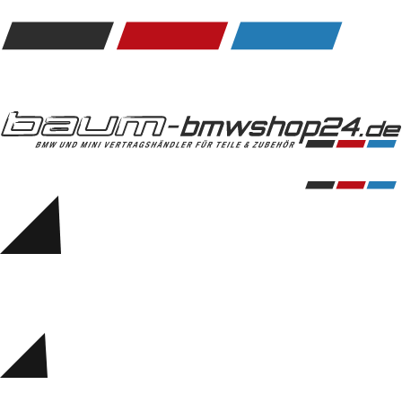
Kommunikation & Information
Winterkompletträder
Sommerkompletträder
Räderzubehör
Felgen
Reifen
Sicherheit
BMW 5er Zubehör
M Performance
Transport & Gepäck
Exterieur
Interieur
Navigation Update
Kommunikation & Information
Winterkompletträder
Sommerkompletträder
Räderzubehör
Felgen
Reifen
Sicherheit
BMW 6er Zubehör
M Performance
BMW Zubehör
Transport & Gepäck