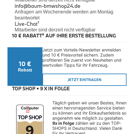
Die ansonsten
Felgen
info@baum-bmwshop24.de
in
Reifen
Anfragen am Wochenende werden am Montag
Sicherheit
schwarz
beantwortet
Live-Chat
¹
gehaltene
BMW iX3 Zubehör
Mitarbeiter sind derzeit nicht verfügbar
Gepäckraumformmatte wurde
M Performance
10 € RABATT⁵ AUF IHRE ERSTE BESTELLUNG
e-Mobilität
aus
Transport & Gepäck
einem
Exterieur
Jetzt zum Vorteils-Newsletter anmelden 
Antirutschmaterial hergestellt.
Interieur
und 10 € Preisvorteil sichern. Zudem 
Kommunikation & Information
Der
profitieren Sie zuerst von Neuheiten und 
10 €
Winterkompletträder
wertvollen Tipps für Ihr Fahrzeug.
Nassbereich
Sommerkompletträder
Rabatt
wird
Räderzubehör
Felgen
JETZT EINTRAGEN
von
Reifen
einem umlaufenden
TOP SHOP • 
9 X IN FOLGE
Sicherheit
20mm
BMW X4 Accessories
hohen
Täglich geben wir unser Bestes, Ihnen 
M Performance
einen hervorragenden Service bieten 
Rand
Transport & Gepäck
zu können und Ihr Einkaufserlebnis so 
abgegrenzt. Eine
Exterieur
angenehm wie möglich zu gestalten. 
Interieur
9x in Folge
 zählen wir zu den TOP-
Besonderheit
Navigation Update
SHOPS in Deutschland. Vielen Dank 
bilden
Kommunikation & Information
für Ihr Vertrauen!