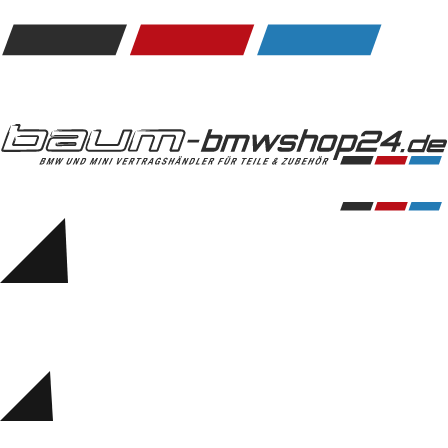
Kommunikation & Information
Winterkompletträder
Sommerkompletträder
Räderzubehör
Felgen
Reifen
Sicherheit
BMW 5er Accessories
M Performance
Transport & Gepäck
Exterieur
Interieur
Navigation Update
Kommunikation & Information
Winterkompletträder
Sommerkompletträder
Räderzubehör
Felgen
Reifen
Sicherheit
BMW 6er Accessories
M Performance
BMW Zubehör
Transport & Gepäck