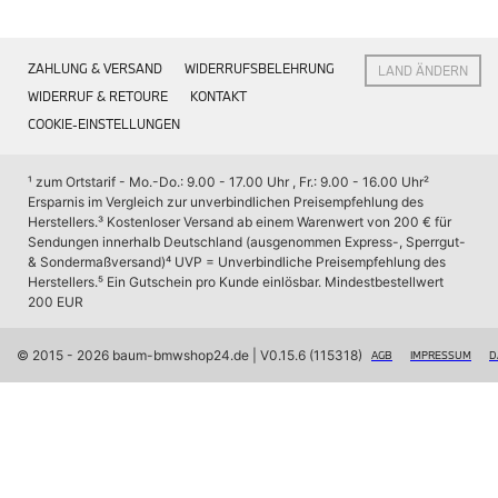
Interieur
bietet
Navigation Update
uneingeschränkten Zugang
Kommunikation & Information
ZAHLUNG & VERSAND
WIDERRUFSBELEHRUNG
LAND ÄNDERN
Winterkompletträder
zu
Sommerkompletträder
WIDERRUF & RETOURE
KONTAKT
allen
Räderzubehör
COOKIE-EINSTELLUNGEN
vier
Felgen
Reifen
Verzurrösen
Sicherheit
und
¹ zum Ortstarif - Mo.-Do.: 9.00 - 17.00 Uhr , Fr.: 9.00 - 16.00 Uhr
² 
Ersparnis im Vergleich zur unverbindlichen Preisempfehlung des 
ist
BMW X7 Accessories
Herstellers.
³ Kostenloser Versand ab einem Warenwert von 200 € für 
M Performance
passgenau auf
Sendungen innerhalb Deutschland (ausgenommen Express-, Sperrgut- 
Transport & Gepäck
den
& Sondermaßversand)
⁴ UVP = Unverbindliche Preisempfehlung des 
Exterieur
Herstellers.
⁵ Ein Gutschein pro Kunde einlösbar. Mindestbestellwert 
Gepäckraum
Interieur
200 EUR
Navigation Update
abgestimmt.
Kommunikation & Information
Dieser
Winterkompletträder
© 2015 - 2026 baum-bmwshop24.de
 | V0.15.6 (115318)
AGB
IMPRESSUM
D
Artikel
Sommerkompletträder
Räderzubehör
ist
Felgen
lediglich
Reifen
in
Sicherheit
der
BMW iX Zubehör