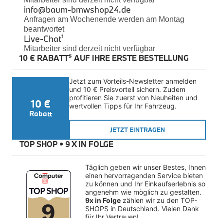
Felgen
info@baum-bmwshop24.de
Reifen
Anfragen am Wochenende werden am Montag
Sicherheit
beantwortet
Live-Chat
¹
BMW iX3 Zubehör
Mitarbeiter sind derzeit nicht verfügbar
M Performance
10 € RABATT⁵ AUF IHRE ERSTE BESTELLUNG
e-Mobilität
Transport & Gepäck
Exterieur
Jetzt zum Vorteils-Newsletter anmelden 
Interieur
und 10 € Preisvorteil sichern. Zudem 
Kommunikation & Information
profitieren Sie zuerst von Neuheiten und 
10 €
Winterkompletträder
wertvollen Tipps für Ihr Fahrzeug.
Sommerkompletträder
Rabatt
Räderzubehör
Felgen
JETZT EINTRAGEN
Reifen
TOP SHOP • 
9 X IN FOLGE
Sicherheit
BMW X4 Zubehör
Täglich geben wir unser Bestes, Ihnen 
M Performance
einen hervorragenden Service bieten 
Transport & Gepäck
zu können und Ihr Einkaufserlebnis so 
Exterieur
angenehm wie möglich zu gestalten. 
Interieur
9x in Folge
 zählen wir zu den TOP-
Navigation Update
SHOPS in Deutschland. Vielen Dank 
Kommunikation & Information
für Ihr Vertrauen!