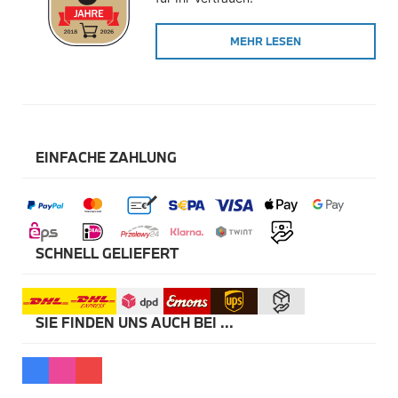
Winterkompletträder
Sommerkompletträder
MEHR LESEN
Räderzubehör
Felgen
Reifen
Sicherheit
BMW X5 Zubehör
M Performance
Transport & Gepäck
EINFACHE ZAHLUNG
Exterieur
Interieur
Navigation Update
Kommunikation & Information
Winterkompletträder
Sommerkompletträder
SCHNELL GELIEFERT
Räderzubehör
Felgen
Reifen
Sicherheit
SIE FINDEN UNS AUCH BEI ...
BMW X6 Zubehör
M Performance
Transport & Gepäck
Exterieur