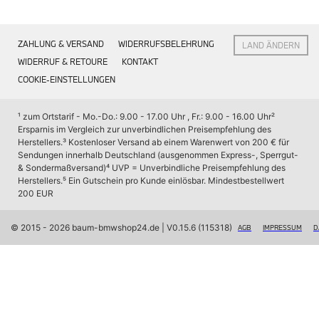
Interieur
Navigation Update
Kommunikation & Information
ZAHLUNG & VERSAND
WIDERRUFSBELEHRUNG
LAND ÄNDERN
Winterkompletträder
Sommerkompletträder
WIDERRUF & RETOURE
KONTAKT
Räderzubehör
COOKIE-EINSTELLUNGEN
Felgen
Reifen
Sicherheit
¹ zum Ortstarif - Mo.-Do.: 9.00 - 17.00 Uhr , Fr.: 9.00 - 16.00 Uhr
² 
Ersparnis im Vergleich zur unverbindlichen Preisempfehlung des 
BMW X7 Zubehör
Herstellers.
³ Kostenloser Versand ab einem Warenwert von 200 € für 
M Performance
Sendungen innerhalb Deutschland (ausgenommen Express-, Sperrgut- 
Transport & Gepäck
& Sondermaßversand)
⁴ UVP = Unverbindliche Preisempfehlung des 
Exterieur
Herstellers.
⁵ Ein Gutschein pro Kunde einlösbar. Mindestbestellwert 
Interieur
200 EUR
Navigation Update
Kommunikation & Information
Winterkompletträder
© 2015 - 2026 baum-bmwshop24.de
 | V0.15.6 (115318)
AGB
IMPRESSUM
D
Sommerkompletträder
Räderzubehör
Felgen
Reifen
Sicherheit
BMW iX Zubehör