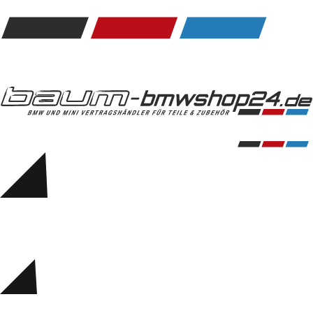
Kommunikation & Information
Winterkompletträder
Sommerkompletträder
Räderzubehör
Felgen
Reifen
Sicherheit
BMW 5er Zubehör
M Performance
Transport & Gepäck
Exterieur
Interieur
Navigation Update
Kommunikation & Information
Winterkompletträder
Sommerkompletträder
Räderzubehör
Felgen
Reifen
Sicherheit
BMW 6er Zubehör
M Performance
BMW Zubehör
Transport & Gepäck