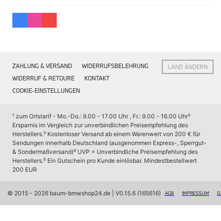
Interieur
Navigation Update
Kommunikation & Information
Winterkompletträder
Sommerkompletträder
Räderzubehör
Felgen
ZAHLUNG & VERSAND
WIDERRUFSBELEHRUNG
LAND ÄNDERN
Reifen
Sicherheit
WIDERRUF & RETOURE
KONTAKT
COOKIE-EINSTELLUNGEN
BMW X7 Zubehör
M Performance
Transport & Gepäck
¹ zum Ortstarif - Mo.-Do.: 9.00 - 17.00 Uhr , Fr.: 9.00 - 16.00 Uhr
² 
Exterieur
Ersparnis im Vergleich zur unverbindlichen Preisempfehlung des 
Interieur
Herstellers.
³ Kostenloser Versand ab einem Warenwert von 200 € für 
Navigation Update
Sendungen innerhalb Deutschland (ausgenommen Express-, Sperrgut- 
Kommunikation & Information
& Sondermaßversand)
⁴ UVP = Unverbindliche Preisempfehlung des 
Winterkompletträder
Herstellers.
⁵ Ein Gutschein pro Kunde einlösbar. Mindestbestellwert 
Sommerkompletträder
200 EUR
Räderzubehör
Felgen
Reifen
© 2015 - 2026 baum-bmwshop24.de
 | V0.15.6 (165616)
AGB
IMPRESSUM
D
Sicherheit
BMW iX Zubehör