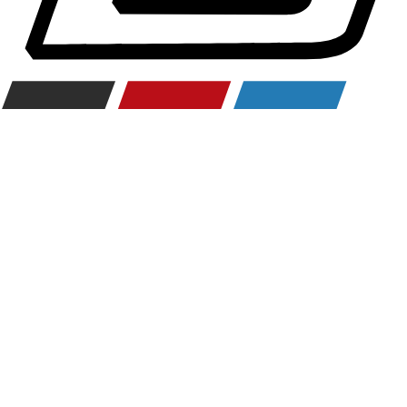
Räderzubehör
Felgen
Reifen
Sicherheit
BMW 3er Zubehör
M Performance
Transport & Gepäck
Exterieur
Interieur
Navigation Update
Kommunikation & Information
Winterkompletträder
Sommerkompletträder
Räderzubehör
Felgen
Reifen
Sicherheit
BMW 4er Zubehör
M Performance
Transport & Gepäck
Exterieur
Interieur
Navigation Update