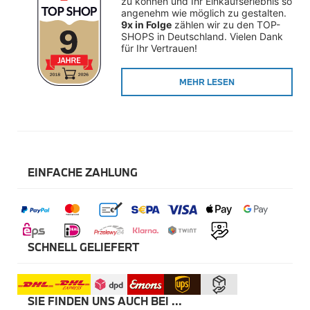
zu können und Ihr Einkaufserlebnis so 
Winterkompletträder
angenehm wie möglich zu gestalten. 
Sommerkompletträder
9x in Folge
 zählen wir zu den TOP-
Räderzubehör
SHOPS in Deutschland. Vielen Dank 
Felgen
für Ihr Vertrauen!
Reifen
Sicherheit
MEHR LESEN
BMW X5 Zubehör
M Performance
Transport & Gepäck
Exterieur
Interieur
Navigation Update
Kommunikation & Information
EINFACHE ZAHLUNG
Winterkompletträder
Sommerkompletträder
Räderzubehör
Felgen
Reifen
Sicherheit
SCHNELL GELIEFERT
BMW X6 Zubehör
M Performance
Transport & Gepäck
SIE FINDEN UNS AUCH BEI ...
Exterieur