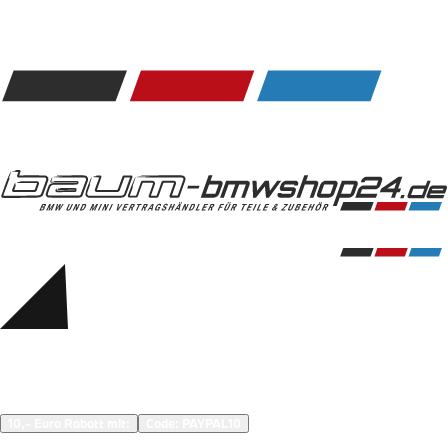
Kommunikation & Information
Winterkompletträder
Sommerkompletträder
Räderzubehör
Felgen
Reifen
Sicherheit
BMW 5er Zubehör
M Performance
Transport & Gepäck
Exterieur
Interieur
Navigation Update
Kommunikation & Information
Winterkompletträder
Sommerkompletträder
Räderzubehör
Felgen
Reifen
Sicherheit
BMW 6er Zubehör
M Performance
10,- Euro Rabatt mit:
Code: 
PAYPAL10
Transport & Gepäck