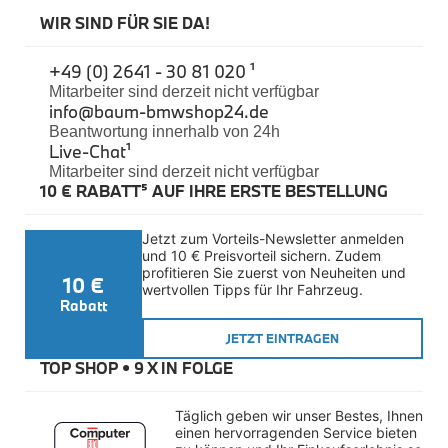
Felgen
WIR SIND FÜR SIE DA!
Reifen
Sicherheit
+49 (0) 2641 - 30 81 020 ¹
BMW iX3 Zubehör
Mitarbeiter sind derzeit nicht verfügbar
M Performance
info@baum-bmwshop24.de
e-Mobilität
Beantwortung innerhalb von 24h
Transport & Gepäck
Live-Chat
¹
Exterieur
Mitarbeiter sind derzeit nicht verfügbar
Interieur
10 € RABATT⁵ AUF IHRE ERSTE BESTELLUNG
Kommunikation & Information
Winterkompletträder
Sommerkompletträder
Jetzt zum Vorteils-Newsletter anmelden 
Räderzubehör
und 10 € Preisvorteil sichern. Zudem 
Felgen
profitieren Sie zuerst von Neuheiten und 
10 €
Reifen
wertvollen Tipps für Ihr Fahrzeug.
Sicherheit
Rabatt
BMW X4 Zubehör
JETZT EINTRAGEN
M Performance
TOP SHOP • 
9 X IN FOLGE
Transport & Gepäck
Exterieur
Interieur
Täglich geben wir unser Bestes, Ihnen 
Navigation Update
einen hervorragenden Service bieten 
Kommunikation & Information