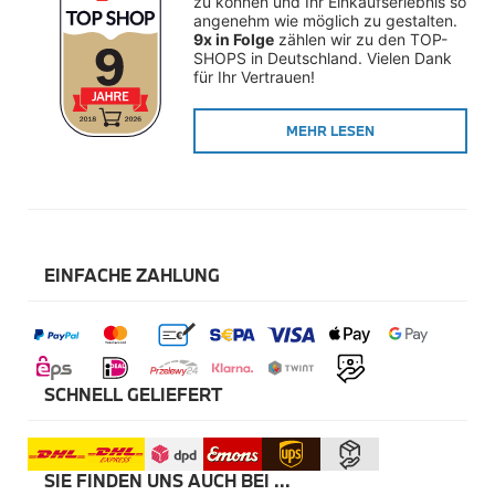
zu können und Ihr Einkaufserlebnis so 
Winterkompletträder
angenehm wie möglich zu gestalten. 
Sommerkompletträder
9x in Folge
 zählen wir zu den TOP-
Räderzubehör
SHOPS in Deutschland. Vielen Dank 
Felgen
für Ihr Vertrauen!
Reifen
Sicherheit
MEHR LESEN
BMW X5 Zubehör
M Performance
Transport & Gepäck
Exterieur
Interieur
Navigation Update
Kommunikation & Information
EINFACHE ZAHLUNG
Winterkompletträder
Sommerkompletträder
Räderzubehör
Felgen
Reifen
Sicherheit
SCHNELL GELIEFERT
BMW X6 Zubehör
M Performance
Transport & Gepäck
SIE FINDEN UNS AUCH BEI ...
Exterieur