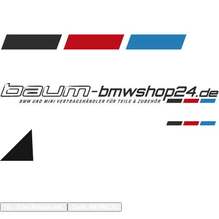
Kommunikation & Information
Winterkompletträder
Sommerkompletträder
Räderzubehör
Felgen
Reifen
Sicherheit
BMW 5er Zubehör
M Performance
Transport & Gepäck
Exterieur
Interieur
Navigation Update
Kommunikation & Information
Winterkompletträder
Sommerkompletträder
Räderzubehör
Felgen
Reifen
Sicherheit
BMW 6er Zubehör
M Performance
10,- Euro Rabatt mit:
Code: 
PAYPAL10
Transport & Gepäck