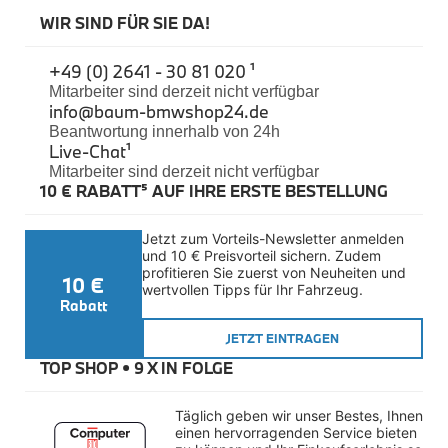
Felgen
WIR SIND FÜR SIE DA!
Reifen
Sicherheit
+49 (0) 2641 - 30 81 020 ¹
BMW iX3 Zubehör
Mitarbeiter sind derzeit nicht verfügbar
M Performance
info@baum-bmwshop24.de
e-Mobilität
Beantwortung innerhalb von 24h
Transport & Gepäck
Live-Chat
¹
Exterieur
Mitarbeiter sind derzeit nicht verfügbar
Interieur
10 € RABATT⁵ AUF IHRE ERSTE BESTELLUNG
Kommunikation & Information
Winterkompletträder
Sommerkompletträder
Jetzt zum Vorteils-Newsletter anmelden 
Räderzubehör
und 10 € Preisvorteil sichern. Zudem 
Felgen
profitieren Sie zuerst von Neuheiten und 
10 €
Reifen
wertvollen Tipps für Ihr Fahrzeug.
Sicherheit
Rabatt
BMW X4 Zubehör
JETZT EINTRAGEN
M Performance
TOP SHOP • 
9 X IN FOLGE
Transport & Gepäck
Exterieur
Interieur
Täglich geben wir unser Bestes, Ihnen 
Navigation Update
einen hervorragenden Service bieten 
Kommunikation & Information