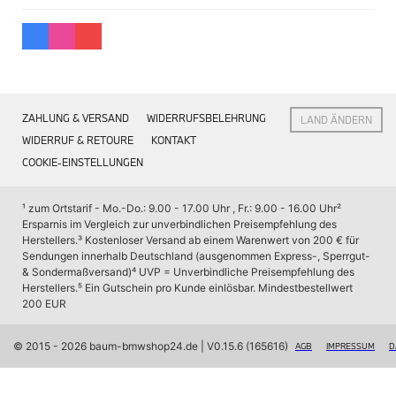
Interieur
Navigation Update
Kommunikation & Information
Winterkompletträder
Sommerkompletträder
Räderzubehör
Felgen
ZAHLUNG & VERSAND
WIDERRUFSBELEHRUNG
LAND ÄNDERN
Reifen
Sicherheit
WIDERRUF & RETOURE
KONTAKT
COOKIE-EINSTELLUNGEN
BMW X7 Zubehör
M Performance
Transport & Gepäck
¹ zum Ortstarif - Mo.-Do.: 9.00 - 17.00 Uhr , Fr.: 9.00 - 16.00 Uhr
² 
Exterieur
Ersparnis im Vergleich zur unverbindlichen Preisempfehlung des 
Interieur
Herstellers.
³ Kostenloser Versand ab einem Warenwert von 200 € für 
Navigation Update
Sendungen innerhalb Deutschland (ausgenommen Express-, Sperrgut- 
Kommunikation & Information
& Sondermaßversand)
⁴ UVP = Unverbindliche Preisempfehlung des 
Winterkompletträder
Herstellers.
⁵ Ein Gutschein pro Kunde einlösbar. Mindestbestellwert 
Sommerkompletträder
200 EUR
Räderzubehör
Felgen
Reifen
© 2015 - 2026 baum-bmwshop24.de
 | V0.15.6 (165616)
AGB
IMPRESSUM
D
Sicherheit
BMW iX Zubehör