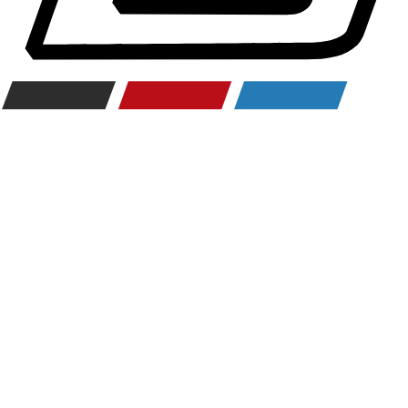
Räderzubehör
Felgen
Reifen
Sicherheit
BMW 3er Zubehör
M Performance
Transport & Gepäck
Exterieur
Interieur
Navigation Update
Kommunikation & Information
Winterkompletträder
Sommerkompletträder
Räderzubehör
Felgen
Reifen
Sicherheit
BMW 4er Zubehör
M Performance
Transport & Gepäck
Exterieur
Interieur
Navigation Update