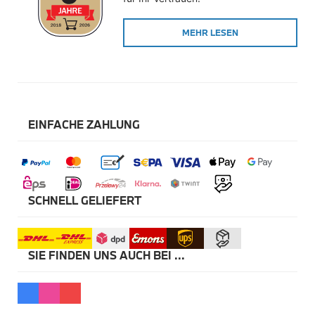
Winterkompletträder
Sommerkompletträder
MEHR LESEN
Räderzubehör
Felgen
Reifen
Sicherheit
BMW X5 Accessories
M Performance
Transport & Gepäck
EINFACHE ZAHLUNG
Exterieur
Interieur
Navigation Update
Kommunikation & Information
Winterkompletträder
Sommerkompletträder
SCHNELL GELIEFERT
Räderzubehör
Felgen
Reifen
Sicherheit
SIE FINDEN UNS AUCH BEI ...
BMW X6 Accessories
M Performance
Transport & Gepäck
Exterieur