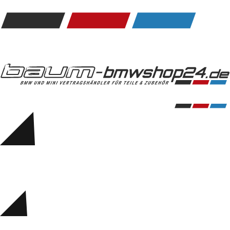
Kommunikation & Information
Winterkompletträder
Sommerkompletträder
Räderzubehör
Felgen
Reifen
Sicherheit
BMW 5er Accessories
M Performance
Transport & Gepäck
Exterieur
Interieur
Navigation Update
Kommunikation & Information
Winterkompletträder
Sommerkompletträder
Räderzubehör
Felgen
Reifen
Sicherheit
BMW 6er Accessories
M Performance
BMW Zubehör
Transport & Gepäck