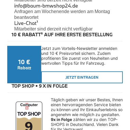
Felgen
info@baum-bmwshop24.de
Reifen
Anfragen am Wochenende werden am Montag
Sicherheit
beantwortet
Live-Chat
¹
BMW iX3 Zubehör
Mitarbeiter sind derzeit nicht verfügbar
M Performance
10 € RABATT⁵ AUF IHRE ERSTE BESTELLUNG
e-Mobilität
Transport & Gepäck
Exterieur
Jetzt zum Vorteils-Newsletter anmelden 
Interieur
und 10 € Preisvorteil sichern. Zudem 
Kommunikation & Information
profitieren Sie zuerst von Neuheiten und 
10 €
Winterkompletträder
wertvollen Tipps für Ihr Fahrzeug.
Sommerkompletträder
Rabatt
Räderzubehör
Felgen
JETZT EINTRAGEN
Reifen
TOP SHOP • 
9 X IN FOLGE
Sicherheit
BMW X4 Accessories
Täglich geben wir unser Bestes, Ihnen 
M Performance
einen hervorragenden Service bieten 
Transport & Gepäck
zu können und Ihr Einkaufserlebnis so 
Exterieur
angenehm wie möglich zu gestalten. 
Interieur
9x in Folge
 zählen wir zu den TOP-
Navigation Update
SHOPS in Deutschland. Vielen Dank 
Kommunikation & Information
für Ihr Vertrauen!