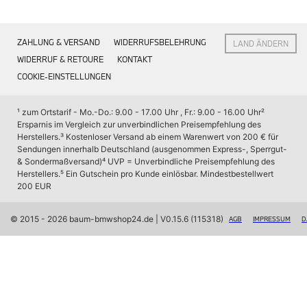
Interieur
Navigation Update
Kommunikation & Information
ZAHLUNG & VERSAND
WIDERRUFSBELEHRUNG
LAND ÄNDERN
Winterkompletträder
Sommerkompletträder
WIDERRUF & RETOURE
KONTAKT
Räderzubehör
COOKIE-EINSTELLUNGEN
Felgen
Reifen
Sicherheit
¹ zum Ortstarif - Mo.-Do.: 9.00 - 17.00 Uhr , Fr.: 9.00 - 16.00 Uhr
² 
Ersparnis im Vergleich zur unverbindlichen Preisempfehlung des 
BMW X7 Accessories
Herstellers.
³ Kostenloser Versand ab einem Warenwert von 200 € für 
M Performance
Sendungen innerhalb Deutschland (ausgenommen Express-, Sperrgut- 
Transport & Gepäck
& Sondermaßversand)
⁴ UVP = Unverbindliche Preisempfehlung des 
Exterieur
Herstellers.
⁵ Ein Gutschein pro Kunde einlösbar. Mindestbestellwert 
Interieur
200 EUR
Navigation Update
Kommunikation & Information
Winterkompletträder
© 2015 - 2026 baum-bmwshop24.de
 | V0.15.6 (115318)
AGB
IMPRESSUM
D
Sommerkompletträder
Räderzubehör
Felgen
Reifen
Sicherheit
BMW iX Zubehör